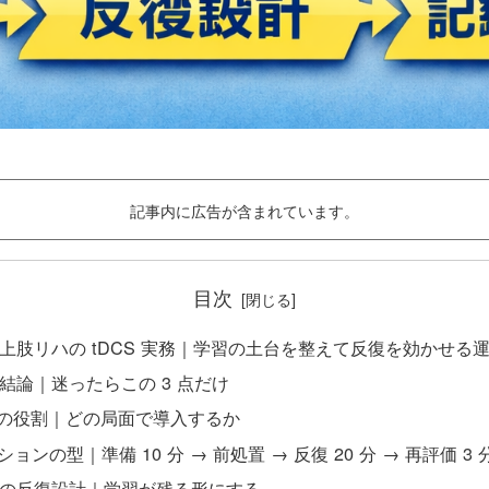
記事内に広告が含まれています。
目次
上肢リハの tDCS 実務｜学習の土台を整えて反復を効かせる
結論｜迷ったらこの 3 点だけ
S の役割｜どの局面で導入するか
ションの型｜準備 10 分 → 前処置 → 反復 20 分 → 再評価 3 
の反復設計｜学習が残る形にする