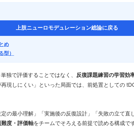
上肢ニューロモデュレーション総論に戻る
まとめ
げる型）
激を単独で評価することではなく、
反復課題練習の学習効
再現しにくい」といった局面では、前処置としての tD
設定の最小理解」「実施後の反復設計」「失敗の立て直
をチームでそろえる前提で読める構成で
題難度・評価軸