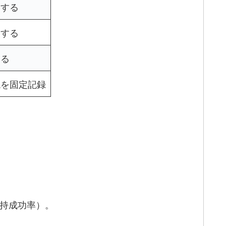
定する
較する
する
現を固定記録
把持成功率）。