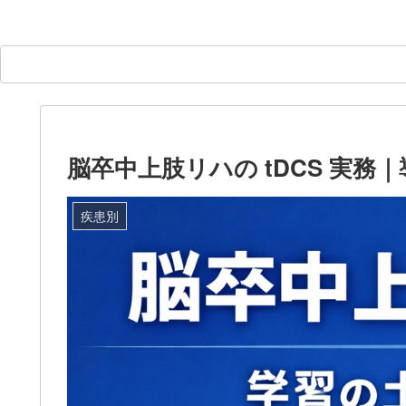
脳卒中上肢リハの tDCS 実
疾患別