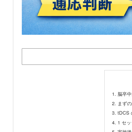
脳卒中
まずの
tDC
1 セッ
実施後