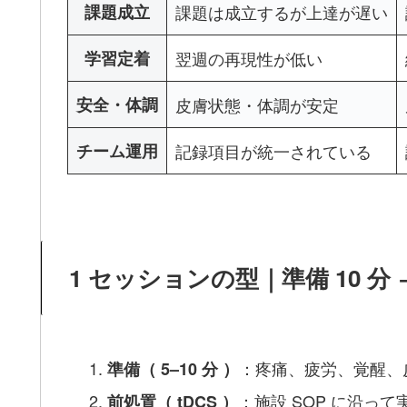
課題成立
課題は成立するが上達が遅い
学習定着
翌週の再現性が低い
安全・体調
皮膚状態・体調が安定
チーム運用
記録項目が統一されている
1 セッションの型｜準備 10 分 →
：疼痛、疲労、覚醒、
準備（ 5–10 分 ）
：施設 SOP に沿っ
前処置（ tDCS ）