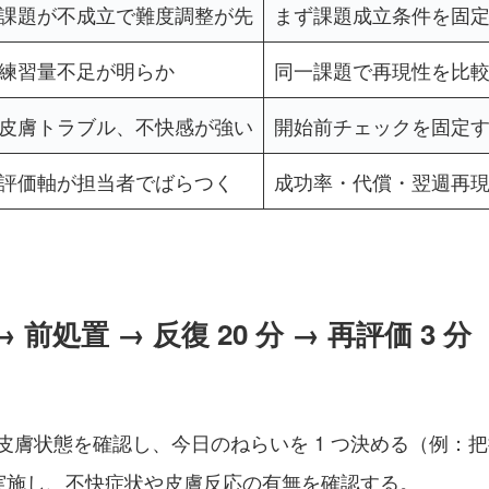
課題が不成立で難度調整が先
まず課題成立条件を固
練習量不足が明らか
同一課題で再現性を比
皮膚トラブル、不快感が強い
開始前チェックを固定
評価軸が担当者でばらつく
成功率・代償・翌週再
 前処置 → 反復 20 分 → 再評価 3 分
皮膚状態を確認し、今日のねらいを 1 つ決める（例：
て実施し、不快症状や皮膚反応の有無を確認する。