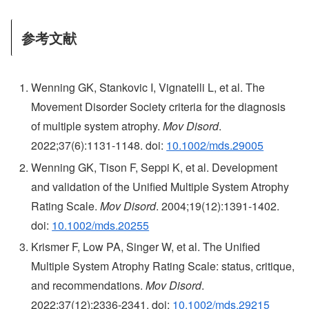
参考文献
Wenning GK, Stankovic I, Vignatelli L, et al. The
Movement Disorder Society criteria for the diagnosis
of multiple system atrophy.
Mov Disord
.
2022;37(6):1131-1148. doi:
10.1002/mds.29005
Wenning GK, Tison F, Seppi K, et al. Development
and validation of the Unified Multiple System Atrophy
Rating Scale.
Mov Disord
. 2004;19(12):1391-1402.
doi:
10.1002/mds.20255
Krismer F, Low PA, Singer W, et al. The Unified
Multiple System Atrophy Rating Scale: status, critique,
and recommendations.
Mov Disord
.
2022;37(12):2336-2341. doi:
10.1002/mds.29215