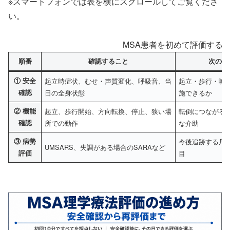
※スマートフォンでは表を横にスクロールしてご覧くださ
い。
MSA患者を初めて評価する
順番
確認すること
次の判
① 安全
起立時症状、むせ・声質変化、呼吸音、当
起立・歩行・嚥
確認
日の全身状態
施できるか
② 機能
起立、歩行開始、方向転換、停止、狭い場
転倒につながる
確認
所での動作
な介助
③ 病勢
今後追跡する尺
UMSARS、失調がある場合のSARAなど
評価
目