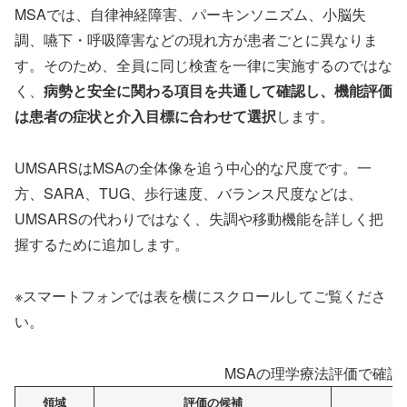
MSAでは、自律神経障害、パーキンソニズム、小脳失
調、嚥下・呼吸障害などの現れ方が患者ごとに異なりま
す。そのため、全員に同じ検査を一律に実施するのではな
く、
病勢と安全に関わる項目を共通して確認し、機能評価
は患者の症状と介入目標に合わせて選択
します。
UMSARSはMSAの全体像を追う中心的な尺度です。一
方、SARA、TUG、歩行速度、バランス尺度などは、
UMSARSの代わりではなく、失調や移動機能を詳しく把
握するために追加します。
※スマートフォンでは表を横にスクロールしてご覧くださ
い。
MSAの理学療法評価で確認
領域
評価の候補
主