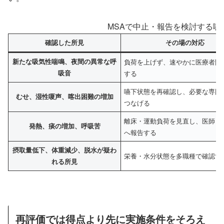
MSAで中止・報告を検討する嚥
確認した所見
その場の対応
新たな吸気性喘鳴、夜間の異常な呼
負荷を上げず、速やかに医療者間
吸音
する
嚥下状態を再確認し、必要な専門
むせ、湿性嗄声、喀出困難の増加
つなげる
離床・運動負荷を見直し、医師・
発熱、痰の増加、呼吸苦
へ報告する
摂取量低下、体重減少、脱水が疑わ
栄養・水分状態を多職種で確認す
れる所見
再評価では得点より先に実施条件をそろえ