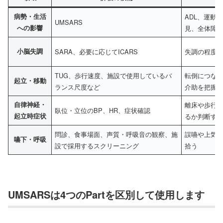
病勢・生活
ADL、運動
UMSARS
への影響
見、全体障
小脳失調
SARA、必要に応じてICARS
失調の程度
TUG、歩行速度、施設で使用しているバ
転倒につな
起立・移動
ランス尺度など
介助を把握
自律神経・
離床や歩行
臥位・立位のBP、HR、症状確認
起立時症状
るか判断す
問診、食事場面、声質・呼吸音の観察、施
誤嚥や上気
嚥下・呼吸
設で採用するスクリーニング
拾う
UMSARSは4つのPartを区別して使用します