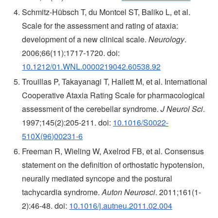
Schmitz-Hübsch T, du Montcel ST, Baliko L, et al.
Scale for the assessment and rating of ataxia:
development of a new clinical scale.
Neurology
.
2006;66(11):1717-1720. doi:
10.1212/01.WNL.0000219042.60538.92
Trouillas P, Takayanagi T, Hallett M, et al. International
Cooperative Ataxia Rating Scale for pharmacological
assessment of the cerebellar syndrome.
J Neurol Sci
.
1997;145(2):205-211. doi:
10.1016/S0022-
510X(96)00231-6
Freeman R, Wieling W, Axelrod FB, et al. Consensus
statement on the definition of orthostatic hypotension,
neurally mediated syncope and the postural
tachycardia syndrome.
Auton Neurosci
. 2011;161(1-
2):46-48. doi:
10.1016/j.autneu.2011.02.004