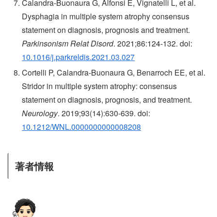
Calandra-Buonaura G, Alfonsi E, Vignatelli L, et al.
Dysphagia in multiple system atrophy consensus
statement on diagnosis, prognosis and treatment.
Parkinsonism Relat Disord
. 2021;86:124-132. doi:
10.1016/j.parkreldis.2021.03.027
Cortelli P, Calandra-Buonaura G, Benarroch EE, et al.
Stridor in multiple system atrophy: consensus
statement on diagnosis, prognosis, and treatment.
Neurology
. 2019;93(14):630-639. doi:
10.1212/WNL.0000000000008208
著者情報