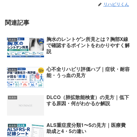
リハビリくん
関連記事
胸水のレントゲン所見とは？胸部X線
疾患別
で確認するポイントをわかりやすく解
説
心不全リハビリ評価ハブ｜症状・耐容
疾患別
能・うっ血の見方
DLCO（肺拡散能検査）の見方｜低下
疾患別
する原因・何がわかるか解説
ALS重症度分類1〜5の見方｜医療費
疾患別
助成と4・5の違い