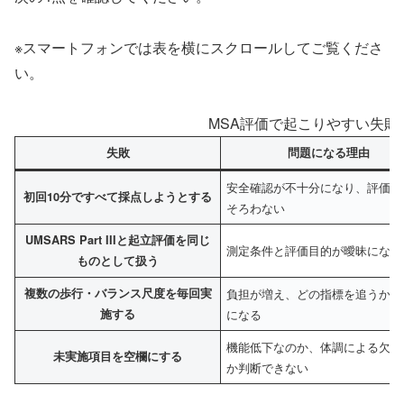
※スマートフォンでは表を横にスクロールしてご覧くださ
い。
MSA評価で起こりやすい失敗
失敗
問題になる理由
安全確認が不十分になり、評価条
初回10分ですべて採点しようとする
そろわない
UMSARS Part IIIと起立評価を同じ
測定条件と評価目的が曖昧になる
ものとして扱う
複数の歩行・バランス尺度を毎回実
負担が増え、どの指標を追うか不
施する
になる
機能低下なのか、体調による欠測
未実施項目を空欄にする
か判断できない