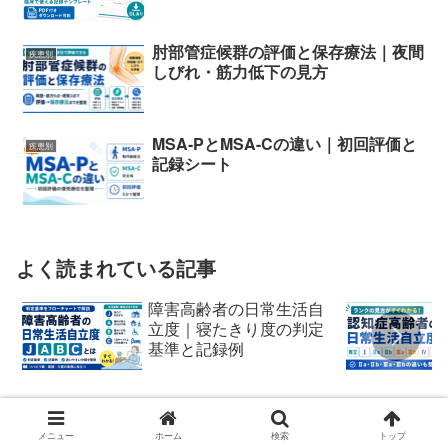
肘部管症候群の評価と保存療法｜夜間
疾患別
しびれ・筋力低下の見方
MSA-PとMSA-Cの違い｜初回評価と
疾患別
記録シート
よく読まれている記事
障害高齢者の日常生活自
立度｜寝たきり度の判定
基準と記録例
メニュー
ホーム
検索
トップ