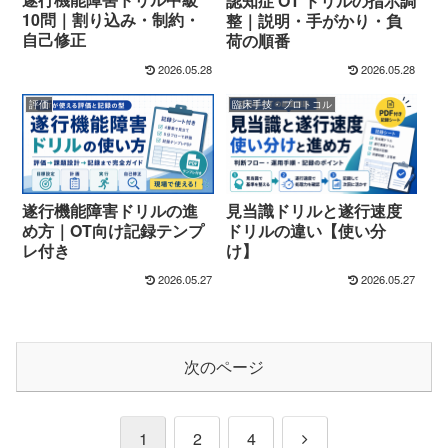
認知症 OT ドリルの指示調
10問｜割り込み・制約・
整｜説明・手がかり・負
自己修正
荷の順番
2026.05.28
2026.05.28
評価
臨床手技・プロトコル
遂行機能障害ドリルの進
見当識ドリルと遂行速度
め方｜OT向け記録テンプ
ドリルの違い【使い分
レ付き
け】
2026.05.27
2026.05.27
次のページ
次
1
2
4