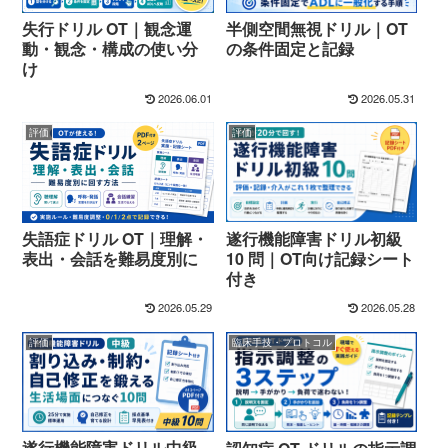
半側空間無視ドリル｜OT
失行ドリル OT｜観念運
の条件固定と記録
動・観念・構成の使い分
け
2026.06.01
2026.05.31
評価
評価
遂行機能障害ドリル初級
失語症ドリル OT｜理解・
10 問｜OT向け記録シート
表出・会話を難易度別に
付き
2026.05.29
2026.05.28
評価
臨床手技・プロトコル
遂行機能障害ドリル中級