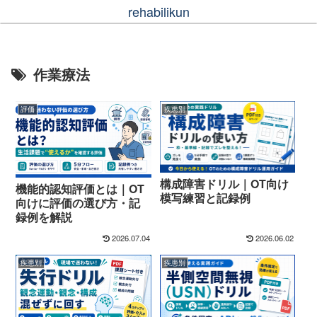
rehabilikun
作業療法
評価
疾患別
構成障害ドリル｜OT向け
機能的認知評価とは｜OT
模写練習と記録例
向けに評価の選び方・記
録例を解説
2026.07.04
2026.06.02
疾患別
疾患別