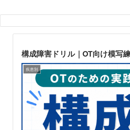
構成障害ドリル｜OT向け模写
疾患別