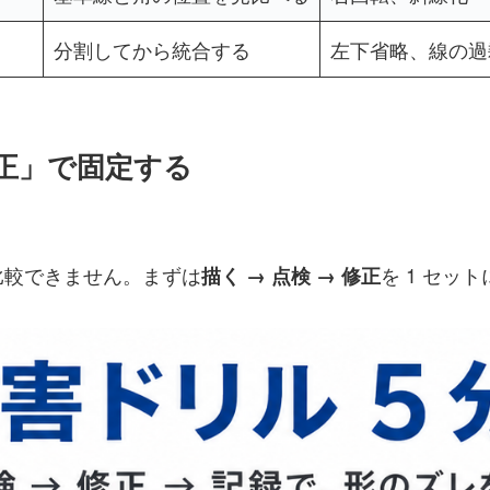
分割してから統合する
左下省略、線の過
 修正」で固定する
比較できません。まずは
を 1 セッ
描く → 点検 → 修正