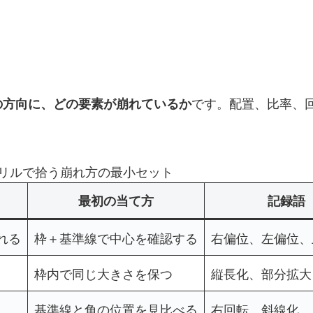
です。配置、比率、
の方向に、どの要素が崩れているか
リルで拾う崩れ方の最小セット
最初の当て方
記録語
れる
枠＋基準線で中心を確認する
右偏位、左偏位、
枠内で同じ大きさを保つ
縦長化、部分拡大
基準線と角の位置を見比べる
右回転、斜線化