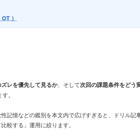
 OT ）
、そして
のズレを優先して見るか
次回の課題条件をどう
ます。
覚性記憶などの鑑別を本文内で広げすぎると、ドリル記
て比較する」運用に絞ります。