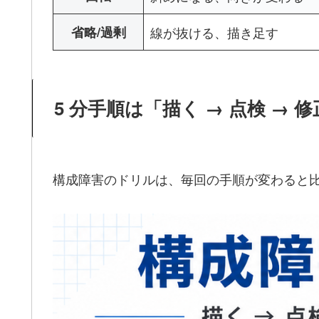
省略/過剰
線が抜ける、描き足す
5 分手順は「描く → 点検 →
構成障害のドリルは、毎回の手順が変わると