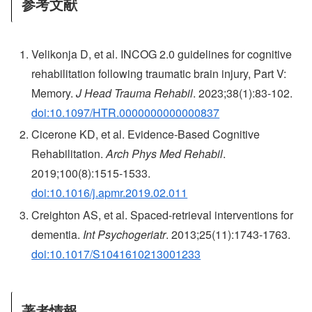
参考文献
Velikonja D, et al. INCOG 2.0 guidelines for cognitive
rehabilitation following traumatic brain injury, Part V:
Memory.
J Head Trauma Rehabil
. 2023;38(1):83-102.
doi:10.1097/HTR.0000000000000837
Cicerone KD, et al. Evidence-Based Cognitive
Rehabilitation.
Arch Phys Med Rehabil
.
2019;100(8):1515-1533.
doi:10.1016/j.apmr.2019.02.011
Creighton AS, et al. Spaced-retrieval interventions for
dementia.
Int Psychogeriatr
. 2013;25(11):1743-1763.
doi:10.1017/S1041610213001233
著者情報