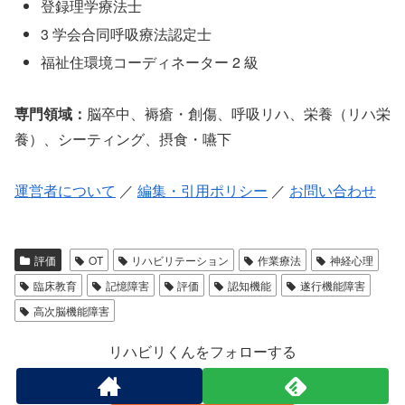
登録理学療法士
3 学会合同呼吸療法認定士
福祉住環境コーディネーター 2 級
専門領域：
脳卒中、褥瘡・創傷、呼吸リハ、栄養（リハ栄
養）、シーティング、摂食・嚥下
運営者について
／
編集・引用ポリシー
／
お問い合わせ
評価
OT
リハビリテーション
作業療法
神経心理
臨床教育
記憶障害
評価
認知機能
遂行機能障害
高次脳機能障害
リハビリくんをフォローする