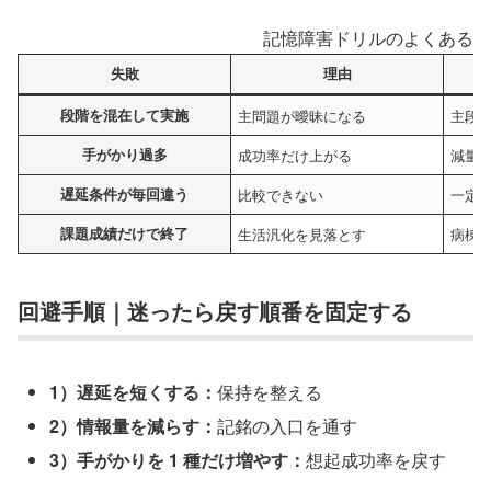
記憶障害ドリルのよくある失
失敗
理由
段階を混在して実施
主問題が曖昧になる
主段階
手がかり過多
成功率だけ上がる
減量
遅延条件が毎回違う
比較できない
一定
課題成績だけで終了
生活汎化を見落とす
病棟
回避手順｜迷ったら戻す順番を固定する
1）遅延を短くする：
保持を整える
2）情報量を減らす：
記銘の入口を通す
3）手がかりを 1 種だけ増やす：
想起成功率を戻す