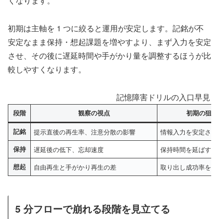
くなります。
初期は主軸を 1 つに絞ると運用が安定します。記銘が不
安定なまま保持・想起課題を増やすより、まず入力を安定
させ、その後に遅延時間や手がかり量を調整するほうが比
較しやすくなります。
記憶障害ドリルの入口早見（
段階
観察の視点
初期の狙い
記銘
提示直後の再生率、注意分散の影響
情報入力を安定させ
保持
遅延後の低下、忘却速度
保持時間を延ばす
想起
自由再生と手がかり再生の差
取り出し成功率を上
5 分フローで崩れる段階を見立てる