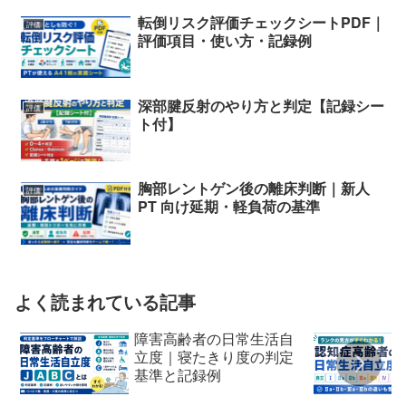
転倒リスク評価チェックシートPDF｜
評価
評価項目・使い方・記録例
深部腱反射のやり方と判定【記録シー
評価
ト付】
胸部レントゲン後の離床判断｜新人
評価
PT 向け延期・軽負荷の基準
よく読まれている記事
障害高齢者の日常生活自
立度｜寝たきり度の判定
基準と記録例