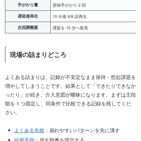
手がかり量
意味手がかり 2 回
遅延後再生
10 分後 6/8 語再生
次回調整案
遅延を 15 分へ延長
現場の詰まりどころ
よくある詰まりは、記銘が不安定なまま保持・想起課題を
増やしてしまうことです。結果として「できたりできなか
ったり」が続き、介入意図が曖昧になります。まずは主段
階を 1 つ固定し、同条件で比較できる記録を残してくだ
さい。
よくある失敗
：崩れやすいパターンを先に潰す
回避手順
：戻す順番を固定する