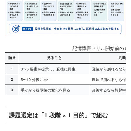
記憶障害ドリル開始前の 5 
順番
見ること
判断
1
3〜5 要素を提示し、直後に再生
直後から崩れるなら記
2
5〜10 分後に再生
遅延で崩れるなら保持
3
手がかり提示後の変化を見る
改善するなら想起中心
課題選定は「1 段階 × 1 目的」で組む