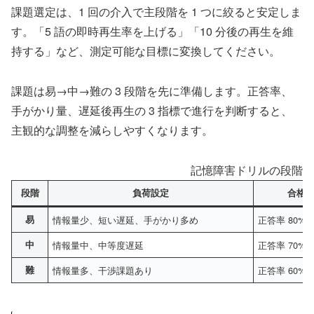
課題選定は、1 回の介入で主段階を 1 つに絞ると安定しま
す。「5 語の即時再生率を上げる」「10 分後の再生を維
持する」など、測定可能な目標に変換してください。
課題は易→中→難の 3 段階を先に準備します。正答率、
手がかり量、遅延後再生の 3 指標で進行を判断すると、
主観的な調整を減らしやすくなります。
記憶障害ドリルの段階づ
段階
負荷設定
合格
易
情報量少、短い遅延、手がかり多め
正答率 80% 
中
情報量中、中等度遅延
正答率 70% 
難
情報量多、干渉課題あり
正答率 60% 