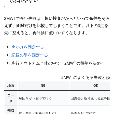
2MWTで多い失敗は、
短い検査だからといって条件をそろ
えず、距離だけを比較してしまうこと
です。以下の3点を
先に整えると、再評価に使いやすくなります。
声かけを固定する
記録の型を固定する
歩行アウトカム全体の中で、2MWTの役割を決める
2MWTのよくある失敗と修
場面
NG
OK
コー
毎回ちがう廊下で行う
回廊長と折り返し位置を固定
ス
補助
杖・装具・靴を記録しない
条件を1行で残す