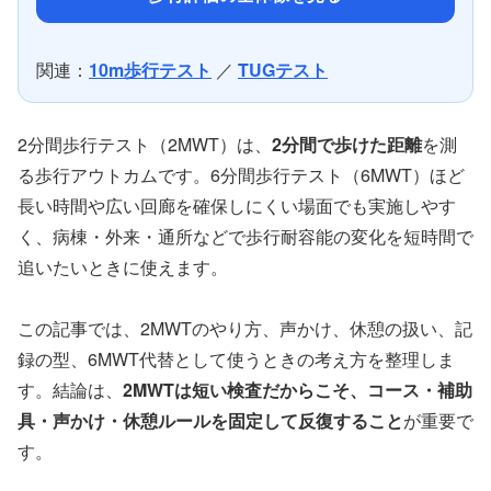
関連：
10m歩行テスト
／
TUGテスト
2分間歩行テスト（2MWT）は、
2分間で歩けた距離
を測
る歩行アウトカムです。6分間歩行テスト（6MWT）ほど
長い時間や広い回廊を確保しにくい場面でも実施しやす
く、病棟・外来・通所などで歩行耐容能の変化を短時間で
追いたいときに使えます。
この記事では、2MWTのやり方、声かけ、休憩の扱い、記
録の型、6MWT代替として使うときの考え方を整理しま
す。結論は、
2MWTは短い検査だからこそ、コース・補助
具・声かけ・休憩ルールを固定して反復すること
が重要で
す。