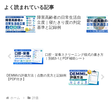
よく読まれている記事
障害高齢者の日常生活自
立度｜寝たきり度の判定
基準と記録例
口腔・栄養スクリーニング様式の書き方
｜別紙5-1とPDF補助シート
DEMMIの評価方法｜点数の見方と記録例
【PDF付き】
ホーム
評価