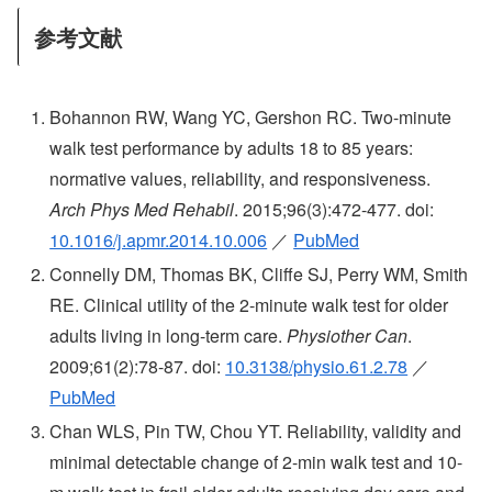
参考文献
Bohannon RW, Wang YC, Gershon RC. Two-minute
walk test performance by adults 18 to 85 years:
normative values, reliability, and responsiveness.
Arch Phys Med Rehabil
. 2015;96(3):472-477. doi:
10.1016/j.apmr.2014.10.006
／
PubMed
Connelly DM, Thomas BK, Cliffe SJ, Perry WM, Smith
RE. Clinical utility of the 2-minute walk test for older
adults living in long-term care.
Physiother Can
.
2009;61(2):78-87. doi:
10.3138/physio.61.2.78
／
PubMed
Chan WLS, Pin TW, Chou YT. Reliability, validity and
minimal detectable change of 2-min walk test and 10-