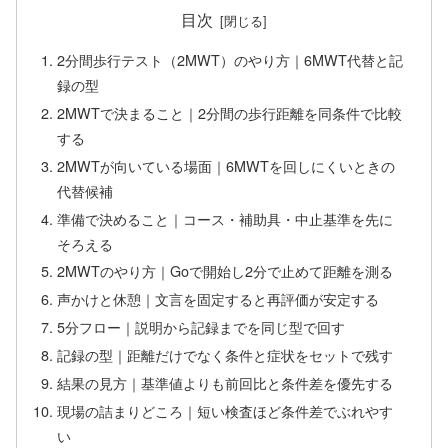
目次
2分間歩行テスト（2MWT）のやり方｜6MWT代替と記
録の型
2MWTで決まること｜2分間の歩行距離を同条件で比較
する
2MWTが向いている場面｜6MWTを回しにくいときの
代替候補
準備で決めること｜コース・補助具・中止基準を先に
そろえる
2MWTのやり方｜Goで開始し2分で止めて距離を測る
声かけと休憩｜文言を固定すると再評価が安定する
5分フロー｜説明から記録までを同じ型で回す
記録の型｜距離だけでなく条件と症状をセットで残す
結果の見方｜基準値よりも前回比と条件差を優先する
現場の詰まりどころ｜短い検査ほど条件差でぶれやす
い