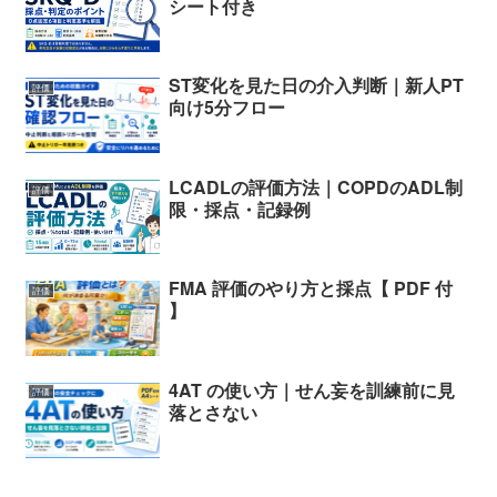
シート付き
ST変化を見た日の介入判断｜新人PT
評価
向け5分フロー
LCADLの評価方法｜COPDのADL制
評価
限・採点・記録例
FMA 評価のやり方と採点【 PDF 付
評価
】
4AT の使い方｜せん妄を訓練前に見
評価
落とさない