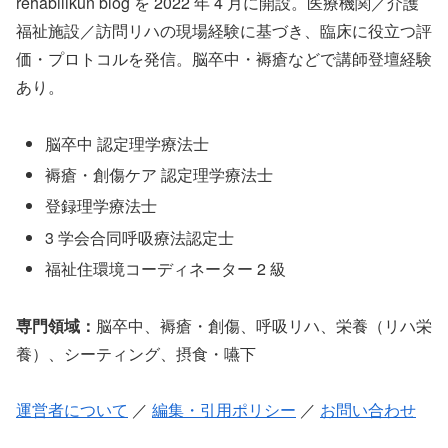
rehabilikun blog を 2022 年 4 月に開設。医療機関／介護
福祉施設／訪問リハの現場経験に基づき、臨床に役立つ評
価・プロトコルを発信。脳卒中・褥瘡などで講師登壇経験
あり。
脳卒中 認定理学療法士
褥瘡・創傷ケア 認定理学療法士
登録理学療法士
3 学会合同呼吸療法認定士
福祉住環境コーディネーター 2 級
専門領域：
脳卒中、褥瘡・創傷、呼吸リハ、栄養（リハ栄
養）、シーティング、摂食・嚥下
運営者について
／
編集・引用ポリシー
／
お問い合わせ