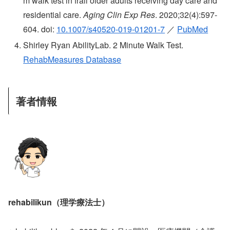
m walk test in frail older adults receiving day care and
residential care.
Aging Clin Exp Res
. 2020;32(4):597-
604. doi:
10.1007/s40520-019-01201-7
／
PubMed
Shirley Ryan AbilityLab. 2 Minute Walk Test.
RehabMeasures Database
著者情報
rehabilikun（理学療法士）