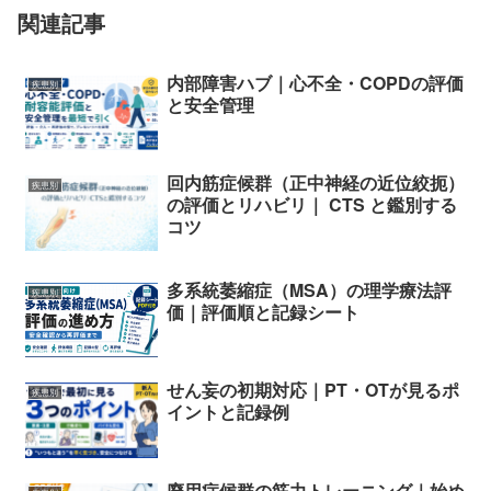
関連記事
内部障害ハブ｜心不全・COPDの評価
疾患別
と安全管理
回内筋症候群（正中神経の近位絞扼）
疾患別
の評価とリハビリ｜ CTS と鑑別する
コツ
多系統萎縮症（MSA）の理学療法評
疾患別
価｜評価順と記録シート
せん妄の初期対応｜PT・OTが見るポ
疾患別
イントと記録例
廃用症候群の筋力トレーニング｜始め