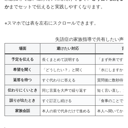
か
までセットで伝えると実践しやすくなります。
※スマホでは表を左右にスクロールできます。
失語症の家族指導で共有したい声か
場面
避けたい対応
言
予定を伝える
長くまとめて説明する
「まず外来です。
希望を聞く
「どうしたい？」と聞く
「水にしますか、
返答を待つ
すぐ代わりに答える
質問後に数秒待つ
伝わりにくいとき
同じ言葉を大声で繰り返す
短く言い直し、文
誤りが出たとき
すぐ訂正し続ける
「食事のことです
家族会話
本人の前で代弁だけで進める
本人へ聞いてから