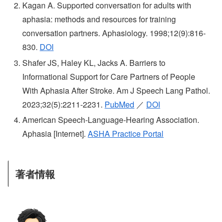
Kagan A. Supported conversation for adults with
aphasia: methods and resources for training
conversation partners. Aphasiology. 1998;12(9):816-
830.
DOI
Shafer JS, Haley KL, Jacks A. Barriers to
Informational Support for Care Partners of People
With Aphasia After Stroke. Am J Speech Lang Pathol.
2023;32(5):2211-2231.
PubMed
／
DOI
American Speech-Language-Hearing Association.
Aphasia [Internet].
ASHA Practice Portal
著者情報