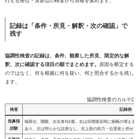
行える座位・背臥位の検査から情報を集めます。
記録は「条件・所見・解釈・次の確認」で
残す
協調性検査の記録は、条件、観察した所見、限定的な解
釈、次に確認する項目の順でまとめます。
原因を断定する
のではなく、何を根拠に何を疑い、何と照合するかを残し
ます。
協調性検査のカルテ記
検査
記録例
指鼻指
端座位、開眼、左右各5往復。右は目標接近時に振幅の増える
試験
あり。左は明らかな誤差なし。右上肢の筋力・位置覚と併せて