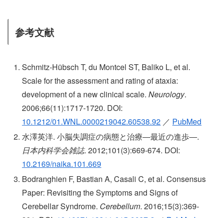
参考文献
Schmitz-Hübsch T, du Montcel ST, Baliko L, et al.
Scale for the assessment and rating of ataxia:
development of a new clinical scale.
Neurology
.
2006;66(11):1717-1720. DOI:
10.1212/01.WNL.0000219042.60538.92
／
PubMed
水澤英洋. 小脳失調症の病態と治療―最近の進歩―.
日本内科学会雑誌
. 2012;101(3):669-674. DOI:
10.2169/naika.101.669
Bodranghien F, Bastian A, Casali C, et al. Consensus
Paper: Revisiting the Symptoms and Signs of
Cerebellar Syndrome.
Cerebellum
. 2016;15(3):369-