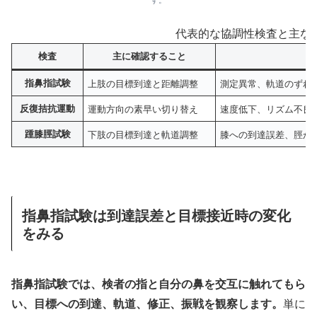
代表的な協調性検査と主な
検査
主に確認すること
指鼻指試験
上肢の目標到達と距離調整
測定異常、軌道のずれ
反復拮抗運動
運動方向の素早い切り替え
速度低下、リズム不良
踵膝脛試験
下肢の目標到達と軌道調整
膝への到達誤差、脛か
指鼻指試験は到達誤差と目標接近時の変化
をみる
指鼻指試験では、検者の指と自分の鼻を交互に触れてもら
い、目標への到達、軌道、修正、振戦を観察します。
単に