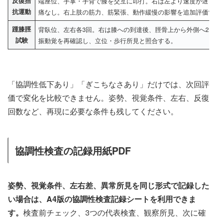
反復拮
端座位、手掌・手背で膝を交互に叩打。右は左より速度が遅く
抗運動
痛なし。右上肢の筋力、筋緊張、動作緩慢の影響を追加評価す
踵膝脛
背臥位、左右各3回。右は膝への到達後、脛骨上から外側へ2
試験
振動覚を再確認し、立位・歩行所見と照合する。
「協調性低下あり」「ぎこちなさあり」だけでは、次回評
価で変化を比較できません。姿勢、視覚条件、左右、反復
回数など、再現に必要な条件も残してください。
協調性検査の記録用紙PDF
姿勢、視覚条件、左右差、異常所見を同じ形式で記録した
い場合は、A4版の協調性検査記録シートを利用できま
す。
検査前チェック、3つの代表検査、観察所見、次に確