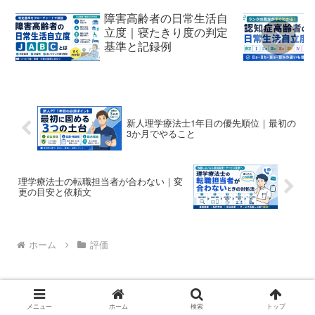
障害高齢者の日常生活自
立度｜寝たきり度の判定
基準と記録例
新人理学療法士1年目の優先順位｜最初の
3か月でやること
理学療法士の転職担当者が合わない｜変
更の目安と依頼文
ホーム
評価
メニュー
ホーム
検索
トップ