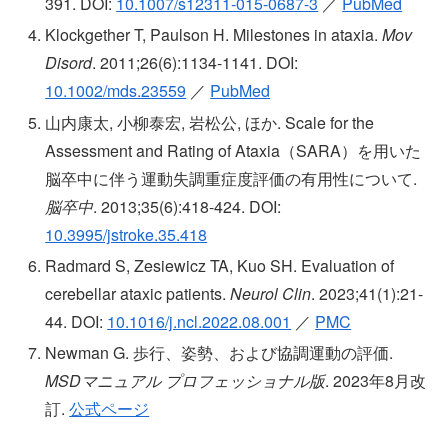
391. DOI:
10.1007/s12311-015-0687-3
／
PubMed
Klockgether T, Paulson H. Milestones in ataxia.
Mov
Disord
. 2011;26(6):1134-1141. DOI:
10.1002/mds.23559
／
PubMed
山内康太, 小柳泰宏, 岩松公, ほか. Scale for the
Assessment and Rating of Ataxia（SARA）を用いた
脳卒中に伴う運動失調重症度評価の有用性について.
脳卒中
. 2013;35(6):418-424. DOI:
10.3995/jstroke.35.418
Radmard S, Zesiewicz TA, Kuo SH. Evaluation of
cerebellar ataxic patients.
Neurol Clin
. 2023;41(1):21-
44. DOI:
10.1016/j.ncl.2022.08.001
／
PMC
Newman G. 歩行、姿勢、および協調運動の評価.
MSDマニュアル プロフェッショナル版
. 2023年8月改
訂.
公式ページ