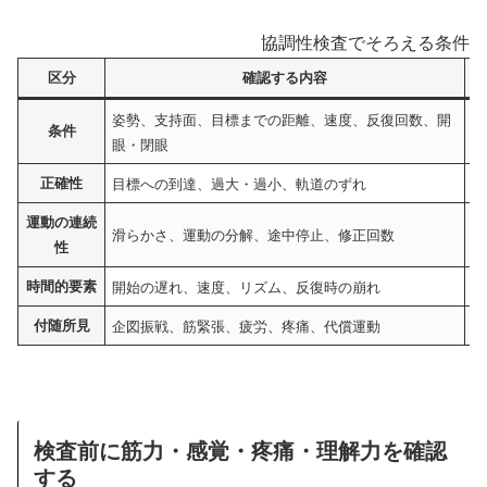
協調性検査でそろえる条件と
区分
確認する内容
姿勢、支持面、目標までの距離、速度、反復回数、開
端
条件
眼・閉眼
で
正確性
目標への到達、過大・過小、軌道のずれ
右
運動の連続
滑らかさ、運動の分解、途中停止、修正回数
肩
性
時間的要素
開始の遅れ、速度、リズム、反復時の崩れ
速
付随所見
企図振戦、筋緊張、疲労、疼痛、代償運動
目
検査前に筋力・感覚・疼痛・理解力を確認
する