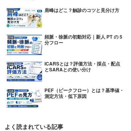
肩峰はどこ？触診のコツと見分け方
評価
頻脈・徐脈の初動対応｜新人 PT の 5
評価
分フロー
ICARSとは？評価方法・採点・配点
評価
とSARAとの使い分け
PEF（ピークフロー）とは？基準値・
評価
測定方法・低下原因
よく読まれている記事