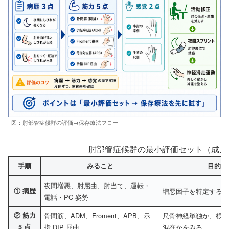
図：肘部管症候群の評価→保存療法フロー
肘部管症候群の最小評価セット（成人・
手順
みること
目的
夜間増悪、肘屈曲、肘当て、運転・
① 病歴
増悪因子を特定する
電話・PC 姿勢
② 筋力
骨間筋、ADM、Froment、APB、示
尺骨神経単独か、根
5 点
指 DIP 屈曲
混在かをみる