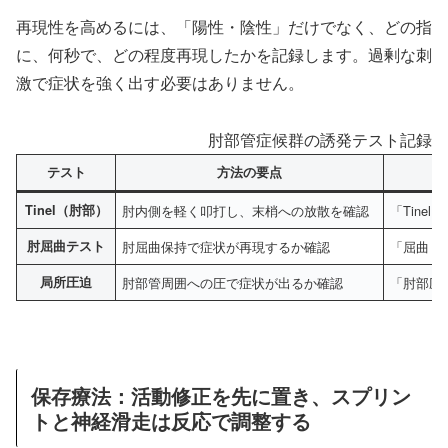
再現性を高めるには、「陽性・陰性」だけでなく、どの指
に、何秒で、どの程度再現したかを記録します。過剰な刺
激で症状を強く出す必要はありません。
肘部管症候群の誘発テスト記録（
テスト
方法の要点
Tinel（肘部）
肘内側を軽く叩打し、末梢への放散を確認
「Tine
肘屈曲テスト
肘屈曲保持で症状が再現するか確認
「屈曲 6
局所圧迫
肘部管周囲への圧で症状が出るか確認
「肘部圧
保存療法：活動修正を先に置き、スプリン
トと神経滑走は反応で調整する