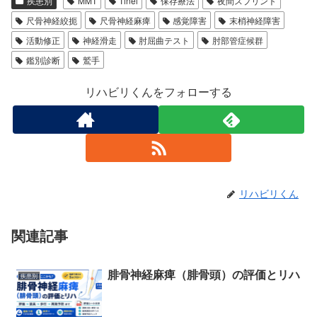
疾患別
MMT
Tinel
保存療法
夜間スプリント
尺骨神経絞扼
尺骨神経麻痺
感覚障害
末梢神経障害
活動修正
神経滑走
肘屈曲テスト
肘部管症候群
鑑別診断
鷲手
リハビリくんをフォローする
リハビリくん
関連記事
腓骨神経麻痺（腓骨頭）の評価とリハ
疾患別