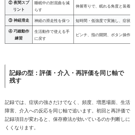
② 夜間スプ
睡眠中の肘屈曲を減
伸展寄りで、眠れる角度と装着時
リント
らす
③ 神経滑走
神経の滑走性を保つ
短時間・低強度で実施し、症状反
④ 巧緻動作
生活動作で使える手
ピンチ、指の開閉、ボタン操作を
練習
に戻す
記録の型：評価・介入・再評価を同じ軸で
残す
記録では、症状の強さだけでなく、頻度、増悪場面、生活
障害、介入への反応を同じ軸で追います。初回と再評価で
記録項目が変わると、保存療法が効いているのか判断しに
くくなります。