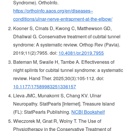
Syndrome). OrthoInfo.
https://orthoinfo.aaos.org/en/diseases–
conditions/ulnar-nerve-entrapment-at-the-elbow/
Kooner S, Cinats D, Kwong C, Matthewson GD,
Dhaliwal G. Conservative treatment of cubital tunnel
syndrome: A systematic review. Orthop Rev (Pavia).
2019;11(2):7955. doi:
10.4081/or.2019.7955
Bateman M, Swaile H, Tambe A. Effectiveness of
night splints for cubital tunnel syndrome: a systematic
review. Hand Ther. 2025;30(3):105-112. doi:
10.1177/17589983251336157
Lleva JMC, Munakomi S, Chang KV. Ulnar
Neuropathy. StatPearls [Internet]. Treasure Island
(FL): StatPearls Publishing.
NCBI Bookshelf
Wieczorek M, Gnat R, Wolny T. The Use of
Physiotherapy in the Conservative Treatment of