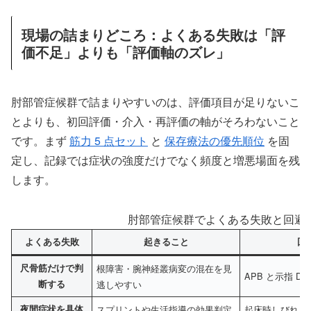
現場の詰まりどころ：よくある失敗は「評
価不足」よりも「評価軸のズレ」
肘部管症候群で詰まりやすいのは、評価項目が足りないこ
とよりも、初回評価・介入・再評価の軸がそろわないこと
です。まず
筋力 5 点セット
と
保存療法の優先順位
を固
定し、記録では症状の強度だけでなく頻度と増悪場面を残
します。
肘部管症候群でよくある失敗と回避
よくある失敗
起きること
回
尺骨筋だけで判
根障害・腕神経叢病変の混在を見
APB と示指 D
断する
逃しやすい
夜間症状を具体
スプリントや生活指導の効果判定
起床時しびれ、