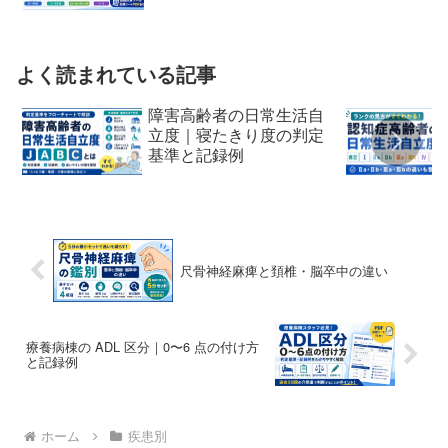
よく読まれている記事
障害高齢者の日常生活自
立度｜寝たきり度の判定
基準と記録例
尺骨神経麻痺と頚椎・脳卒中の違い
療養病棟の ADL 区分｜0〜6 点の付け方
と記録例
ホーム
疾患別