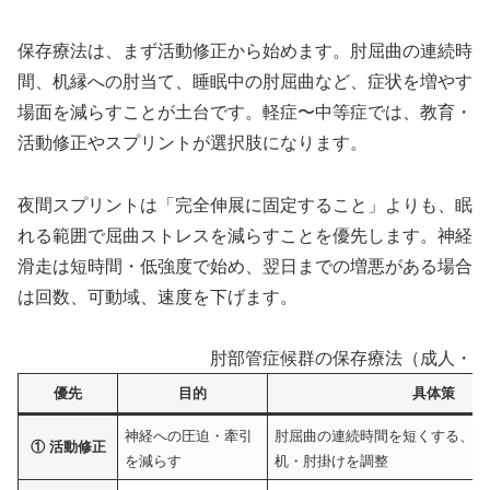
保存療法は、まず活動修正から始めます。肘屈曲の連続時
間、机縁への肘当て、睡眠中の肘屈曲など、症状を増やす
場面を減らすことが土台です。軽症〜中等症では、教育・
活動修正やスプリントが選択肢になります。
夜間スプリントは「完全伸展に固定すること」よりも、眠
れる範囲で屈曲ストレスを減らすことを優先します。神経
滑走は短時間・低強度で始め、翌日までの増悪がある場合
は回数、可動域、速度を下げます。
肘部管症候群の保存療法（成人・臨
優先
目的
具体策
神経への圧迫・牽引
肘屈曲の連続時間を短くする、肘
① 活動修正
を減らす
机・肘掛けを調整