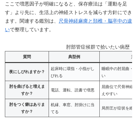
ここで増悪因子が明確になると、保存療法は「運動を足
す」より先に、生活上の神経ストレスを減らす方針にでき
ます。関連する鑑別は、
尺骨神経麻痺と頚椎・脳卒中の違
い
で整理しています。
肘部管症候群で拾いたい病歴（
質問
典型例
意
起床時に環指・小指がし
睡眠中の肘屈曲・
夜にしびれますか？
びれる
い
肘を曲げると増えま
屈曲位で尺骨神経
電話、運転、読書で増悪
すか？
えやすい
肘をつく癖はありま
机縁、車窓、肘掛けに当
局所圧が症状を維
すか？
てる