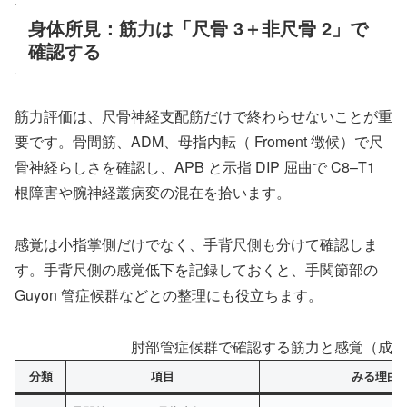
身体所見：筋力は「尺骨 3＋非尺骨 2」で
確認する
筋力評価は、尺骨神経支配筋だけで終わらせないことが重
要です。骨間筋、ADM、母指内転（ Froment 徴候）で尺
骨神経らしさを確認し、APB と示指 DIP 屈曲で C8–T1
根障害や腕神経叢病変の混在を拾います。
感覚は小指掌側だけでなく、手背尺側も分けて確認しま
す。手背尺側の感覚低下を記録しておくと、手関節部の
Guyon 管症候群などとの整理にも役立ちます。
肘部管症候群で確認する筋力と感覚（成人
分類
項目
みる理由