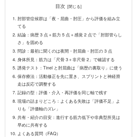
目次
肘部管症候群は「夜・屈曲・肘圧」から評価を組み立
てる
結論：病歴 3 点＋筋力 5 点＋感覚 2 点で「肘部管らし
さ」を固める
問診：最初に聞くのは夜間・肘屈曲・肘圧の 3 点
身体所見：筋力は「尺骨 3＋非尺骨 2」で確認する
誘発テスト：Tinel と肘屈曲は「病歴の裏取り」に使う
保存療法：活動修正を先に置き、スプリントと神経滑
走は反応で調整する
記録の型：評価・介入・再評価を同じ軸で残す
現場の詰まりどころ：よくある失敗は「評価不足」よ
りも「評価軸のズレ」
共有・紹介の目安：進行する筋力低下や非典型所見は
早めに共有する
よくある質問（FAQ）