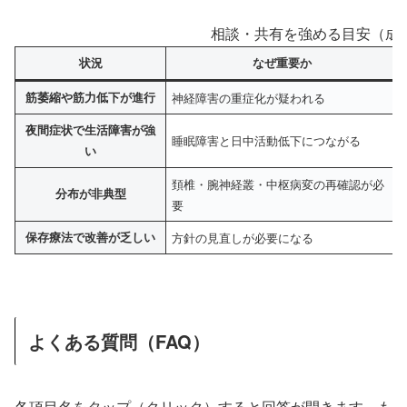
相談・共有を強める目安（成
状況
なぜ重要か
筋萎縮や筋力低下が進行
神経障害の重症化が疑われる
夜間症状で生活障害が強
睡眠障害と日中活動低下につながる
い
頚椎・腕神経叢・中枢病変の再確認が必
分布が非典型
要
保存療法で改善が乏しい
方針の見直しが必要になる
よくある質問（FAQ）
各項目名をタップ（クリック）すると回答が開きます。も