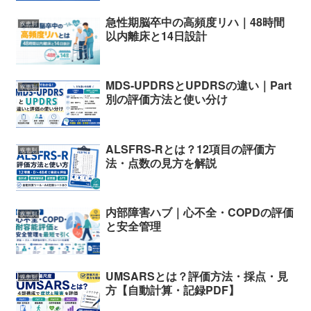
急性期脳卒中の高頻度リハ｜48時間
疾患別
以内離床と14日設計
MDS-UPDRSとUPDRSの違い｜Part
疾患別
別の評価方法と使い分け
ALSFRS-Rとは？12項目の評価方
疾患別
法・点数の見方を解説
内部障害ハブ｜心不全・COPDの評価
疾患別
と安全管理
UMSARSとは？評価方法・採点・見
疾患別
方【自動計算・記録PDF】