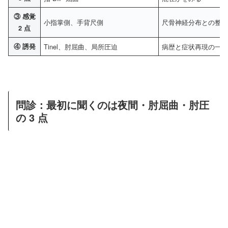
③ 感覚
小指掌側、手背尺側
尺骨神経分布との整
2 点
④ 誘発
Tinel、肘屈曲、局所圧迫
病歴と症状再現の一
問診：最初に聞くのは夜間・肘屈曲・肘圧
の 3 点