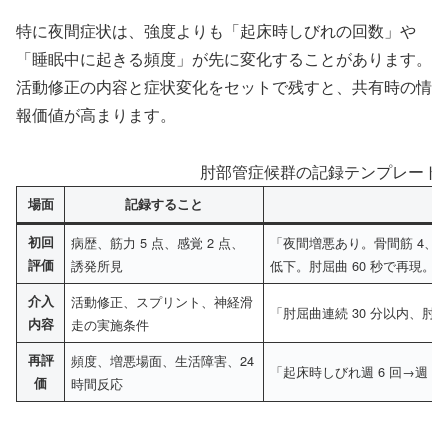
特に夜間症状は、強度よりも「起床時しびれの回数」や
「睡眠中に起きる頻度」が先に変化することがあります。
活動修正の内容と症状変化をセットで残すと、共有時の情
報価値が高まります。
肘部管症候群の記録テンプレート
場面
記録すること
初回
病歴、筋力 5 点、感覚 2 点、
「夜間増悪あり。骨間筋 4、AD
評価
誘発所見
低下。肘屈曲 60 秒で再現。
介入
活動修正、スプリント、神経滑
「肘屈曲連続 30 分以内、
内容
走の実施条件
再評
頻度、増悪場面、生活障害、24
「起床時しびれ週 6 回→週 
価
時間反応