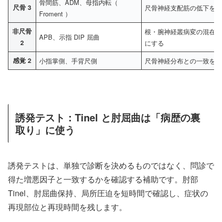
骨間筋、ADM、母指内転（
尺骨 3
尺骨神経支配筋の低下を
Froment ）
非尺骨
根・腕神経叢病変の混在
APB、示指 DIP 屈曲
2
にする
感覚 2
小指掌側、手背尺側
尺骨神経分布との一致を
誘発テスト：Tinel と肘屈曲は「病歴の裏
取り」に使う
誘発テストは、単独で診断を決めるものではなく、問診で
得た増悪因子と一致するかを確認する補助です。肘部
Tinel、肘屈曲保持、局所圧迫を短時間で確認し、症状の
再現部位と再現時間を残します。