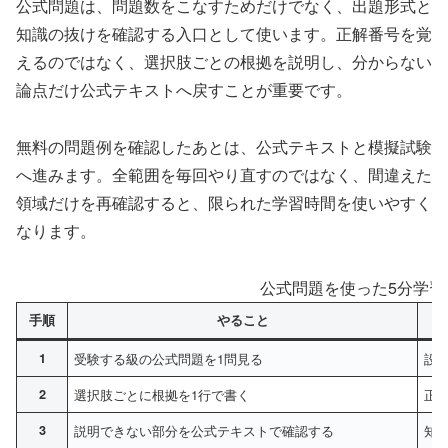
公式問題は、問題数をこなすためだけでなく、出題形式と
知識の抜けを確認する入口として使います。正解番号を覚
えるのではなく、選択肢ごとの根拠を説明し、分からない
論点だけ公式テキストへ戻すことが重要です。
無料の問題例を確認したあとは、公式テキストと模擬試験
へ進みます。全範囲を毎回やり直すのではなく、間違えた
領域だけを再確認すると、限られた学習時間を使いやすく
なります。
公式問題を使った5分学習
手順
やること
1
受験する級の公式問題を1問見る
設
2
選択肢ごとに根拠を1行で書く
正
3
説明できない部分を公式テキストで確認する
知