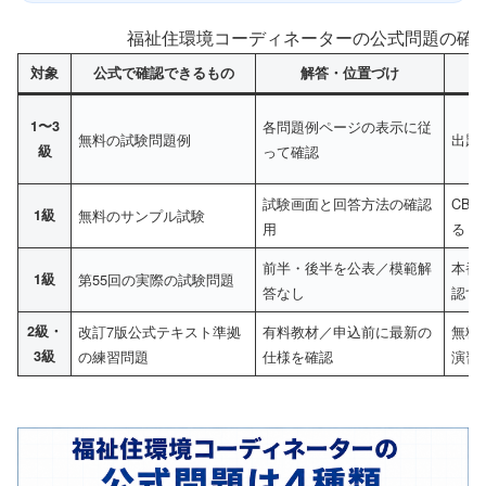
福祉住環境コーディネーターの公式問題の確認先
対象
公式で確認できるもの
解答・位置づけ
1〜3
各問題例ページの表示に従
無料の試験問題例
出題
級
って確認
試験画面と回答方法の確認
CB
1級
無料のサンプル試験
用
る
前半・後半を公表／模範解
本番
1級
第55回の実際の試験問題
答なし
認す
2級・
改訂7版公式テキスト準拠
有料教材／申込前に最新の
無料
3級
の練習問題
仕様を確認
演習