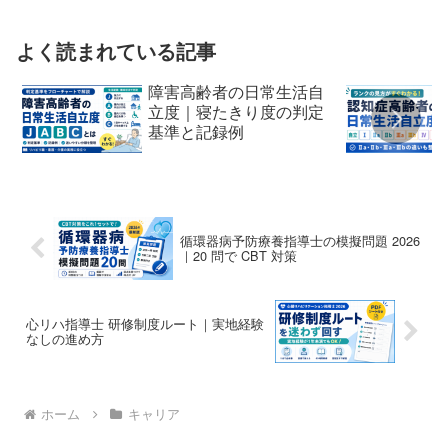
よく読まれている記事
障害高齢者の日常生活自
立度｜寝たきり度の判定
基準と記録例
循環器病予防療養指導士の模擬問題 2026
｜20 問で CBT 対策
心リハ指導士 研修制度ルート｜実地経験
なしの進め方
ホーム
キャリア