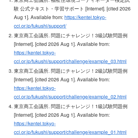
験 公式テキスト・学習サポート [Internet]. [cited 2026
Aug 1]. Available from:
https://kentei.tokyo-
cci.or.jp/fukushi/support/
東京商工会議所. 問題にチャレンジ！3級試験問題例
[Internet]. [cited 2026 Aug 1]. Available from:
https://kentei.tokyo-
cci.or.jp/fukushi/support/challenge/example_03.html
東京商工会議所. 問題にチャレンジ！2級試験問題例
[Internet]. [cited 2026 Aug 1]. Available from:
https://kentei.tokyo-
cci.or.jp/fukushi/support/challenge/example_02.html
東京商工会議所. 問題にチャレンジ！1級試験問題例
[Internet]. [cited 2026 Aug 1]. Available from:
https://kentei.tokyo-
cci.or.jp/fukushi/support/challenge/example_01.html