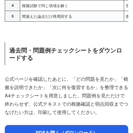
4
模擬試験で同じ領域を解く
別
5
間違えた論点だけ再周回する
復
過去問・問題例チェックシートをダウンロ
ードする
公式ページを確認したあとに、「どの問題を見たか」「根
拠を説明できたか」「次に何を復習するか」を整理できる
A4チェックシートを用意しました。問題例を見ただけで
終わらせず、公式テキストでの根拠確認と弱点回収までつ
なげたい方は、印刷して使用してください。
PDFを開く（ダウンロード）