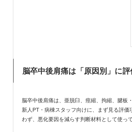
脳卒中後肩痛は「原因別」に評
脳卒中後肩痛は、亜脱臼、痙縮、拘縮、腱板
新人PT・病棟スタッフ向けに、まず見る評価
わず、悪化要因を減らす判断材料として使っ