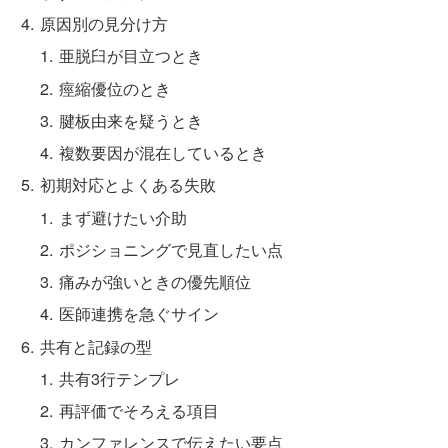
原因別の見分け方
亜脱臼が目立つとき
痙縮優位のとき
腱板由来を疑うとき
複数要因が混在しているとき
初期対応とよくある失敗
まず避けたい介助
ポジショニングで見直したい点
痛みが強いときの優先順位
医師連携を急ぐサイン
共有と記録の型
共有3行テンプレ
再評価でそろえる項目
カンファレンスで伝えたい要点