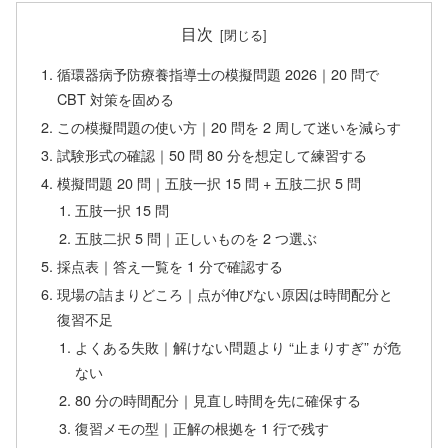
目次
循環器病予防療養指導士の模擬問題 2026｜20 問で
CBT 対策を固める
この模擬問題の使い方｜20 問を 2 周して迷いを減らす
試験形式の確認｜50 問 80 分を想定して練習する
模擬問題 20 問｜五肢一択 15 問 + 五肢二択 5 問
五肢一択 15 問
五肢二択 5 問｜正しいものを 2 つ選ぶ
採点表｜答え一覧を 1 分で確認する
現場の詰まりどころ｜点が伸びない原因は時間配分と
復習不足
よくある失敗｜解けない問題より “止まりすぎ” が危
ない
80 分の時間配分｜見直し時間を先に確保する
復習メモの型｜正解の根拠を 1 行で残す