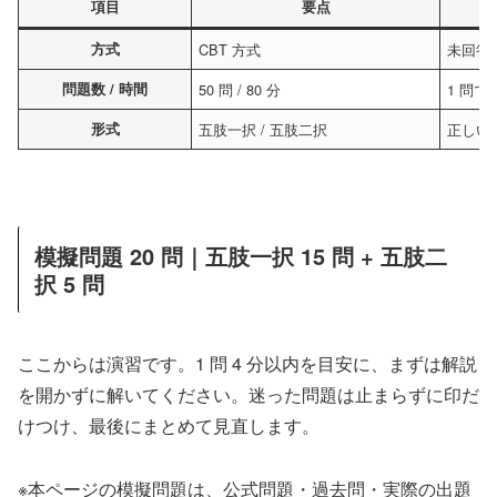
項目
要点
方式
CBT 方式
未回答
問題数 / 時間
50 問 / 80 分
1 問
形式
五肢一択 / 五肢二択
正しい
模擬問題 20 問｜五肢一択 15 問 + 五肢二
択 5 問
ここからは演習です。1 問 4 分以内を目安に、まずは解説
を開かずに解いてください。迷った問題は止まらずに印だ
けつけ、最後にまとめて見直します。
※本ページの模擬問題は、公式問題・過去問・実際の出題