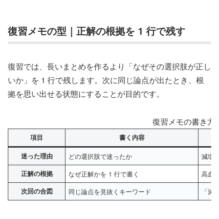
復習メモの型｜正解の根拠を 1 行で残す
復習では、長いまとめを作るより「なぜその選択肢が正し
いか」を 1 行で残します。次に同じ論点が出たとき、根
拠を思い出せる状態にすることが目的です。
復習メモの書き方
項目
書く内容
迷った理由
どの選択肢で迷ったか
減塩目
正解の根拠
なぜ正解かを 1 行で書く
高血圧
次回の合図
同じ論点を見抜くキーワード
「減塩