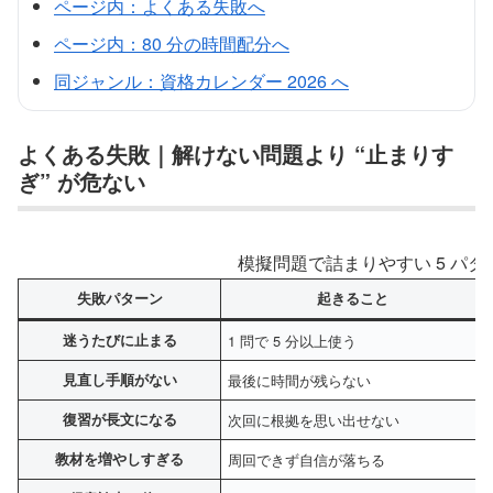
ページ内：よくある失敗へ
ページ内：80 分の時間配分へ
同ジャンル：資格カレンダー 2026 へ
よくある失敗｜解けない問題より “止まりす
ぎ” が危ない
模擬問題で詰まりやすい 5 パ
失敗パターン
起きること
迷うたびに止まる
1 問で 5 分以上使う
見直し手順がない
最後に時間が残らない
復習が長文になる
次回に根拠を思い出せない
教材を増やしすぎる
周回できず自信が落ちる