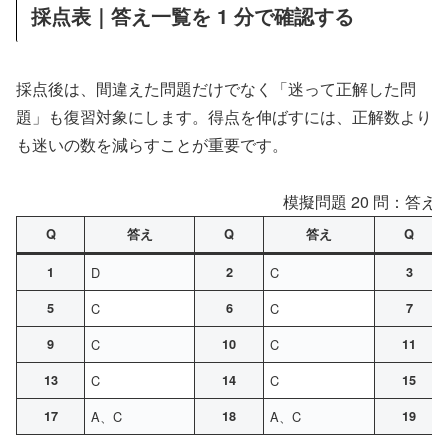
採点表｜答え一覧を 1 分で確認する
採点後は、間違えた問題だけでなく「迷って正解した問
題」も復習対象にします。得点を伸ばすには、正解数より
も迷いの数を減らすことが重要です。
模擬問題 20 問：答え
Q
答え
Q
答え
Q
1
D
2
C
3
5
C
6
C
7
9
C
10
C
11
13
C
14
C
15
17
A、C
18
A、C
19