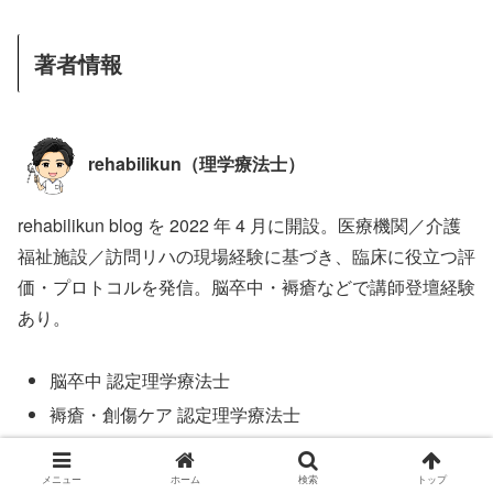
著者情報
rehabilikun（理学療法士）
rehabilikun blog を 2022 年 4 月に開設。医療機関／介護
福祉施設／訪問リハの現場経験に基づき、臨床に役立つ評
価・プロトコルを発信。脳卒中・褥瘡などで講師登壇経験
あり。
脳卒中 認定理学療法士
褥瘡・創傷ケア 認定理学療法士
登録理学療法士
3 学会合同呼吸療法認定士
メニュー
ホーム
検索
トップ