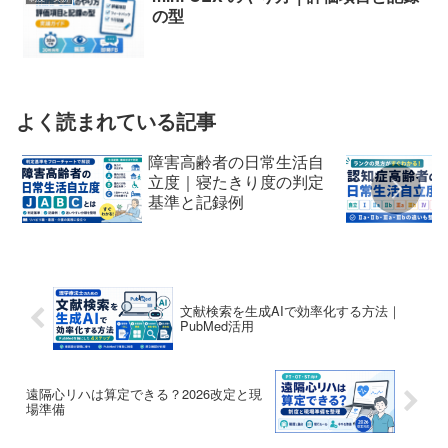
の型
よく読まれている記事
障害高齢者の日常生活自
立度｜寝たきり度の判定
基準と記録例
文献検索を生成AIで効率化する方法｜
PubMed活用
遠隔心リハは算定できる？2026改定と現
場準備