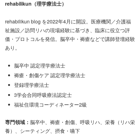
rehabilikun（理学療法士）
rehabilikun blog を2022年4月に開設。医療機関／介護福
祉施設／訪問リハの現場経験に基づき、臨床に役立つ評
価・プロトコルを発信。脳卒中・褥瘡などで講師登壇経験
あり。
脳卒中 認定理学療法士
褥瘡・創傷ケア 認定理学療法士
登録理学療法士
3学会合同呼吸療法認定士
福祉住環境コーディネーター2級
専門領域：
脳卒中、褥瘡・創傷、呼吸リハ、栄養（リハ栄
養）、シーティング、摂食・嚥下