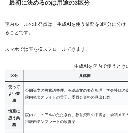
最初に決めるのは用途の3区分
院内ルールの出発点は、生成AIを使う業務を3区分に分け
ることです。
スマホでは表を横スクロールできます。
生成AIを院内で使うときの
区分
具体例
使って
公開論文の検索語整理、英語論文の要点整理、学会抄録の章
よい業
院内発表スライドの骨子、委員会資料の見出し案
務
慎重に
院内マニュアルのたたき台、教育資料の下書き、会議メモの
扱う業
部署内テンプレートの改善案
務