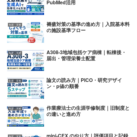
PubMed活用
褥瘡対策の基準の進め方｜入院基本料
制度・実務
の施設基準フロー
A308-3地域包括ケア病棟｜転棟後・
制度・実務
届出・管理栄養士配置
論文の読み方｜PICO・研究デザイ
制度・実務
ン・p値の順番
作業療法士の生涯学修制度｜旧制度と
制度・実務
の違いと進め方
mini-CEX のやり方｜評価項目と記録
制度・実務