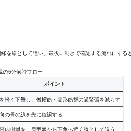
側縁を線として追い、最後に動きで確認する流れにする
縁の5分触診フロー
ポイント
を軽く下垂し、僧帽筋・菱形筋群の過緊張を減らす
向の骨の線を先に確認する
骨内側縁を、肩甲棘から下角へ続く線として追う