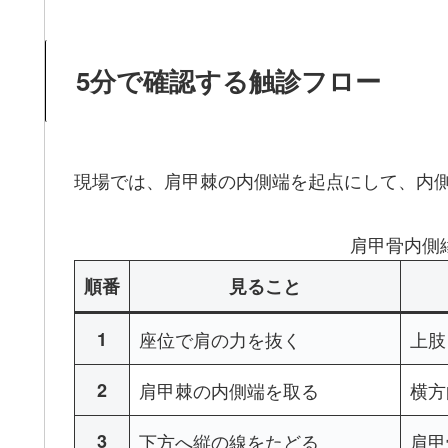
5分で確認する触診フロー
現場では、肩甲棘の内側端を起点にして、内
肩甲骨内側
順番
見ること
1
座位で肩の力を抜く
上肢
2
肩甲棘の内側端を取る
横方
3
下方へ縦の線をたどる
肩甲