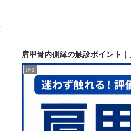
肩甲骨内側縁の触診ポイント｜
評価