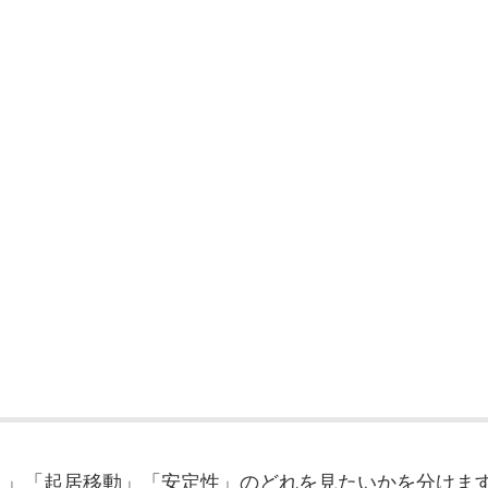
久」「起居移動」「安定性」のどれを見たいかを分けま