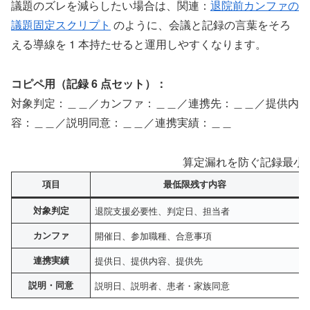
議題のズレを減らしたい場合は、関連：
退院前カンファの
議題固定スクリプト
のように、会議と記録の言葉をそろ
える導線を 1 本持たせると運用しやすくなります。
コピペ用（記録 6 点セット）：
対象判定：＿＿／カンファ：＿＿／連携先：＿＿／提供内
容：＿＿／説明同意：＿＿／連携実績：＿＿
算定漏れを防ぐ記録最小
項目
最低限残す内容
対象判定
退院支援必要性、判定日、担当者
カンファ
開催日、参加職種、合意事項
連携実績
提供日、提供内容、提供先
説明・同意
説明日、説明者、患者・家族同意