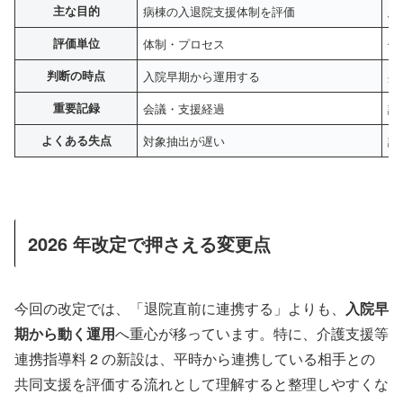
主な目的
病棟の入退院支援体制を評価
患
評価単位
体制・プロセス
個
判断の時点
入院早期から運用する
共
重要記録
会議・支援経過
説
よくある失点
対象抽出が遅い
証
2026 年改定で押さえる変更点
今回の改定では、「退院直前に連携する」よりも、
入院早
期から動く運用
へ重心が移っています。特に、介護支援等
連携指導料 2 の新設は、平時から連携している相手との
共同支援を評価する流れとして理解すると整理しやすくな