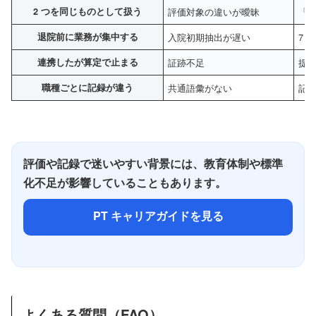
2 つを同じものとして扱う
評価対象の違いが曖昧
「
退院前に業務が集中する
入院初期抽出が遅い
7 
連携したが算定で止まる
証跡不足
提
職種ごとに記録が違う
共通語彙がない
記
評価や記録で迷いやすい背景には、教育体制や標準
化不足が影響していることもあります。
PT キャリアガイドを見る
よくある質問（FAQ）