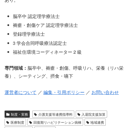
脳卒中 認定理学療法士
褥瘡・創傷ケア 認定理学療法士
登録理学療法士
3 学会合同呼吸療法認定士
福祉住環境コーディネーター 2 級
専門領域：
脳卒中、褥瘡・創傷、呼吸リハ、栄養（リハ栄
養）、シーティング、摂食・嚥下
運営者について
／
編集・引用ポリシー
／
お問い合わせ
制度・実務
介護支援等連携指導料
入退院支援加算
医療制度
回復期リハビリテーション病棟
地域連携