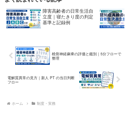
障害高齢者の日常生活自
立度｜寝たきり度の判定
基準と記録例
橈骨神経麻痺の評価と鑑別｜5分フローで
整理
電解質異常の見方｜新人 PT の当日判断
フロー
ホーム
制度・実務