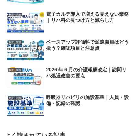
電子カルテ導入で増える見えない業務
制度・実務
｜リハ科の見つけ方と減らし方
ベースアップ評価料で派遣職員はどう
制度・実務
扱う？確認項目と注意点
2026 年 6 月の介護報酬改定｜訪問リ
制度・実務
ハ処遇改善の要点
呼吸器リハビリの施設基準｜人員・設
制度・実務
備・記録の確認
よく読まれている記事