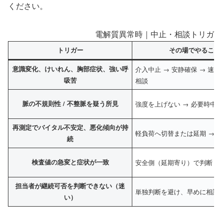
ください。
電解質異常時｜中止・相談トリガー
トリガー
その場でやること
意識変化、けいれん、胸部症状、強い呼
介入中止 → 安静確保 → 速
吸苦
相談
脈の不規則性 / 不整脈を疑う所見
強度を上げない → 必要時中止
再測定でバイタル不安定、悪化傾向が持
軽負荷へ切替または延期 → 
続
検査値の急変と症状が一致
安全側（延期寄り）で判断 →
担当者が継続可否を判断できない（迷
単独判断を避け、早めに相談
い）