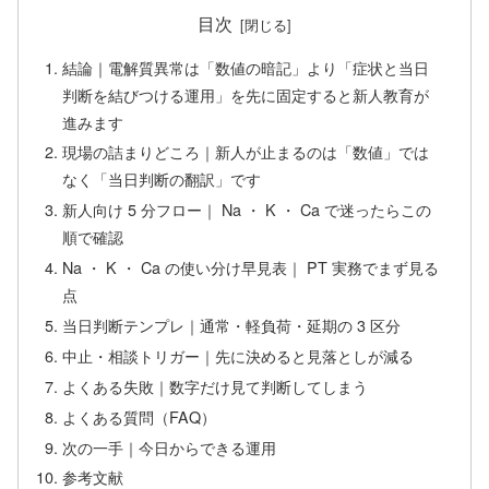
目次
結論｜電解質異常は「数値の暗記」より「症状と当日
判断を結びつける運用」を先に固定すると新人教育が
進みます
現場の詰まりどころ｜新人が止まるのは「数値」では
なく「当日判断の翻訳」です
新人向け 5 分フロー｜ Na ・ K ・ Ca で迷ったらこの
順で確認
Na ・ K ・ Ca の使い分け早見表｜ PT 実務でまず見る
点
当日判断テンプレ｜通常・軽負荷・延期の 3 区分
中止・相談トリガー｜先に決めると見落としが減る
よくある失敗｜数字だけ見て判断してしまう
よくある質問（FAQ）
次の一手｜今日からできる運用
参考文献