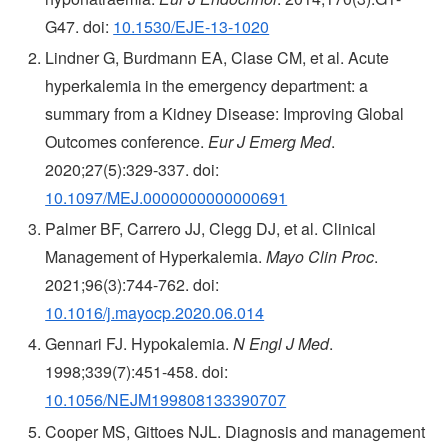
G47. doi:
10.1530/EJE-13-1020
Lindner G, Burdmann EA, Clase CM, et al. Acute
hyperkalemia in the emergency department: a
summary from a Kidney Disease: Improving Global
Outcomes conference.
Eur J Emerg Med
.
2020;27(5):329-337. doi:
10.1097/MEJ.0000000000000691
Palmer BF, Carrero JJ, Clegg DJ, et al. Clinical
Management of Hyperkalemia.
Mayo Clin Proc
.
2021;96(3):744-762. doi:
10.1016/j.mayocp.2020.06.014
Gennari FJ. Hypokalemia.
N Engl J Med
.
1998;339(7):451-458. doi:
10.1056/NEJM199808133390707
Cooper MS, Gittoes NJL. Diagnosis and management