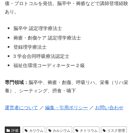
価・プロトコルを発信。脳卒中・褥瘡などで講師登壇経験
あり。
脳卒中 認定理学療法士
褥瘡・創傷ケア 認定理学療法士
登録理学療法士
3 学会合同呼吸療法認定士
福祉住環境コーディネーター 2 級
専門領域：
脳卒中、褥瘡・創傷、呼吸リハ、栄養（リハ栄
養）、シーティング、摂食・嚥下
運営者について
／
編集・引用ポリシー
／
お問い合わせ
評価
カリウム
カルシウム
ナトリウム
リスク管理