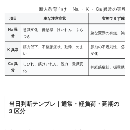
新人教育向け｜ Na ・ K ・ Ca 異常の実務整理
項目
主な注意症状
実務でまず確認
Na 異
意識変化、倦怠感、けいれん、ふら
急な変動の有無、神経
常
つき
筋力低下、不整脈症状、動悸、めま
脈拍の不規則性、必要
K 異常
い
変化
Ca 異
しびれ、筋けいれん、脱力、意識変
神経筋症状、循環動態
常
化
当日判断テンプレ｜通常・軽負荷・延期の
3 区分