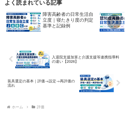
よく読まれている記事
障害高齢者の日常生活自
立度｜寝たきり度の判定
基準と記録例
入退院支援加算と介護支援等連携指導料
の違い【2026】
装具選定の基本｜評価→設定→再評価の
流れ
ホーム
評価