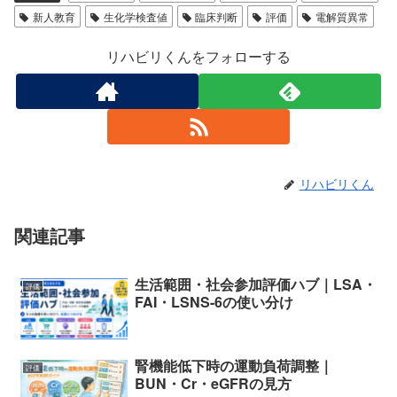
新人教育
生化学検査値
臨床判断
評価
電解質異常
リハビリくんをフォローする
リハビリくん
関連記事
生活範囲・社会参加評価ハブ｜LSA・
評価
FAI・LSNS-6の使い分け
腎機能低下時の運動負荷調整｜
評価
BUN・Cr・eGFRの見方