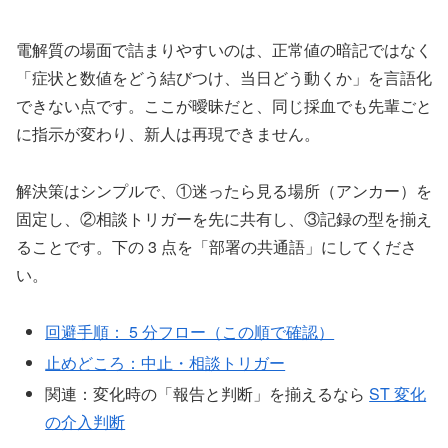
電解質の場面で詰まりやすいのは、正常値の暗記ではなく
「症状と数値をどう結びつけ、当日どう動くか」を言語化
できない点です。ここが曖昧だと、同じ採血でも先輩ごと
に指示が変わり、新人は再現できません。
解決策はシンプルで、①迷ったら見る場所（アンカー）を
固定し、②相談トリガーを先に共有し、③記録の型を揃え
ることです。下の 3 点を「部署の共通語」にしてくださ
い。
回避手順： 5 分フロー（この順で確認）
止めどころ：中止・相談トリガー
関連：変化時の「報告と判断」を揃えるなら
ST 変化
の介入判断