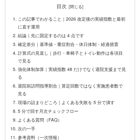
目次
この記事でわかること｜2026 改定後の実績指数と最初
に直す運用
結論｜先に固定するのは 4 点です
確定差分｜基準値・重症割合・休日体制・経過措置
計算式の見直し｜歩行・車椅子とトイレ動作は各項目
で見る
強化体制加算｜実績指数 48 だけでなく退院支援まで見
る
退院前訪問指導割合｜算定回数ではなく実施患者数で
見る
現場の詰まりどころ｜よくある失敗を 5 分で潰す
5 分で回す月次チェックフロー
よくある質問（FAQ）
次の一手
参考資料（一次情報）