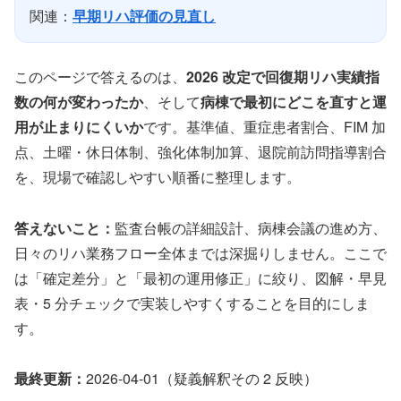
関連：
早期リハ評価の見直し
このページで答えるのは、
2026 改定で回復期リハ実績指
数の何が変わったか
、そして
病棟で最初にどこを直すと運
用が止まりにくいか
です。基準値、重症患者割合、FIM 加
点、土曜・休日体制、強化体制加算、退院前訪問指導割合
を、現場で確認しやすい順番に整理します。
答えないこと：
監査台帳の詳細設計、病棟会議の進め方、
日々のリハ業務フロー全体までは深掘りしません。ここで
は「確定差分」と「最初の運用修正」に絞り、図解・早見
表・5 分チェックで実装しやすくすることを目的にしま
す。
最終更新：
2026-04-01（疑義解釈その 2 反映）