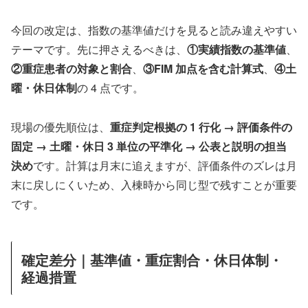
今回の改定は、指数の基準値だけを見ると読み違えやすい
テーマです。先に押さえるべきは、
①実績指数の基準値
、
②重症患者の対象と割合
、
③FIM 加点を含む計算式
、
④土
曜・休日体制
の 4 点です。
現場の優先順位は、
重症判定根拠の 1 行化 → 評価条件の
固定 → 土曜・休日 3 単位の平準化 → 公表と説明の担当
決め
です。計算は月末に追えますが、評価条件のズレは月
末に戻しにくいため、入棟時から同じ型で残すことが重要
です。
確定差分｜基準値・重症割合・休日体制・
経過措置