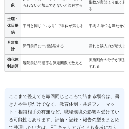
指数が実態より低く見
象
ろわないと加点できないと誤解する
る
土曜・
休日提
平日と同じ “つもり” で単位が落ちる
平均 3 単位を満たせな
供
月次集
締日前日に一括処理する
漏れと誤入力が増える
計
強化体
実施割合の分子が実態
退院前訪問指導を算定回数で数える
制加算
ずれる
ここまで整えても毎回同じところで詰まる場合は、書
き方や手順だけでなく、教育体制・共通フォーマッ
ト・相談相手の有無など、職場環境の影響を受けてい
る可能性もあります。評価・記録・報告の型をまとめ
て整理したい方は、PT キャリアガイドも参考になり