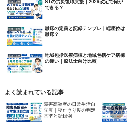
STの労災復職支援｜2026改定で何が
制度・実務
できる？
離床の定義と記録テンプレ｜端座位は
制度・実務
離床？
地域包括医療病棟と地域包括ケア病棟
制度・実務
の違い｜療法士向け比較
よく読まれている記事
障害高齢者の日常生活自
立度｜寝たきり度の判定
基準と記録例