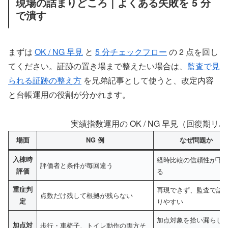
現場の詰まりどころ｜よくある失敗を 5 分
で潰す
まずは
OK / NG 早見
と
5 分チェックフロー
の 2 点を回し
てください。証跡の置き場まで整えたい場合は、
監査で見
られる証跡の整え方
を兄弟記事として使うと、改定内容
と台帳運用の役割が分かれます。
実績指数運用の OK / NG 早見（回復期リハ
場面
NG 例
なぜ問題か
入棟時
経時比較の信頼性が下
評価者と条件が毎回違う
評価
る
重症判
再現できず、監査で詰
点数だけ残して根拠が残らない
定
りやすい
加点対象を拾い漏らし
加点対
歩行・車椅子、トイレ動作の両方そ