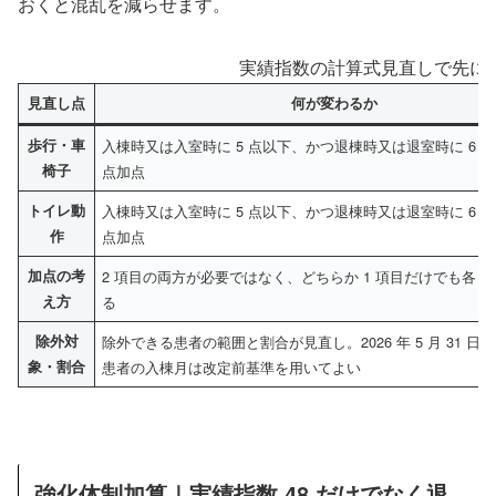
おくと混乱を減らせます。
実績指数の計算式見直しで先に押
見直し点
何が変わるか
歩行・車
入棟時又は入室時に 5 点以下、かつ退棟時又は退室時に 6 点
椅子
点加点
トイレ動
入棟時又は入室時に 5 点以下、かつ退棟時又は退室時に 6 点
作
点加点
加点の考
2 項目の両方が必要ではなく、どちらか 1 項目だけでも各 1
え方
る
除外対
除外できる患者の範囲と割合が見直し。2026 年 5 月 31 日
象・割合
患者の入棟月は改定前基準を用いてよい
強化体制加算｜実績指数 48 だけでなく退