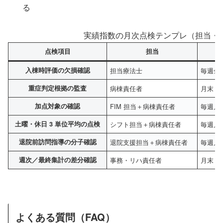
る
実績指数の月次点検テンプレ（担当・
点検項目
担当
入棟時評価の欠損確認
担当療法士
毎週金
重症判定根拠の監査
病棟責任者
月末 3
加点対象の確認
FIM 担当＋病棟責任者
毎週月
土曜・休日 3 単位平均の点検
シフト担当＋病棟責任者
毎週月
退院前訪問指導の分子確認
退院支援担当＋病棟責任者
毎週月
週次／最終集計の差分確認
事務・リハ責任者
月末 2
よくある質問（FAQ）