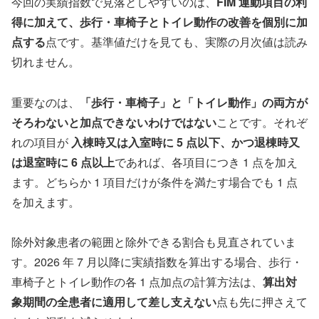
今回の実績指数で見落としやすいのは、
FIM 運動項目の利
得に加えて、歩行・車椅子とトイレ動作の改善を個別に加
点する
点です。基準値だけを見ても、実際の月次値は読み
切れません。
重要なのは、
「歩行・車椅子」と「トイレ動作」の両方が
そろわないと加点できないわけではない
ことです。それぞ
れの項目が
入棟時又は入室時に 5 点以下、かつ退棟時又
は退室時に 6 点以上
であれば、各項目につき 1 点を加え
ます。どちらか 1 項目だけが条件を満たす場合でも 1 点
を加えます。
除外対象患者の範囲と除外できる割合も見直されていま
す。2026 年 7 月以降に実績指数を算出する場合、歩行・
車椅子とトイレ動作の各 1 点加点の計算方法は、
算出対
象期間の全患者に適用して差し支えない
点も先に押さえて