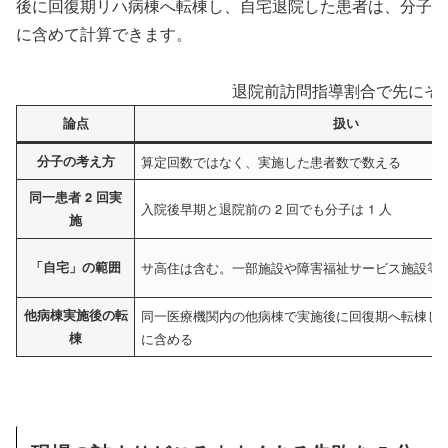
後に回復期リハ病棟へ転棟し、自宅退院した患者は、分子
に含めて計算できます。
退院前訪問指導割合で先にそ
論点
扱い
分子の考え方
算定回数ではなく、実施した患者数で数える
同一患者 2 回実
入院後早期と退院前の 2 回でも分子は 1 人
施
「自宅」の範囲
サ高住は含む。一部施設や障害福祉サービス施設等
他病棟実施後の転
同一医療機関内の他病棟で実施後に回復期へ転棟し
棟
に含める