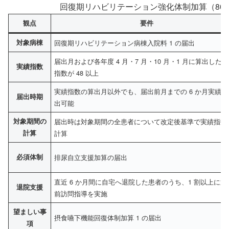
回復期リハビリテーション強化体制加算（80
観点
要件
対象病棟
回復期リハビリテーション病棟入院料 1 の届出
届出月および各年度 4 月・7 月・10 月・1 月に算出した
実績指数
指数が 48 以上
実績指数の算出月以外でも、届出前月までの 6 か月実績で
届出時期
出可能
対象期間の
届出時は対象期間の全患者について改定後基準で実績指数
計算
計算
必須体制
排尿自立支援加算の届出
直近 6 か月間に自宅へ退院した患者のうち、1 割以上に退
退院支援
前訪問指導を実施
望ましい事
摂食嚥下機能回復体制加算 1 の届出
項