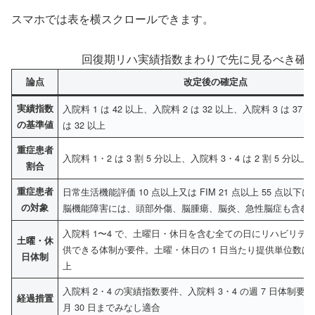
スマホでは表を横スクロールできます。
回復期リハ実績指数まわりで先に見るべき確定差
論点
改定後の確定点
実績指数
入院料 1 は 42 以上、入院料 2 は 32 以上、入院料 3 は 37
の基準値
は 32 以上
重症患者
入院料 1・2 は 3 割 5 分以上、入院料 3・4 は 2 割 5 分以上
割合
重症患者
日常生活機能評価 10 点以上又は FIM 21 点以上 55 点以
の対象
脳機能障害には、頭部外傷、脳腫瘍、脳炎、急性脳症も含む
入院料 1〜4 で、土曜日・休日を含む全ての日にリハビリテ
土曜・休
供できる体制が要件。土曜・休日の 1 日当たり提供単位数は平
日体制
上
入院料 2・4 の実績指数要件、入院料 3・4 の週 7 日体制要件は 
経過措置
月 30 日までみなし適合