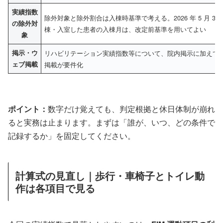
実績指数
除外対象と除外割合は入棟時基準で考える。2026 年 5 月 31
の除外対
棟・入室した患者の入棟月は、改定前基準を用いてよい
象
掲示・ウ
リハビリテーション実績指数等について、院内掲示に加えて
ェブ掲載
掲載が要件化
ポイント：
数字だけ覚えても、判定根拠と休日体制が崩れ
ると実務は止まります。まずは「誰が、いつ、どの条件で
記録するか」を固定してください。
計算式の見直し｜歩行・車椅子とトイレ動
作は各項目で見る