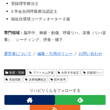
登録理学療法士
3 学会合同呼吸療法認定士
福祉住環境コーディネーター 2 級
専門領域：
脳卒中、褥瘡・創傷、呼吸リハ、栄養（リハ栄
養）、シーティング、摂食・嚥下
運営者について
／
編集・引用ポリシー
／
お問い合わせ
制度・実務
アウトカム評価
令和 8 年改定
回復期リハ
実績指数
診療報酬改定
除外基準
リハビリくんをフォローする