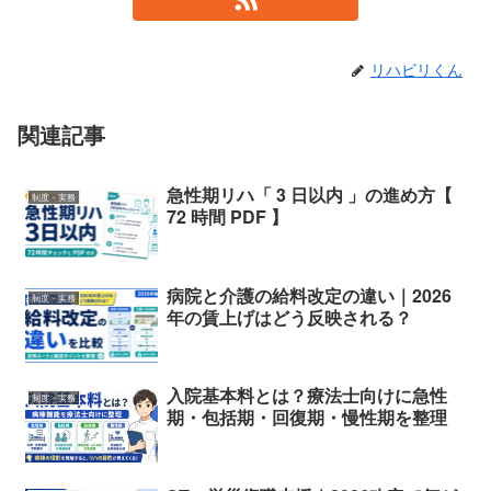
リハビリくん
関連記事
急性期リハ「 3 日以内 」の進め方【
制度・実務
72 時間 PDF 】
病院と介護の給料改定の違い｜2026
制度・実務
年の賃上げはどう反映される？
入院基本料とは？療法士向けに急性
制度・実務
期・包括期・回復期・慢性期を整理