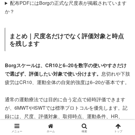
配布PDFにはBorgの正式な尺度表が掲載されています
か？
まとめ｜尺度名だけでなく評価対象と時点
を残します
Borgスケールは、CR10と6–20を数字の使いやすさだけ
で選ばず、評価したい対象で使い分けます。
息切れや下肢
疲労はCR10、運動全体の自覚的強度は6–20が基本です。
通常の運動療法では目的に合う定点で経時評価できます
が、6MWTやISWTでは標準プロトコルを優先します。記
録には、尺度、評価対象、取得時点、運動条件、HR、
SpO₂、症状を残し、Borg単独ではなく全体の反応から次
メニュー
ホーム
検索
トップ
回負荷を調整してください。