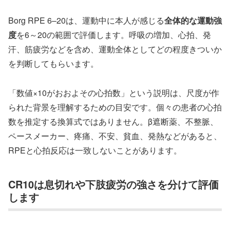
Borg RPE 6–20は、運動中に本人が感じる
全体的な運動強
度
を6～20の範囲で評価します。呼吸の増加、心拍、発
汗、筋疲労などを含め、運動全体としてどの程度きついか
を判断してもらいます。
「数値×10がおおよその心拍数」という説明は、尺度が作
られた背景を理解するための目安です。個々の患者の心拍
数を推定する換算式ではありません。β遮断薬、不整脈、
ペースメーカー、疼痛、不安、貧血、発熱などがあると、
RPEと心拍反応は一致しないことがあります。
CR10は息切れや下肢疲労の強さを分けて評価
します