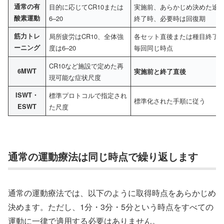
通常の有
目的に応じてCR10または
実施前、あらかじめ決めた途
酸素運動
6–20
終了時、必要時は回復期
筋力トレ
局所疲労はCR10、全体強
各セット直後または種目終了
ーニング
度は6–20
毎回同じ時点
CR10など施設で定めた再
6MWT
実施前と終了直後
現可能な症状尺度
ISWT・
標準プロトコルで指定され
標準化された手順に従う
ESWT
た尺度
通常の運動療法は同じ時点で繰り返します
通常の運動療法では、以下のように取得時点をあらかじめ
決めます。ただし、1分・3分・5分という時点をすべての
運動に一律で適用する必要はありません。