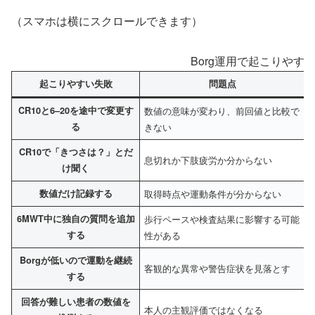
（スマホは横にスクロールできます）
Borg運用で起こりやす
起こりやすい失敗
問題点
CR10と6–20を途中で変更す
数値の意味が変わり、前回値と比較で
る
きない
CR10で「きつさは？」とだ
息切れか下肢疲労か分からない
け聞く
数値だけ記録する
取得時点や運動条件が分からない
6MWT中に独自の質問を追加
歩行ペースや検査結果に影響する可能
する
性がある
Borgが低いので運動を継続
客観的な異常や警告症状を見落とす
する
回答が難しい患者の数値を
本人の主観評価ではなくなる