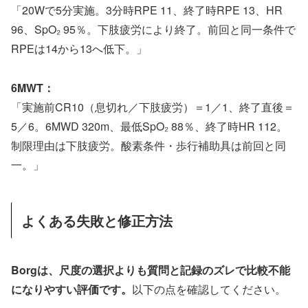
「20Wで5分実施。3分時RPE 11、終了時RPE 13、HR
96、SpO₂ 95％。下肢疲労により終了。前回と同一条件で
RPEは14から13へ低下。」
6MWT：
「実施前CR10（息切れ／下肢疲労）＝1／1、終了直後＝
5／6。6MWD 320m、最低SpO₂ 88％、終了時HR 112。
制限理由は下肢疲労。酸素条件・歩行補助具は前回と同
一。」
よくある失敗と修正方法
Borgは、尺度の選択よりも質問と記録のズレで比較不能
になりやすい評価です。
以下の点を確認してください。