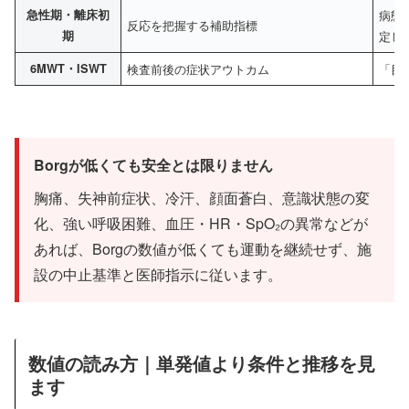
急性期・離床初
病態
反応を把握する補助指標
期
定し
6MWT・ISWT
検査前後の症状アウトカム
「目
Borgが低くても安全とは限りません
胸痛、失神前症状、冷汗、顔面蒼白、意識状態の変
化、強い呼吸困難、血圧・HR・SpO₂の異常などが
あれば、Borgの数値が低くても運動を継続せず、施
設の中止基準と医師指示に従います。
数値の読み方｜単発値より条件と推移を見
ます