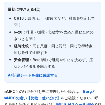
最初に押さえる4点
CR10：
息切れ、下肢疲労など、対象を指定して
聞く
6–20：
呼吸・循環・筋疲労を含めた運動全体の
きつさを聞く
経時比較：
同じ尺度・同じ質問・同じ取得時点・
同じ条件で比較する
安全管理：
Borg単独で継続や中止を決めず、症
状とバイタルを統合する
A4記録シートを先に確認する
mMRCとの役割分担を先に整理したい場合は、
Borgと
mMRCの違い【比較・使い分け】
をご確認ください。呼
吸困難を評価する尺度全体は、
呼吸困難スケール総論
で整