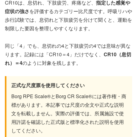
CR10は、息切れ、下肢疲労、疼痛など、
指定した感覚や
症状の強さ
を評価するカテゴリー比尺度です。呼吸リハや
歩行試験では、息切れと下肢疲労を分けて聞くと、運動を
制限した要因を整理しやすくなります。
同じ「4」でも、息切れの4と下肢疲労の4では意味が異な
ります。記録には「CR10＝4」だけでなく、
CR10（息切
れ）＝4
のように対象を残します。
正式な尺度票を使用してください
Borg RPE Scale®とBorg CR Scale®には著作権・商
標があります。本記事では尺度の全文や正式な説明
文を転載しません。実際の評価では、所属施設で使
用許諾を確認した正式版と標準化された説明を使用
してください。