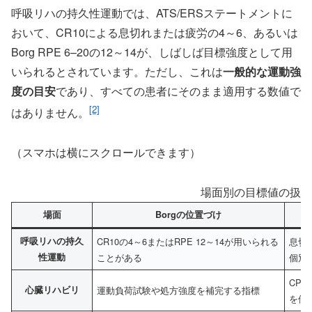
呼吸リハの持久性運動では、ATS/ERSステートメントに
おいて、CR10による息切れまたは疲労の4～6、あるいは
Borg RPE 6–20の12～14が、しばしば目標強度として用
いられるとされています。ただし、これは
一般的な運動強
度の目安
であり、すべての患者にそのまま適用する数値で
[2]
はありません。
（スマホは横にスクロールできます）
場面別の目標値の扱い
場面
Borgの位置づけ
呼吸リハの持久
CR10の4～6またはRPE 12～14が用いられる
息切
性運動
ことがある
個別
CP
心臓リハビリ
運動負荷試験や処方強度を補完する指標
を優