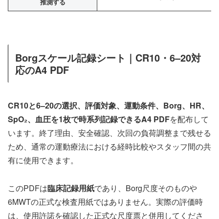
推測する
Borgスケール記録シート｜CR10・6–20対
応のA4 PDF
CR10と6–20の選択、評価対象、運動条件、Borg、HR、
SpO₂、血圧を1枚で時系列記録できるA4 PDF
を配布して
います。終了理由、安全確認、次回の負荷調整まで残せる
ため、通常の運動療法における経時比較やスタッフ間の共
有に使用できます。
このPDFは
臨床記録用紙
であり、Borg尺度そのものや
6MWTの正式な検査用紙ではありません。実際の評価時
は、使用許諾を確認した正式な尺度票と併用してくださ