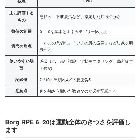
観点
CR10
主に評価する
息切れ、下肢疲労など、指定した症状の強さ
もの
数値の範囲
0～10を基本とするカテゴリー比尺度
「いまの息切れ」「いまの脚の疲労」など対象を明
質問の焦点
示する
使いやすい場
呼吸リハ、歩行試験、症状モニタリング、局所疲労
面
の確認
記録例
CR10：息切れ4／下肢疲労5
R
注意点
何の強さを聞いた数値なのか必ず記載する
Borg RPE 6–20は運動全体のきつさを評価し
ます