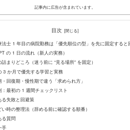
記事内に広告が含まれています。
目次
療法士 1 年目の病院勤務は「優先順位の型」を先に固定すると
PT の 1 日の流れ（新人の実務）
の詰まりどころ（迷う前に “見る場所” を固定）
の 3 か月で優先する学習と実務
期・回復期・慢性期で違う「求められ方」
別：最初の 1 週間チェックリスト
ある失敗と回避策
どい時の整理法（辞める前に確認する順番）
ある質問
一手