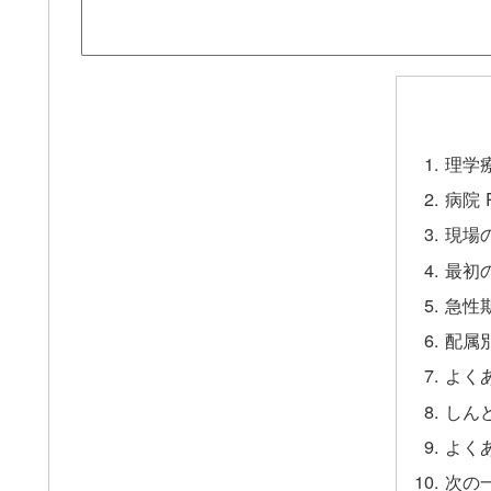
理学
病院 
現場
最初
急性
配属
よく
しん
よく
次の