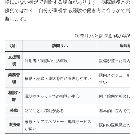
隣にいない状況で判断する場面があります。病院勤務との
優劣ではなく、自分が重視する経験や働き方に合うかで判
断します。
訪問リハと病院勤務の実務
項目
訪問リハ
病院勤
支援環
利用者の実際の生活環境
設備が整った院内環
境
業務管
院内スケジュールで
移動・記録・連絡を自己管理しやすい
理
すい
相談距
電話やチャットでの相談が中心
同じ院内で相談しや
離
移動
訪問ごとに移動がある
基本的に院内で完結
家族・ケアマネジャー・地域サービス
連携先
院内の医療職との連
が多い