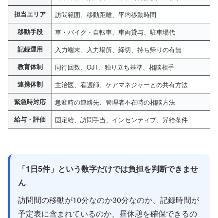
担当エリア
訪問範囲、移動距離、平均移動時間
移動手段
車・バイク・自転車、車両貸与、駐車場代
記録運用
入力端末、入力場所、締切、持ち帰りの有無
教育体制
同行回数、OJT、独り立ち基準、相談相手
連携体制
主治医、看護師、ケアマネジャーとの共有方法
緊急時対応
急変時の連絡先、管理者不在時の相談方法
給与・評価
固定給、訪問手当、インセンティブ、昇給条件
「1日5件」という数字だけでは負担を判断できませ
ん
訪問間の移動が10分なのか30分なのか、記録時間が
予定表に含まれているのか、昼休憩を確保できるの