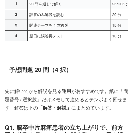
1
20 問を通しで解く
25〜35 分
2
誤答のみ解説を読む
20 分
3
関連テーマを 1 本復習
15 分
4
翌日に誤答再テスト
10 分
予想問題 20 問（4 択）
先に解いてから解説を見る運用がおすすめです。紙に「問
題番号 / 選択肢」だけメモして進めるとテンポよく回せま
す。解答は下の
「解答・解説」
にまとめています。
Q1. 脳卒中片麻痺患者の立ち上がりで、前方