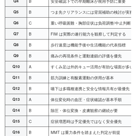
Q4
B
安全確認下での早期離床が廃用予防に重要
Q5
B
つま先クリアランスには背屈補助の検討が実務
Q6
C
重い呼吸困難・胸部症状は負荷調整/中止判断に
Q7
B
FIM は実際の遂行能力を観察して判定する
Q8
B
歩行速度は機能予後や生活機能の代表指標
Q9
B
痛みの再現条件と運動連鎖の評価を優先
Q10
A
すくみ足は外的キュー活用が有効な場面が多い
Q11
B
筋力訓練と有酸素運動の併用が基本
Q12
B
嚥下は多職種連携と安全な情報共有が最優先
Q13
A
体位変化時の血圧・症状確認が基本手順
Q14
B
除圧・体位変換・皮膚観察の継続が要
Q15
C
症状増悪時は予定優先ではなく安全優先
Q16
B
MMT は重力条件を踏まえた判定が前提