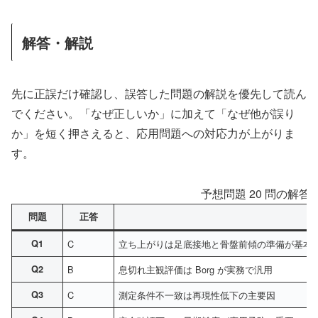
解答・解説
先に正誤だけ確認し、誤答した問題の解説を優先して読ん
でください。「なぜ正しいか」に加えて「なぜ他が誤り
か」を短く押さえると、応用問題への対応力が上がりま
す。
予想問題 20 問の解答
問題
正答
要
Q1
C
立ち上がりは足底接地と骨盤前傾の準備が基本
Q2
B
息切れ主観評価は Borg が実務で汎用
Q3
C
測定条件不一致は再現性低下の主要因