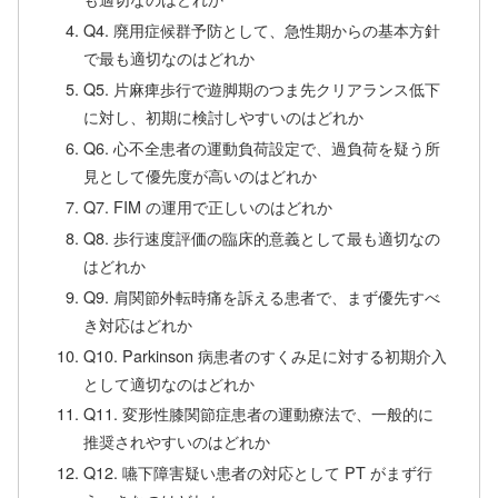
Q4. 廃用症候群予防として、急性期からの基本方針
で最も適切なのはどれか
Q5. 片麻痺歩行で遊脚期のつま先クリアランス低下
に対し、初期に検討しやすいのはどれか
Q6. 心不全患者の運動負荷設定で、過負荷を疑う所
見として優先度が高いのはどれか
Q7. FIM の運用で正しいのはどれか
Q8. 歩行速度評価の臨床的意義として最も適切なの
はどれか
Q9. 肩関節外転時痛を訴える患者で、まず優先すべ
き対応はどれか
Q10. Parkinson 病患者のすくみ足に対する初期介入
として適切なのはどれか
Q11. 変形性膝関節症患者の運動療法で、一般的に
推奨されやすいのはどれか
Q12. 嚥下障害疑い患者の対応として PT がまず行