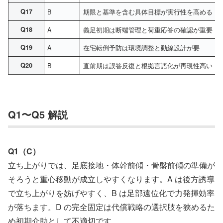
Q17
B
期限と基準を含む具体目標が実行性を高める
Q18
A
義足初期は断端管理と荷重応答の確認が重要
Q19
A
在宅転倒予防は環境調整と動線設計が要
Q20
B
直前期は誤答反復と根拠言語化が再現性高い
Q1〜Q5 解説
Q1（C）
立ち上がりでは、足底接地・体幹前傾・骨盤前傾の準備が
そろうと重心移動が成立しやすくなります。A は後方誘導
で立ち上がりを妨げやすく、B は足部遠位化で力発揮効率
が落ちます。D の完全固定は代償戦略の選択肢を狭めるた
め初期介助として不適切です。