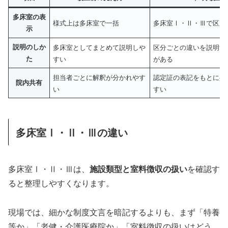
多床室の表
様式上は多床室で一括
多床室Ⅰ・Ⅱ・Ⅲで区別
示
説明のしか
多床室としてまとめて説明しや
区分ごとの違いを説明す
た
すい
がある
担当者ごとに解釈が分かれやす
認定証の表記をもとに共
院内共有
い
すい
多床室Ⅰ・Ⅱ・Ⅲの違い
多床室Ⅰ・Ⅱ・Ⅲは、
施設類型と室料徴収の扱い
を確認す
ると整理しやすくなります。
現場では、細かな制度文言を暗記するよりも、まず「特養
等か」「老健・介護医療院か」「室料徴収の扱いはどう