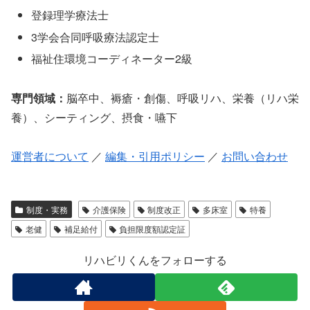
登録理学療法士
3学会合同呼吸療法認定士
福祉住環境コーディネーター2級
専門領域：
脳卒中、褥瘡・創傷、呼吸リハ、栄養（リハ栄
養）、シーティング、摂食・嚥下
運営者について
／
編集・引用ポリシー
／
お問い合わせ
制度・実務
介護保険
制度改正
多床室
特養
老健
補足給付
負担限度額認定証
リハビリくんをフォローする