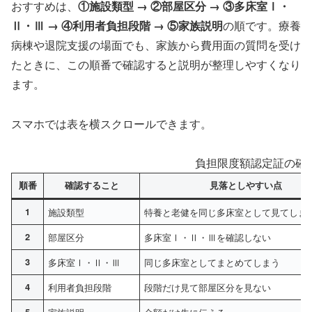
おすすめは、
①施設類型 → ②部屋区分 → ③多床室Ⅰ・
Ⅱ・Ⅲ → ④利用者負担段階 → ⑤家族説明
の順です。療養
病棟や退院支援の場面でも、家族から費用面の質問を受け
たときに、この順番で確認すると説明が整理しやすくなり
ます。
スマホでは表を横スクロールできます。
負担限度額認定証の確
順番
確認すること
見落としやすい点
1
施設類型
特養と老健を同じ多床室として見てしま
2
部屋区分
多床室Ⅰ・Ⅱ・Ⅲを確認しない
3
多床室Ⅰ・Ⅱ・Ⅲ
同じ多床室としてまとめてしまう
4
利用者負担段階
段階だけ見て部屋区分を見ない