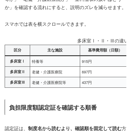
か」を確認する流れにすると、説明のズレを減らせます。
スマホでは表を横スクロールできます。
多床室Ⅰ・Ⅱ・Ⅲの違い
区分
主な施設
基準費用額（日額）
多床室Ⅰ
特養等
915円
多床室Ⅱ
老健・介護医療院
697円
多床室Ⅲ
老健・介護医療院等
437円
負担限度額認定証を確認する順番
認定証は、
制度名から読むより、確認順を固定して読む
方