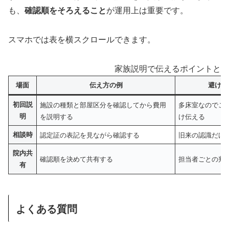
も、
確認順をそろえること
が運用上は重要です。
スマホでは表を横スクロールできます。
家族説明で伝えるポイントと避
場面
伝え方の例
避けた
初回説
施設の種類と部屋区分を確認してから費用
多床室なのでこ
明
を説明する
け伝える
相談時
認定証の表記を見ながら確認する
旧来の認識だけ
院内共
確認順を決めて共有する
担当者ごとの判
有
よくある質問