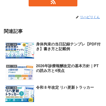
リハビリくん
関連記事
身体拘束の当日記録テンプレ【PDF付
制度・実務
き】書き方と記載例
2026年診療報酬改定の基本方針｜PT
制度・実務
の読み方と4視点
令和 8 年改定 リハ更新トラッカー
制度・実務