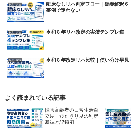
離床なしリハ判定フロー｜疑義解釈 6
制度・実務
事例で迷わない
令和 8 年リハ改定の実装テンプレ集
制度・実務
令和 8 年改定リハ比較｜使い分け早見
制度・実務
よく読まれている記事
障害高齢者の日常生活自
立度｜寝たきり度の判定
基準と記録例