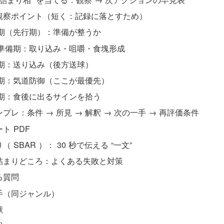
観察ポイント（短く：記録に落とすため）
期（先行期）：準備が整うか
準備期：取り込み・咀嚼・食塊形成
期：送り込み（後方送球）
期：気道防御（ここが最優先）
期：食後に出るサインを拾う
プレ：条件 → 所見 → 解釈 → 次の一手 → 再評価条件
ト PDF
（ SBAR ）： 30 秒で伝える “一文”
詰まりどころ：よくある失敗と対策
る質問
手（同ジャンル）
献