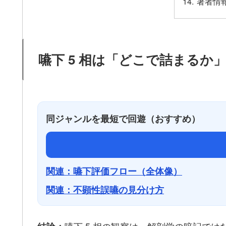
著者情
嚥下 5 相は「どこで詰まる
同ジャンルを最短で回遊（おすすめ）
関連：嚥下評価フロー（全体像）
関連：不顕性誤嚥の見分け方