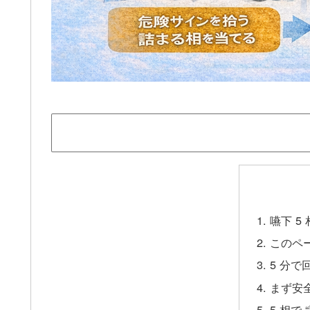
嚥下 
このペー
5 分で
まず安
5 相で