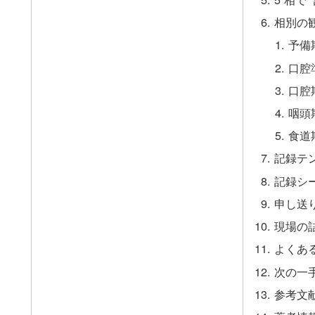
相別の
予備
口腔
口腔
咽頭
食道
記録テン
記録シー
申し送り
現場の
よくあ
次の一
参考文