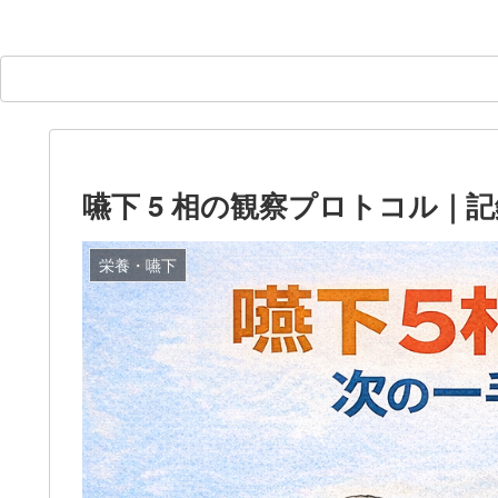
嚥下 5 相の観察プロトコル｜
栄養・嚥下