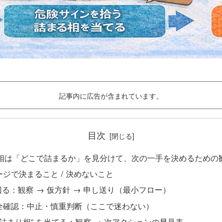
記事内に広告が含まれています。
目次
5 相は「どこで詰まるか」を見分けて、次の一手を決めるための
ジで決まること / 決めないこと
回る：観察 → 仮方針 → 申し送り（最小フロー）
全確認：中止・慎重判断（ここで迷わない）
 “詰まり相” を当てる：観察 → 次アクションの早見表