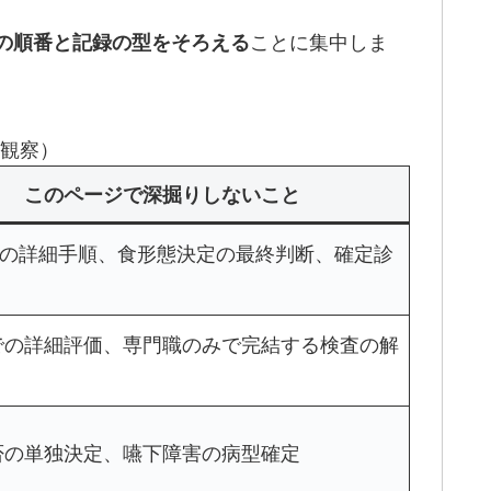
ことに集中しま
の順番と記録の型をそろえる
ド観察）
このページで深掘りしないこと
 VF の詳細手順、食形態決定の最終判断、確定診
での詳細評価、専門職のみで完結する検査の解
否の単独決定、嚥下障害の病型確定