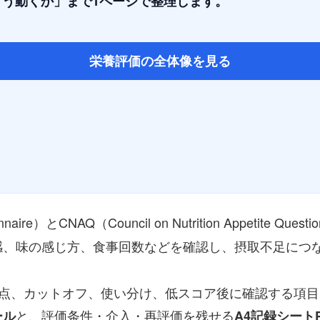
う動くか」まで1ページで整理します。
栄養評価の全体像を見る
tionnaire）とCNAQ（Council on Nutrition Appetite Ques
感、味の感じ方、食事回数などを確認し、摂取不足につ
、採点、カットオフ、使い分け、低スコア後に確認する項
と、評価条件・介入・再評価を残せる
ール
A4記録シートP