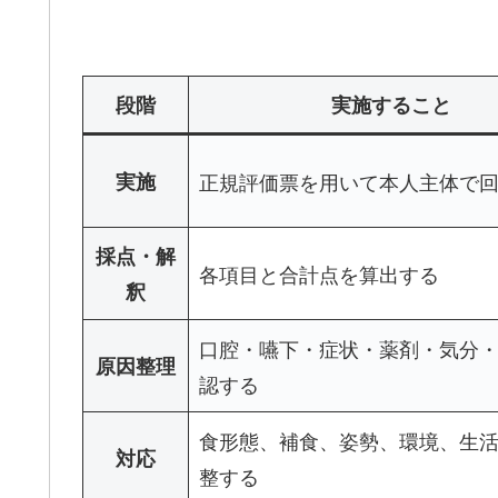
段階
実施すること
実施
正規評価票を用いて本人主体で
採点・解
各項目と合計点を算出する
釈
口腔・嚥下・症状・薬剤・気分
原因整理
認する
食形態、補食、姿勢、環境、生
対応
整する