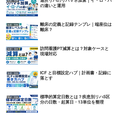
通所リハのリハマネ加算｜イ・ロ・ハ
制度・実務
の違いと運用
離床の定義と記録テンプレ｜端座位は
制度・実務
離床？
訪問看護PT減算とは？対象ケースと
制度・実務
現場対応
ICF と目標設定ハブ｜計画書・記録に
制度・実務
落とす
標準的算定日数とは？疾患別リハ5区
制度・実務
分の日数・起算日・13単位を整理