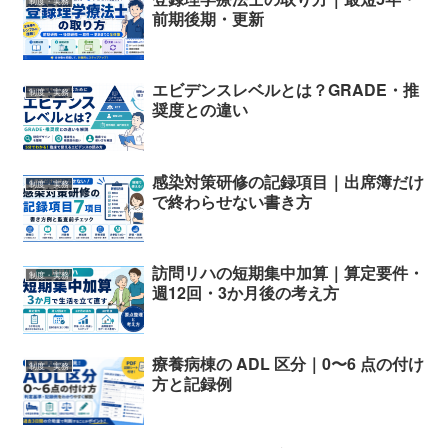
制度・実務
前期後期・更新
エビデンスレベルとは？GRADE・推
制度・実務
奨度との違い
感染対策研修の記録項目｜出席簿だけ
制度・実務
で終わらせない書き方
訪問リハの短期集中加算｜算定要件・
制度・実務
週12回・3か月後の考え方
療養病棟の ADL 区分｜0〜6 点の付け
制度・実務
方と記録例