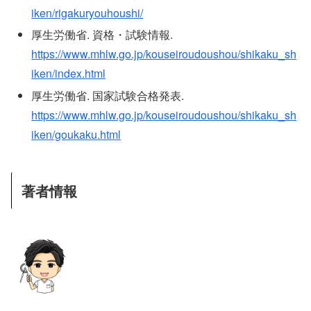
iken/rigakuryouhoushi/
厚生労働省. 資格・試験情報.
https://www.mhlw.go.jp/kouseiroudoushou/shikaku_sh
iken/index.html
厚生労働省. 国家試験合格発表.
https://www.mhlw.go.jp/kouseiroudoushou/shikaku_sh
iken/goukaku.html
著者情報