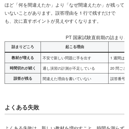
ほど「何を間違えたか」より「なぜ間違えたか」が残って
いないことがあります。誤答理由を 1 行で残すだけで
も、次に直すポイントが見えやすくなります。
PT 国家試験直前期の詰まり
詰まりどころ
起こる理由
教材が増える
不安で新しい問題に手を出す
1 週間は
時間切れが続く
通し演習の計測が不足している
20 問ご
誤答が残る
間違えた理由を書いていない
誤答番号
よくある失敗
よくある失敗は、新しい教材を増やすこと、時間を測らず