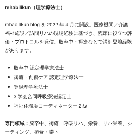
rehabilikun（理学療法士）
rehabilikun blog を 2022 年 4 月に開設。医療機関／介護
福祉施設／訪問リハの現場経験に基づき、臨床に役立つ評
価・プロトコルを発信。脳卒中・褥瘡などで講師登壇経験
があります。
脳卒中 認定理学療法士
褥瘡・創傷ケア 認定理学療法士
登録理学療法士
3 学会合同呼吸療法認定士
福祉住環境コーディネーター 2 級
専門領域：
脳卒中、褥瘡、呼吸リハ、栄養、リハ栄養、シ
ーティング、摂食・嚥下