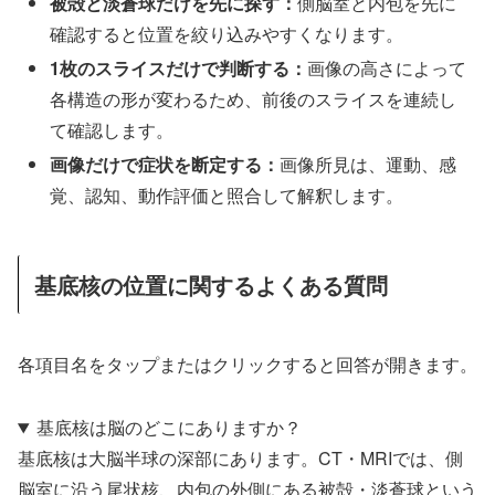
被殻と淡蒼球だけを先に探す：
側脳室と内包を先に
確認すると位置を絞り込みやすくなります。
1枚のスライスだけで判断する：
画像の高さによって
各構造の形が変わるため、前後のスライスを連続し
て確認します。
画像だけで症状を断定する：
画像所見は、運動、感
覚、認知、動作評価と照合して解釈します。
基底核の位置に関するよくある質問
各項目名をタップまたはクリックすると回答が開きます。
基底核は脳のどこにありますか？
基底核は大脳半球の深部にあります。CT・MRIでは、側
脳室に沿う尾状核、内包の外側にある被殻・淡蒼球という