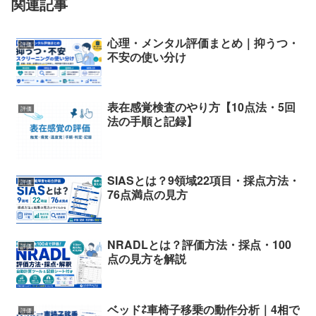
関連記事
心理・メンタル評価まとめ｜抑うつ・
評価
不安の使い分け
表在感覚検査のやり方【10点法・5回
評価
法の手順と記録】
SIASとは？9領域22項目・採点方法・
評価
76点満点の見方
NRADLとは？評価方法・採点・100
評価
点の見方を解説
ベッド⇄車椅子移乗の動作分析｜4相で
評価