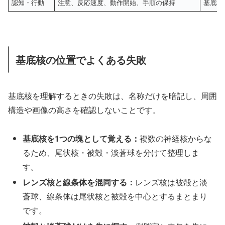
認知・行動
注意、反応速度、動作開始、手順の保持
基底核
基底核の位置でよくある失敗
基底核を理解するときの失敗は、名称だけを暗記し、周囲
構造や画像の高さを確認しないことです。
基底核を1つの塊として覚える：
複数の神経核からな
るため、尾状核・被殻・淡蒼球を分けて整理しま
す。
レンズ核と線条体を混同する：
レンズ核は被殻と淡
蒼球、線条体は尾状核と被殻を中心とするまとまり
です。