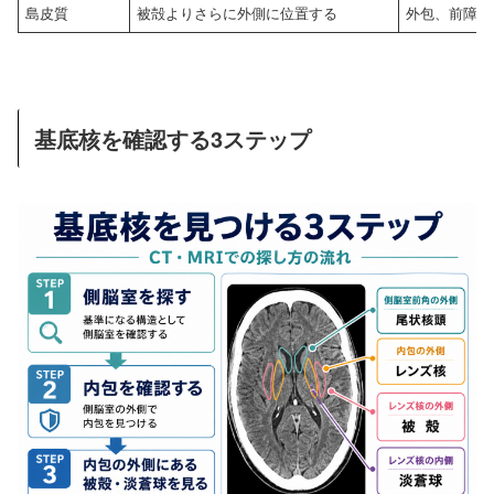
島皮質
被殻よりさらに外側に位置する
外包、前障、
基底核を確認する3ステップ