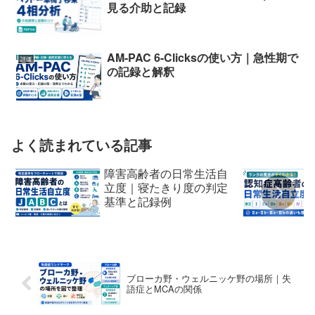
見る介助と記録
AM-PAC 6-Clicksの使い方｜急性期で
評価
の記録と解釈
よく読まれている記事
障害高齢者の日常生活自
立度｜寝たきり度の判定
基準と記録例
ブローカ野・ウェルニッケ野の場所｜失
語症とMCAの関係