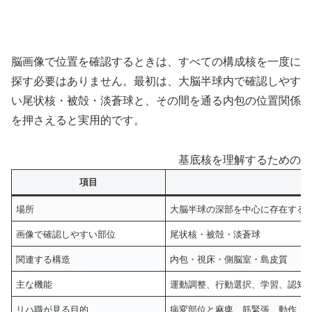
脳画像で位置を確認するときは、すべての構成核を一度に
探す必要はありません。最初は、大脳半球内で確認しやす
い尾状核・被殻・淡蒼球と、その間を通る内包の位置関係
を押さえると実用的です。
基底核を理解するための基
項目
場所
大脳半球の深部を中心に存在する
画像で確認しやすい部位
尾状核・被殻・淡蒼球
関連する構造
内包・視床・側脳室・島皮質
主な機能
運動調整、行動選択、学習、認知
リハ職が見る目的
病変部位と麻痺、筋緊張、動作、