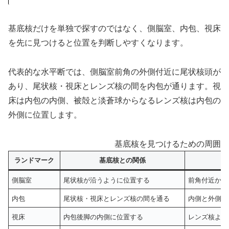
基底核だけを単独で探すのではなく、側脳室、内包、視床
を先に見つけると位置を判断しやすくなります。
代表的な水平断では、側脳室前角の外側付近に尾状核頭が
あり、尾状核・視床とレンズ核の間を内包が通ります。視
床は内包の内側、被殻と淡蒼球からなるレンズ核は内包の
外側に位置します。
基底核を見つけるための周囲ラ
ランドマーク
基底核との関係
側脳室
尾状核が沿うように位置する
前角付近から
内包
尾状核・視床とレンズ核の間を通る
内側と外側を
視床
内包後脚の内側に位置する
レンズ核より