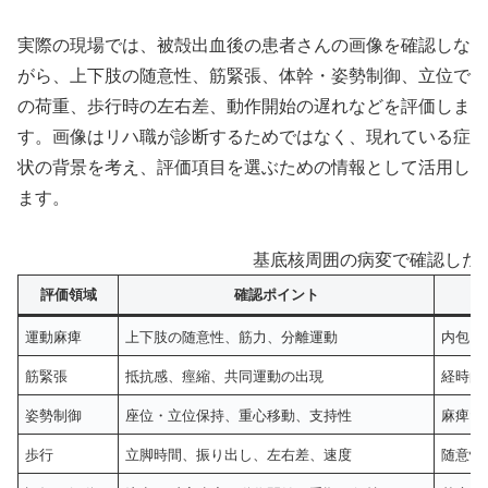
実際の現場では、被殻出血後の患者さんの画像を確認しな
がら、上下肢の随意性、筋緊張、体幹・姿勢制御、立位で
の荷重、歩行時の左右差、動作開始の遅れなどを評価しま
す。画像はリハ職が診断するためではなく、現れている症
状の背景を考え、評価項目を選ぶための情報として活用し
ます。
基底核周囲の病変で確認した
評価領域
確認ポイント
運動麻痺
上下肢の随意性、筋力、分離運動
内包を
筋緊張
抵抗感、痙縮、共同運動の出現
経時的
姿勢制御
座位・立位保持、重心移動、支持性
麻痺だ
歩行
立脚時間、振り出し、左右差、速度
随意性