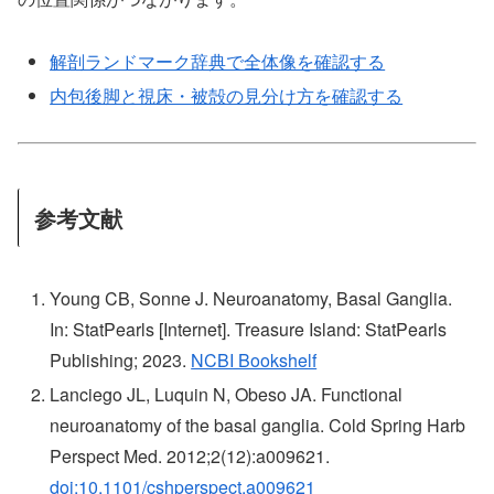
解剖ランドマーク辞典で全体像を確認する
内包後脚と視床・被殻の見分け方を確認する
参考文献
Young CB, Sonne J. Neuroanatomy, Basal Ganglia.
In: StatPearls [Internet]. Treasure Island: StatPearls
Publishing; 2023.
NCBI Bookshelf
Lanciego JL, Luquin N, Obeso JA. Functional
neuroanatomy of the basal ganglia. Cold Spring Harb
Perspect Med. 2012;2(12):a009621.
doi:10.1101/cshperspect.a009621