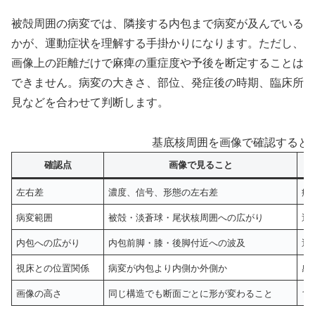
被殻周囲の病変では、隣接する内包まで病変が及んでいる
かが、運動症状を理解する手掛かりになります。ただし、
画像上の距離だけで麻痺の重症度や予後を断定することは
できません。病変の大きさ、部位、発症後の時期、臨床所
見などを合わせて判断します。
基底核周囲を画像で確認すると
確認点
画像で見ること
左右差
濃度、信号、形態の左右差
病
病変範囲
被殻・淡蒼球・尾状核周囲への広がり
運
内包への広がり
内包前脚・膝・後脚付近への波及
運
視床との位置関係
病変が内包より内側か外側か
感
画像の高さ
同じ構造でも断面ごとに形が変わること
1