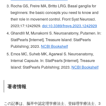
Rocha GS, Freire MA, Britto LRG. Basal ganglia for
beginners: the basic concepts you need to know and
their role in movement control. Front Syst Neurosci.
2023;17:1242929.
doi:10.3389/fnsys.2023.1242929
Ghandili M, Munakomi S. Neuroanatomy, Putamen. In:
StatPearls [Internet]. Treasure Island: StatPearls
Publishing; 2023.
NCBI Bookshelf
Emos MC, Suheb MK, Agarwal S. Neuroanatomy,
Internal Capsule. In: StatPearls [Internet]. Treasure
Island: StatPearls Publishing; 2023.
NCBI Bookshelf
著者情報
この記事は、脳卒中認定理学療法士、登録理学療法士、3