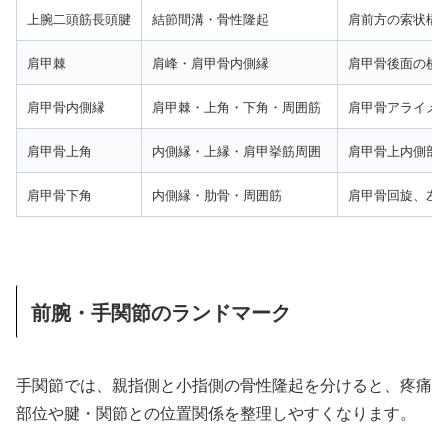
上腕二頭筋長頭腱
結節間溝・骨性隆起
肩前方の索状構
肩甲棘
肩峰・肩甲骨内側縁
肩甲骨後面の横
肩甲骨内側縁
肩甲棘・上角・下角・周囲筋
肩甲骨アライメ
肩甲骨上角
内側縁・上縁・肩甲挙筋周囲
肩甲骨上内側部
肩甲骨下角
内側縁・肋骨・周囲筋
肩甲骨回旋、左
前腕・手関節のランドマーク
手関節では、親指側と小指側の骨性隆起を分けると、疼痛
部位や腱・関節との位置関係を整理しやすくなります。