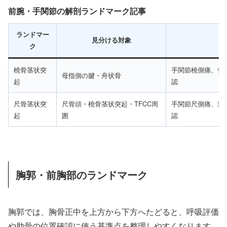
前腕・手関節の解剖ランドマーク記事
ランドマー
見分ける対象
ク
橈骨茎状突
手関節橈側痛、骨
母指側の腱・舟状骨
起
認
尺骨茎状突
尺骨頭・橈骨茎状突起・TFCC周
手関節尺側痛、遠
起
囲
認
胸郭・前胸部のランドマーク
胸郭では、胸骨正中を上方から下方へたどると、呼吸評価
や肋骨の位置確認に使う基準点を整理しやすくなります。