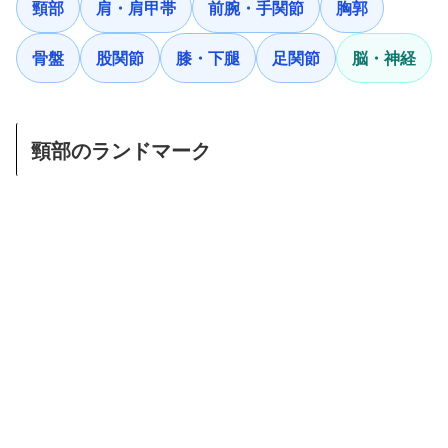
頸部
肩・肩甲帯
前腕・手関節
胸郭
骨盤
股関節
膝・下腿
足関節
脳・神経
頸部のランドマーク