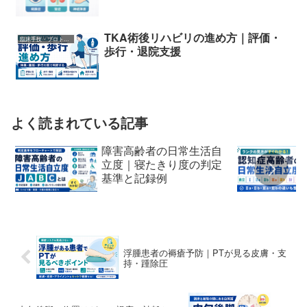
TKA術後リハビリの進め方｜評価・
臨床手技・プロトコル
歩行・退院支援
よく読まれている記事
障害高齢者の日常生活自
立度｜寝たきり度の判定
基準と記録例
浮腫患者の褥瘡予防｜PTが見る皮膚・支
持・踵除圧