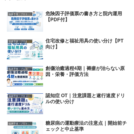
危険因子評価票の書き方と院内運用
臨床手技・プロトコル
【PDF付】
住宅改修と福祉用具の使い分け【PT
臨床手技・プロトコル
向け】
創傷治癒過程4期｜褥瘡が治らない原
臨床手技・プロトコル
因・栄養・評価方法
認知症 OT｜注意課題と遂行速度ドリ
臨床手技・プロトコル
ルの使い分け
糖尿病の運動療法の注意点｜開始前チ
臨床手技・プロトコル
ェックと中止基準