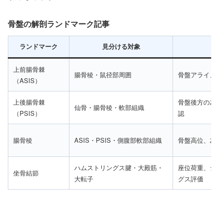
骨盤の解剖ランドマーク記事
ランドマーク
見分ける対象
上前腸骨棘
腸骨稜・鼠径部周囲
骨盤アライメ
（ASIS）
上後腸骨棘
骨盤後方の左
仙骨・腸骨稜・軟部組織
（PSIS）
認
腸骨稜
ASIS・PSIS・側腹部軟部組織
骨盤高位、左
ハムストリングス腱・大殿筋・
座位荷重、シ
坐骨結節
大転子
グス評価