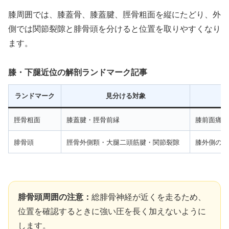
膝周囲では、膝蓋骨、膝蓋腱、脛骨粗面を縦にたどり、外
側では関節裂隙と腓骨頭を分けると位置を取りやすくなり
ます。
膝・下腿近位の解剖ランドマーク記事
ランドマーク
見分ける対象
脛骨粗面
膝蓋腱・脛骨前縁
膝前面痛、
腓骨頭
脛骨外側顆・大腿二頭筋腱・関節裂隙
膝外側の位
腓骨頭周囲の注意：
総腓骨神経が近くを走るため、
位置を確認するときに強い圧を長く加えないように
します。