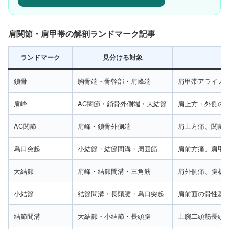
肩関節・肩甲帯の解剖ランドマーク記事
ランドマーク
見分ける対象
鎖骨
胸骨端・骨幹部・肩峰端
肩甲帯アライメ
肩峰
AC関節・鎖骨外側端・大結節
肩上方・外側の
AC関節
肩峰・鎖骨外側端
肩上方痛、関節
烏口突起
小結節・結節間溝・周囲筋
肩前方痛、肩甲
大結節
肩峰・結節間溝・三角筋
肩外側痛、腱板
小結節
結節間溝・長頭腱・烏口突起
肩前面の骨性基
結節間溝
大結節・小結節・長頭腱
上腕二頭筋長頭