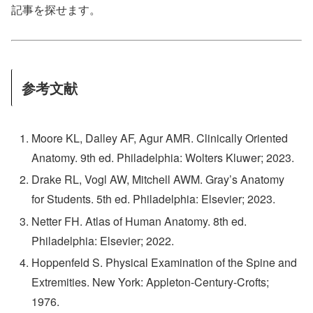
記事を探せます。
参考文献
Moore KL, Dalley AF, Agur AMR. Clinically Oriented
Anatomy. 9th ed. Philadelphia: Wolters Kluwer; 2023.
Drake RL, Vogl AW, Mitchell AWM. Gray’s Anatomy
for Students. 5th ed. Philadelphia: Elsevier; 2023.
Netter FH. Atlas of Human Anatomy. 8th ed.
Philadelphia: Elsevier; 2022.
Hoppenfeld S. Physical Examination of the Spine and
Extremities. New York: Appleton-Century-Crofts;
1976.