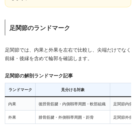
足関節のランドマーク
足関節では、内果と外果を左右で比較し、尖端だけでなく
前縁・後縁を含めて輪郭を確認します。
足関節の解剖ランドマーク記事
ランドマーク
見分ける対象
内果
後脛骨筋腱・内側靱帯周囲・軟部組織
足関節内側
外果
腓骨筋腱・外側靱帯周囲・距骨
足関節外側