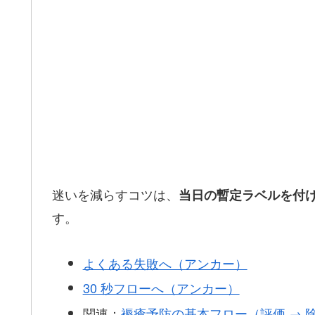
迷いを減らすコツは、
当日の暫定ラベルを付け
す。
よくある失敗へ（アンカー）
30 秒フローへ（アンカー）
関連：
褥瘡予防の基本フロー（評価 → 除