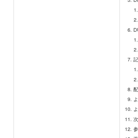
記
配
よ