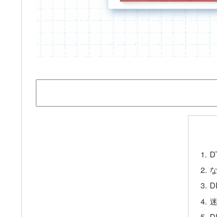
D
な
D
迷
D