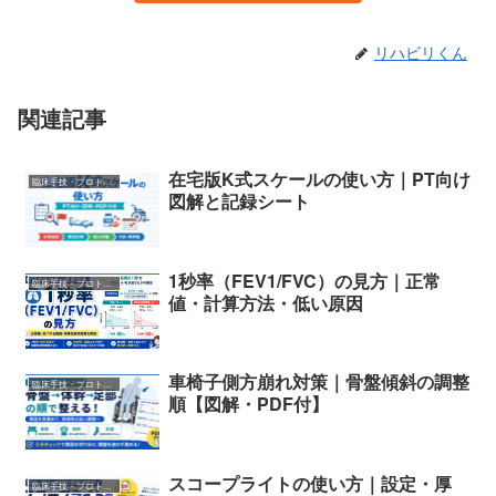
リハビリくん
関連記事
在宅版K式スケールの使い方｜PT向け
臨床手技・プロトコル
図解と記録シート
1秒率（FEV1/FVC）の見方｜正常
臨床手技・プロトコル
値・計算方法・低い原因
車椅子側方崩れ対策｜骨盤傾斜の調整
臨床手技・プロトコル
順【図解・PDF付】
スコープライトの使い方｜設定・厚
臨床手技・プロトコル