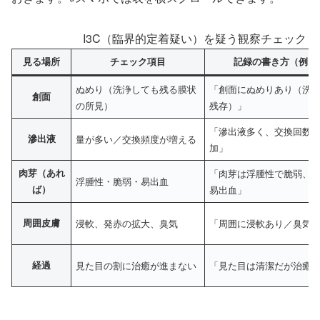
I3C（臨界的定着疑い）を疑う観察チェック
見る場所
チェック項目
記録の書き方（例）
ぬめり（洗浄しても残る膜状
「創面にぬめりあり（洗
創面
の所見）
残存）」
「滲出液多く、交換回数
滲出液
量が多い／交換頻度が増える
加」
肉芽（あれ
「肉芽は浮腫性で脆弱、
浮腫性・脆弱・易出血
ば）
易出血」
周囲皮膚
浸軟、発赤の拡大、臭気
「周囲に浸軟あり／臭気
経過
見た目の割に治癒が進まない
「見た目は清潔だが治癒