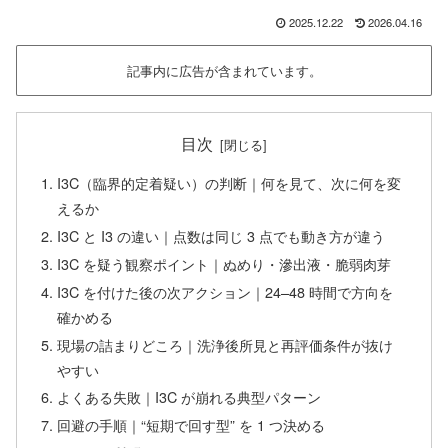
2025.12.22
2026.04.16
記事内に広告が含まれています。
目次
I3C（臨界的定着疑い）の判断｜何を見て、次に何を変
えるか
I3C と I3 の違い｜点数は同じ 3 点でも動き方が違う
I3C を疑う観察ポイント｜ぬめり・滲出液・脆弱肉芽
I3C を付けた後の次アクション｜24–48 時間で方向を
確かめる
現場の詰まりどころ｜洗浄後所見と再評価条件が抜け
やすい
よくある失敗｜I3C が崩れる典型パターン
回避の手順｜“短期で回す型” を 1 つ決める