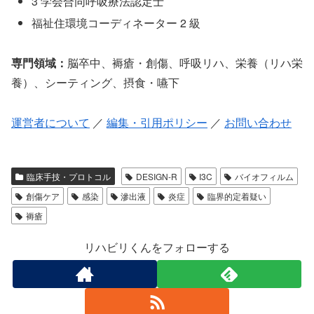
3 学会合同呼吸療法認定士
福祉住環境コーディネーター 2 級
専門領域：
脳卒中、褥瘡・創傷、呼吸リハ、栄養（リハ栄
養）、シーティング、摂食・嚥下
運営者について
／
編集・引用ポリシー
／
お問い合わせ
臨床手技・プロトコル
DESIGN-R
I3C
バイオフィルム
創傷ケア
感染
滲出液
炎症
臨界的定着疑い
褥瘡
リハビリくんをフォローする