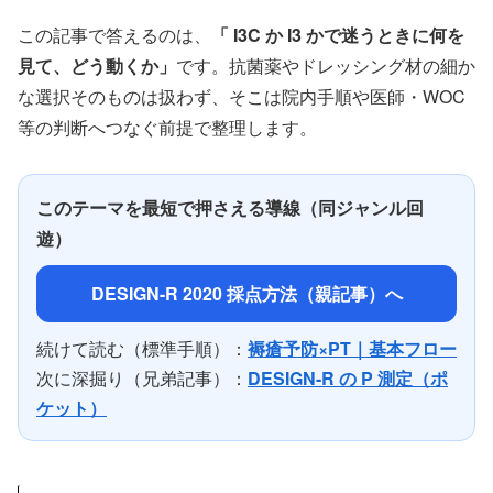
この記事で答えるのは、
「 I3C か I3 かで迷うときに何を
見て、どう動くか」
です。抗菌薬やドレッシング材の細か
な選択そのものは扱わず、そこは院内手順や医師・WOC
等の判断へつなぐ前提で整理します。
このテーマを最短で押さえる導線（同ジャンル回
遊）
DESIGN-R 2020 採点方法（親記事）へ
続けて読む（標準手順）：
褥瘡予防×PT｜基本フロー
次に深掘り（兄弟記事）：
DESIGN-R の P 測定（ポ
ケット）