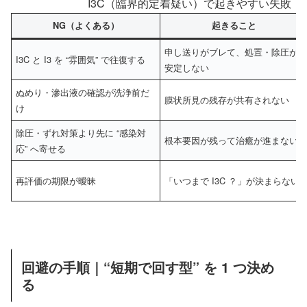
I3C（臨界的定着疑い）で起きやすい失敗（
NG（よくある）
起きること
申し送りがブレて、処置・除圧が
I3C と I3 を “雰囲気” で往復する
安定しない
ぬめり・滲出液の確認が洗浄前だ
膜状所見の残存が共有されない
け
除圧・ずれ対策より先に “感染対
根本要因が残って治癒が進まない
応” へ寄せる
再評価の期限が曖昧
「いつまで I3C ？」が決まらない
回避の手順｜“短期で回す型” を 1 つ決め
る