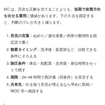
I3C は、完全な正解を当てることよりも、
短期で改善方向
を出せる運用
に価値があります。下の 5 点を固定する
と、判断のブレが大きく減ります。
所見の言葉
：ぬめり／滲出液量／肉芽の脆弱性を固
定語で書く
観察タイミング
：洗浄後・処置前など、比較できる
条件にそろえる
除圧条件
：体位・枕配置・支持面・座位時間をセッ
トで残す
期限
：24–48 時間で再評価（同条件）を宣言する
共有先
：I3 を疑う所見が増えるなら早めに医師／
WOC 等へ相談する