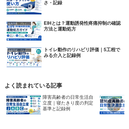
さ・記録
EIHとは？運動誘発性疼痛抑制の確認
臨床手技・プロトコル
方法と運動処方
トイレ動作のリハビリ評価｜5工程で
臨床手技・プロトコル
みる介入と記録例
よく読まれている記事
障害高齢者の日常生活自
立度｜寝たきり度の判定
基準と記録例