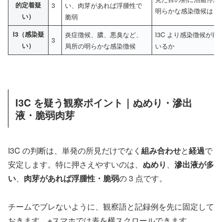
的定着疑
3
い、肉芽があれば浮腫性で
明らかな感染徴候はま
い）
脆弱
I3（感染疑
炎症徴候、膿、悪臭など、
I3C より感染徴候が
3
い）
局所の明らかな感染徴候
いるか
I3C を疑う観察ポイント｜ぬめり・滲出
液・脆弱肉芽
I3C の判断は、単発の所見だけでなく
組み合わせ
と
経過
で
安定します。特に押さえやすいのは、
ぬめり
、
滲出液が多
い
、
肉芽があれば浮腫性・脆弱
の 3 点です。
チームでブレないように、観察語と記録例を先に固定して
おきます。※スマホでは表を横スクロールできます。