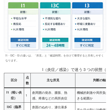
I1・I3C・I3 の違いは、「所見」と「確認時間」を分けて整理すると共有しやすく
なります。
I（炎症／感染）で迷う 3 つの状態（I1
点
区分
主な所見
判断の軸
数
I1（軽い炎
創周囲の発赤、腫脹、熱
機械的刺激や局所負担
1
症）
感、疼痛などの局所炎症
きる範囲か
I3C（臨界
創面のぬめり、滲出液多
見た目の割に治癒停滞