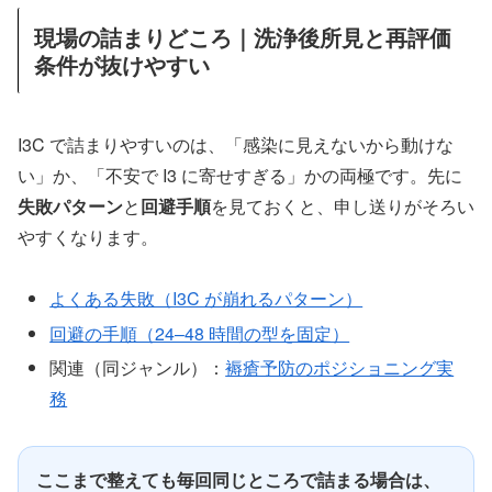
現場の詰まりどころ｜洗浄後所見と再評価
条件が抜けやすい
I3C で詰まりやすいのは、「感染に見えないから動けな
い」か、「不安で I3 に寄せすぎる」かの両極です。先に
失敗パターン
と
回避手順
を見ておくと、申し送りがそろい
やすくなります。
よくある失敗（I3C が崩れるパターン）
回避の手順（24–48 時間の型を固定）
関連（同ジャンル）：
褥瘡予防のポジショニング実
務
ここまで整えても毎回同じところで詰まる場合は、