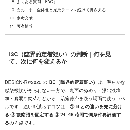
よくある質問（FAQ）
次の一手｜全体像と兄弟テーマを続けて押さえる
参考文献
著者情報
I3C（臨界的定着疑い）の判断｜何を見
て、次に何を変えるか
DESIGN-R®2020 の
I3C（臨界的定着疑い）
は、明らかな
感染徴候がそろわない一方で、創面のぬめり・滲出液増
加・脆弱な肉芽などから、治癒停滞を疑う場面で使うラベ
ルです。迷いを減らすコツは、
① I3 との違いを先に分け
る ② 観察語を固定する ③ 24–48 時間で同条件再評価す
る
の 3 点です。