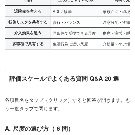
退院先を考える
ADL / 移動
家族介助・環境・
転倒リスクを共有する
歩行・バランス
注意分配・疼痛・
介入効果を追う
同条件で反復できる尺度
疼痛・疲労・睡眠
多職種で共有する
生活行為に近い尺度
介助量・ケア場面
評価スケールでよくある質問 Q&A 20 選
各項目名をタップ（クリック）すると回答が開きます。も
う一度タップで閉じます。
A. 尺度の選び方（ 6 問）