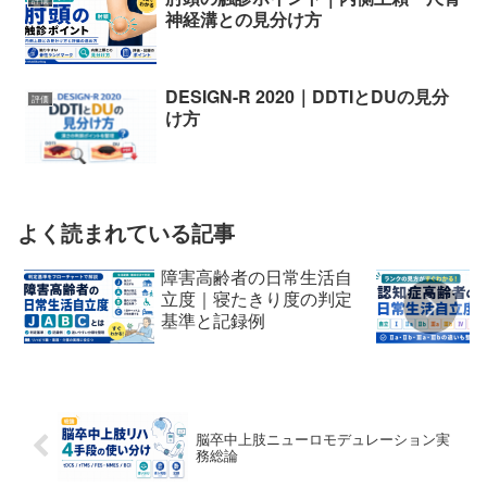
神経溝との見分け方
DESIGN-R 2020｜DDTIとDUの見分
評価
け方
よく読まれている記事
障害高齢者の日常生活自
立度｜寝たきり度の判定
基準と記録例
脳卒中上肢ニューロモデュレーション実
務総論