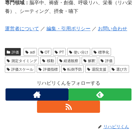
専門領域：
脳卒中、褥瘡・創傷、呼吸リハ、栄養（リハ栄
養）、シーティング、摂食・嚥下
運営者について
／
編集・引用ポリシー
／
お問い合わせ
評価
adl
OT
PT
使い分け
標準化
測定タイミング
移動
経過観察
解釈
評価
評価スケール
評価指標
転倒予防
退院支援
選び方
リハビリくんをフォローする
リハビリくん