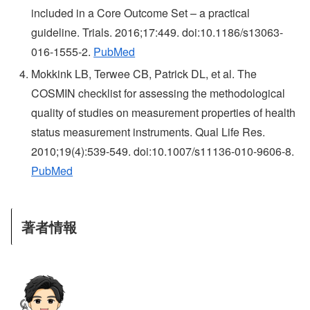
included in a Core Outcome Set – a practical
guideline. Trials. 2016;17:449. doi:10.1186/s13063-
016-1555-2.
PubMed
Mokkink LB, Terwee CB, Patrick DL, et al. The
COSMIN checklist for assessing the methodological
quality of studies on measurement properties of health
status measurement instruments. Qual Life Res.
2010;19(4):539-549. doi:10.1007/s11136-010-9606-8.
PubMed
著者情報