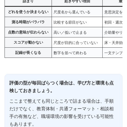
詰まり
起きやすい理由
最初
どれを使うか決まらない
尺度名から選んでいる
意思決定を 1
測る時期がバラバラ
比較する節目がない
初回・週次・
点数の意味が伝わらない
高い／低いで止まる
介助量やリス
スコアが動かない
尺度が目的に合っていない
床・天井効果
記録が長くなる
数字を並べて終わる
一文テンプレ
評価の型が毎回ばらつく場合は、学び方と環境も点
検しておきましょう。
ここまで整えても同じところで詰まる場合は、手順
だけでなく、教育体制・共通フォーマット・相談相
手の有無など、職場環境の影響を受けている可能性
もあります。