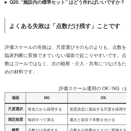
Q20. “施設内の標準セット” はどう作ればいいですか？
よくある失敗は「点数だけ残す」ことです
評価スケールの失敗は、尺度選びそのものよりも、点数を
臨床判断に変換できていない場面で起こりやすいです。点
数はゴールではなく、次の観察・介入・共有につなげるた
めの材料です。
評価スケール運用の OK / NG（
場面
NG
OK
尺度選択
有名だから採用する
意思決定に直結する尺度を採用する
測定頻度
毎回すべて測る
週次と節目で本数を分ける
解釈
点数だけ共有する
点数を介助量やリスクに変換する