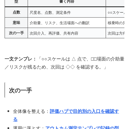
型
書く内容
点数
尺度名、点数、測定条件
○○スケール
意味
介助量、リスク、生活場面への翻訳
移乗時の見
次の一手
次回介入、再評価、共有内容
次回は方向
一文テンプレ：
「○○スケールは △ 点で、□□場面の介助量
／リスクが残るため、次回は ◇◇ を確認する。」
次の一手
全体像を整える：
評価ハブで目的別の入口を確認す
る
運用に落とす：
アウトカム測定テンプレで記録の型