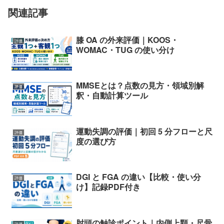
関連記事
膝 OA の外来評価｜KOOS・
評価
WOMAC・TUG の使い分け
MMSEとは？点数の見方・領域別解
評価
釈・自動計算ツール
運動失調の評価｜初回 5 分フローと尺
評価
度の選び方
DGI と FGA の違い【比較・使い分
評価
け】記録PDF付き
肘頭の触診ポイント｜内側上顆・尺骨
評価