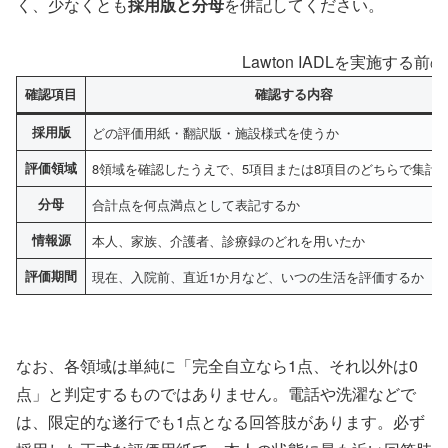
く、少なくとも
採用版と分母
を併記してください。
Lawton IADLを実施する
確認項目
確認する内容
採用版
どの評価用紙・翻訳版・施設様式を使うか
評価領域
8領域を確認したうえで、5項目または8項目のどちらで集計
分母
合計点を何点満点として表記するか
情報源
本人、家族、介護者、診療録のどれを用いたか
評価期間
現在、入院前、直近1か月など、いつの生活を評価するか
なお、各領域は単純に「完全自立なら1点、それ以外は0
点」と判定するものではありません。電話や洗濯などで
は、限定的な遂行でも1点となる回答肢があります。必ず