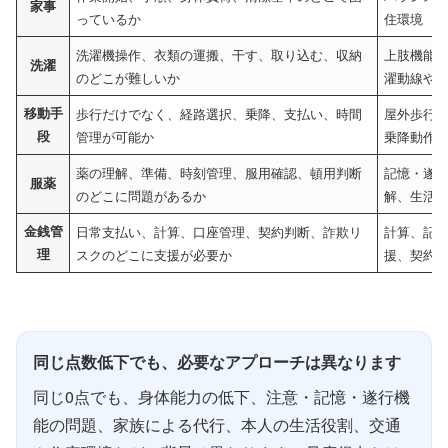
家事
っているか
住環境
洗濯機操作、衣類の運搬、干す、取り込む、収納
上肢機能
洗濯
のどこが難しいか
濯動線や
移動手
歩行だけでなく、経路選択、乗降、支払い、時間
屋外歩行
段
管理が可能か
乗降動作
薬の理解、準備、時刻管理、服用確認、頓用判断
記憶・遂
服薬
のどこに問題があるか
解、生活
金銭管
日常支払い、計算、口座管理、契約判断、詐欺リ
計算、記
理
スクのどこに支援が必要か
援、契約
同じ点数低下でも、必要なアプローチは異なります
同じ0点でも、身体能力の低下、注意・記憶・遂行機
能の問題、家族による代行、本人の生活役割、交通