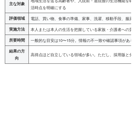
地域生活を送る高齢者や、入院前・退院後の生活機能を確
主な対象
活時点を明確にする
評価領域
電話、買い物、食事の準備、家事、洗濯、移動手段、服薬
実施方法
本人または本人の生活を把握している家族・介護者への質
所要時間
一般的な目安は10〜15分。情報の不一致や確認事項があ
結果の方
高得点ほど自立している領域が多い。ただし、採用版と分
向