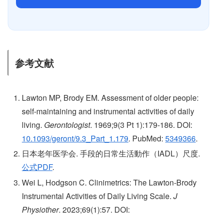
参考文献
Lawton MP, Brody EM. Assessment of older people:
self-maintaining and instrumental activities of daily
living.
Gerontologist
. 1969;9(3 Pt 1):179-186. DOI:
10.1093/geront/9.3_Part_1.179
. PubMed:
5349366
.
日本老年医学会. 手段的日常生活動作（IADL）尺度.
公式PDF
.
Wei L, Hodgson C. Clinimetrics: The Lawton-Brody
Instrumental Activities of Daily Living Scale.
J
Physiother
. 2023;69(1):57. DOI: