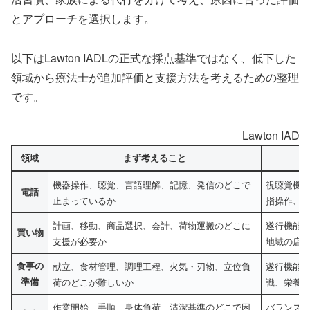
とアプローチを選択します。
以下はLawton IADLの正式な採点基準ではなく、低下した
領域から療法士が追加評価と支援方法を考えるための整理
です。
Lawton 
領域
まず考えること
機器操作、聴覚、言語理解、記憶、発信のどこで
視聴覚機
電話
止まっているか
指操作、
計画、移動、商品選択、会計、荷物運搬のどこに
遂行機能
買い物
支援が必要か
地域の店
食事の
献立、食材管理、調理工程、火気・刃物、立位負
遂行機能
準備
荷のどこが難しいか
識、栄養
作業開始、手順、身体負荷、清潔基準のどこで困
バランス