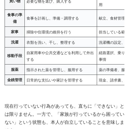
買い物
必要な物を選び、購入する
用
食事の準
食事を計画し、準備・調理する
献立、食材管理、
備
家事
掃除や住環境の維持を行う
担当している範囲
洗濯
衣類を洗い、干し、整理する
洗濯機の設定、洗
自家用車や公共交通などを利用して外出
経路選択、乗り換
移動手段
する
事情
服薬
指示された薬を管理し、服用する
薬の準備者、服用
金銭管理
日常的な支払いや家計を管理する
現金、請求書、口
現在行っていない行為があっても、直ちに「できない」と
は限りません。一方で、「家族が行っているから困ってい
ない」という状態も、本人が自立していることを意味しま