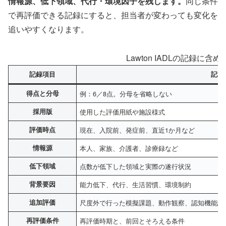
情報源、低下領域、代行・環境因子を残します。
同じ条件
で再評価できる記録にすると、担当者が変わっても変化を
追いやすくなります。
Lawton IADLの記録に含
記録項目
記載
得点と分母
例：6／8点。分母を省略しない
採用版
使用した評価用紙や施設様式
評価時点
現在、入院前、発症前、直近1か月など
情報源
本人、家族、介護者、診療録など
低下領域
点数が低下した領域と実際の遂行状況
背景要因
能力低下、代行、生活習慣、環境制約
追加評価
尺度外で行った模擬課題、動作観察、認知機能評
再評価条件
再評価時期と、前回とそろえる条件