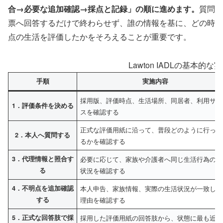
合→必要な追加確認→採点と記録」の順に進めます。
質問
票へ回答するだけで終わらせず、誰の情報を基に、どの時
点の生活を評価したかをそろえることが重要です。
Lawton IADLの基本的な
手順
実施内容
採用版、評価時点、生活場所、同居者、利用サー
1．評価条件を決める
スを確認する
正式な評価用紙に沿って、普段どのように行って
2．本人へ質問する
るかを確認する
3．代理情報と照合す
必要に応じて、家族や介護者へ同じ生活行為の実
る
状況を確認する
4．不明点を追加確認
本人申告、家族情報、実際の生活状況が一致しな
する
理由を確認する
5．正式な回答肢で採
採用した評価用紙の回答肢から、状態に最も近い