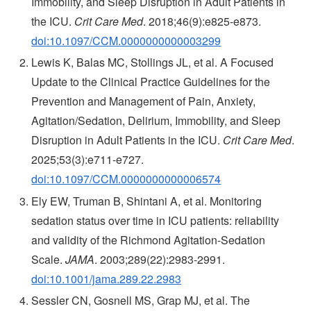
Immobility, and Sleep Disruption in Adult Patients in
the ICU.
Crit Care Med
. 2018;46(9):e825-e873.
doi:10.1097/CCM.0000000000003299
Lewis K, Balas MC, Stollings JL, et al. A Focused
Update to the Clinical Practice Guidelines for the
Prevention and Management of Pain, Anxiety,
Agitation/Sedation, Delirium, Immobility, and Sleep
Disruption in Adult Patients in the ICU.
Crit Care Med
.
2025;53(3):e711-e727.
doi:10.1097/CCM.0000000000006574
Ely EW, Truman B, Shintani A, et al. Monitoring
sedation status over time in ICU patients: reliability
and validity of the Richmond Agitation-Sedation
Scale.
JAMA
. 2003;289(22):2983-2991.
doi:10.1001/jama.289.22.2983
Sessler CN, Gosnell MS, Grap MJ, et al. The