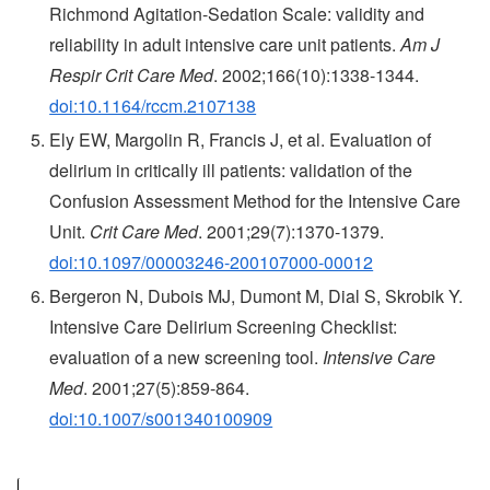
Richmond Agitation-Sedation Scale: validity and
reliability in adult intensive care unit patients.
Am J
Respir Crit Care Med
. 2002;166(10):1338-1344.
doi:10.1164/rccm.2107138
Ely EW, Margolin R, Francis J, et al. Evaluation of
delirium in critically ill patients: validation of the
Confusion Assessment Method for the Intensive Care
Unit.
Crit Care Med
. 2001;29(7):1370-1379.
doi:10.1097/00003246-200107000-00012
Bergeron N, Dubois MJ, Dumont M, Dial S, Skrobik Y.
Intensive Care Delirium Screening Checklist:
evaluation of a new screening tool.
Intensive Care
Med
. 2001;27(5):859-864.
doi:10.1007/s001340100909