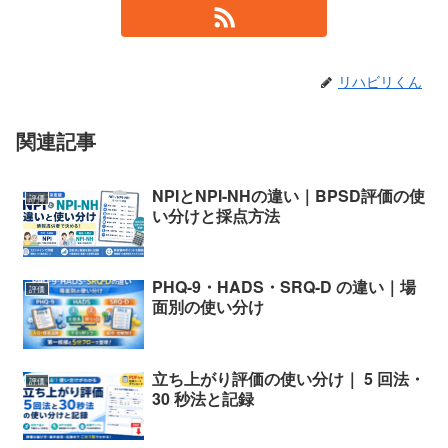
リハビリくん
関連記事
NPIとNPI-NHの違い｜BPSD評価の使
評価
い分けと採点方法
PHQ-9・HADS・SRQ-D の違い｜場
評価
面別の使い分け
立ち上がり評価の使い分け｜ 5 回法・
評価
30 秒法と記録