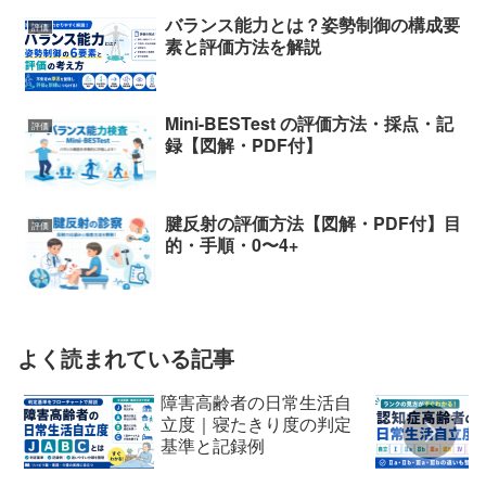
バランス能力とは？姿勢制御の構成要
評価
素と評価方法を解説
Mini-BESTest の評価方法・採点・記
評価
録【図解・PDF付】
腱反射の評価方法【図解・PDF付】目
評価
的・手順・0〜4+
よく読まれている記事
障害高齢者の日常生活自
立度｜寝たきり度の判定
基準と記録例