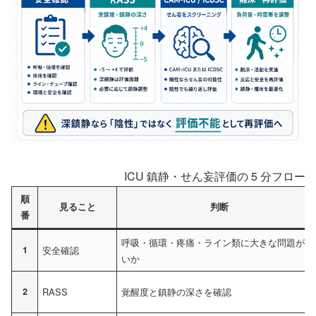
ICU 鎮静・せん妄評価の 5 分フロ
順
見ること
判断
番
呼吸・循環・疼痛・ライン類に大きな問題がな
1
安全確認
いか
2
RASS
覚醒度と鎮静の深さを確認