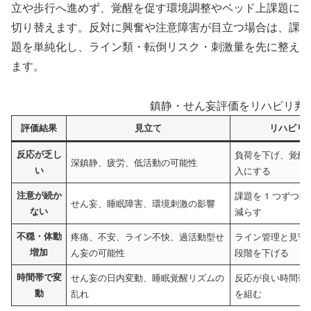
立や歩行へ進めず、覚醒を促す環境調整やベッド上課題に
切り替えます。反対に興奮や注意障害が目立つ場合は、課
題を単純化し、ライン類・転倒リスク・刺激量を先に整え
ます。
鎮静・せん妄評価をリハビリ判
評価結果
見立て
リハビリ
反応が乏し
負荷を下げ、覚醒
深鎮静、疲労、低活動の可能性
い
入にする
注意が続か
課題を 1 つずつ
せん妄、睡眠障害、環境刺激の影響
ない
減らす
不穏・体動
疼痛、不安、ライン不快、過活動型せ
ライン管理と見守
増加
ん妄の可能性
段階を下げる
時間帯で変
せん妄の日内変動、睡眠覚醒リズムの
反応が良い時間帯
動
乱れ
を組む