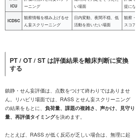
ICU
ーニング
い場面
提にな
観察情報を積み上げるせ
日内変動、夜間不穏、低
観察・
ICDSC
ん妄スクリーニング
活動を拾いたい場面
スコア
PT / OT / ST は評価結果を離床判断に変換
する
鎮静・せん妄評価は、点数をつけて終わりではありませ
ん。リハビリ場面では、RASS とせん妄スクリーニング
の結果をもとに、
負荷量、課題の複雑さ、声かけ、見守り
量、再評価タイミング
を決めます。
たとえば、RASS が低く反応が乏しい場合は、無理に起