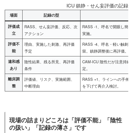
ICU 鎮静・せん妄評価の記録
場面
記録の型
評価成
RASS、せん妄評価、反応、次
RASS -1、呼名で開眼し簡
立
アクション
実施。
評価不
理由、実施した刺激、再評価
RASS -4、呼名・軽い触
能
予定
留。鎮静調整後に再評価。
違和感
陰性結果、残る所見、再評価
CAM-ICU 陰性だが注意
あり
条件
定。
離床調
評価値、リスク、実施範囲、
RASS +1、ラインへの手
整
中断理由
を下げて再介入検討。
現場の詰まりどころは「評価不能」「陰性
の扱い」「記録の薄さ」です