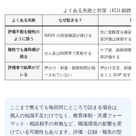
よくある失敗と対策（ICU 鎮静
よくある失敗
なぜ起きる？
対
評価不能を陰性の
先に覚醒度を確認し
RASS の前提確認が抜ける
ように扱う
妄評価は保留する
陰性でも違和感が
ケア後、鎮静調整後
せん妄は時間帯で変動する
残る
再評価する
評価者で結果がズ
声かけ・刺激・観察時間が統
声かけ文言、刺激順
レる
一されていない
をミニ SOP 化する
ここまで整えても毎回同じところで詰まる場合は、
個人の知識不足だけでなく、教育体制・共通フォー
マット・相談相手の有無など、職場環境の影響を受
けている可能性もあります。評価・記録・報告の型