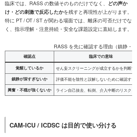
臨床では、RASS の数値そのものだけでなく、
どの声か
け・どの刺激で反応したか
を残すと再現性が上がります。
特に PT / OT / ST が関わる場面では、離床の可否だけでな
く、指示理解・注意持続・安全な課題設定に直結します。
RASS を先に確認する理由（鎮静・
確認点
臨床での意味
覚醒しているか
せん妄スクリーニングが成立するかを判断す
鎮静が深すぎないか
評価不能を陰性と誤解しないために確認する
興奮・不穏が強くないか
ライン自己抜去、転倒、介入中断のリスクを
CAM-ICU / ICDSC は目的で使い分ける