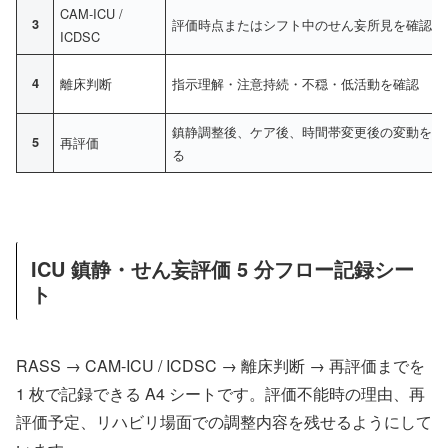
CAM-ICU /
3
評価時点またはシフト中のせん妄所見を確認
ICDSC
4
離床判断
指示理解・注意持続・不穏・低活動を確認
鎮静調整後、ケア後、時間帯変更後の変動を見
5
再評価
る
ICU 鎮静・せん妄評価 5 分フロー記録シー
ト
RASS → CAM-ICU / ICDSC → 離床判断 → 再評価までを
1 枚で記録できる A4 シートです。評価不能時の理由、再
評価予定、リハビリ場面での調整内容を残せるようにして