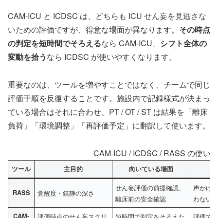
CAM-ICU と ICDSC は、どちらも ICU せん妄を見逃さな
いための評価ですが、得意な場面が異なります。
その時点
の判定を短時間でそろえる
なら CAM-ICU、
シフト全体の
変動を拾う
なら ICDSC が使いやすくなります。
重要なのは、ツールを増やすことではなく、チームで同じ
評価手順を反復することです。施設内で記録様式が決まっ
ている場合はそれに合わせ、PT / OT / ST は結果を「離床
負荷」「環境調整」「再評価予定」に翻訳して使います。
CAM-ICU / ICDSC / RASS の使
ツール
主目的
向いている場面
せん妄評価の前提確認、
声かけ
RASS
覚醒度・鎮静の深さ
離床前の安全確認
わない
CAM-
評価時点のせん妄スクリ
短時間で判定をそろえた
評価で