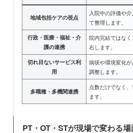
入院中の評価や介
地域包括ケアの視点
て整理します。
行政・医療・福祉・介
院内完結ではなく
護の連携
右します。
切れ目ないサービス利
病状や環境変化が
用
調整します。
点数だけでなく、
多職種・多機関連携
ます。
PT・OT・STが現場で変わる場