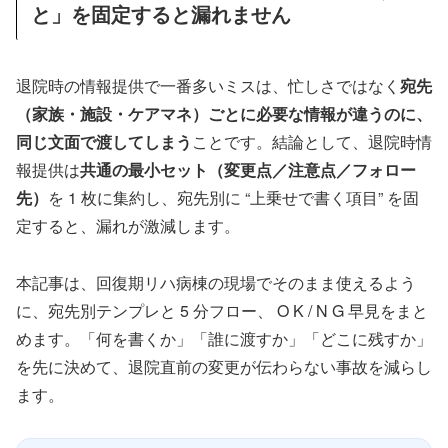
と」を固定すると漏れません
退院時の情報提供で一番多いミスは、忙しさではなく
宛先
（家族・施設・ケアマネ）ごとに必要な情報が違うのに、
同じ文面で渡してしまう
ことです。結論として、退院時情
報提供は
共通の最小セット（変更点／注意点／フォロー
先）
を 1 枚に集約し、宛先別に “上乗せで書く項目” を固
定すると、漏れが激減します。
本記事は、回復期リハ病棟の現場でそのまま使えるよう
に、宛先別テンプレと 5 分フロー、 O K / N G 早見をまと
めます。「何を書くか」「誰に渡すか」「どこに残すか」
を先に決めて、退院直前の変更が伝わらない事故を減らし
ます。