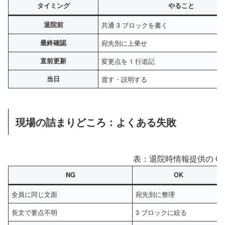
タイミング
やること
退院前
共通 3 ブロックを書く
最終確認
宛先別に上乗せ
直前更新
変更点を 1 行追記
当日
渡す・説明する
現場の詰まりどころ：よくある失敗
表：退院時情報提供の OK 
NG
OK
全員に同じ文面
宛先別に整理
長文で要点不明
3 ブロックに絞る