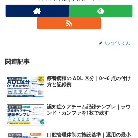
リハビリくん
関連記事
療養病棟の ADL 区分｜0〜6 点の付け
制度・実務
方と記録例
認知症ケアチーム記録テンプレ｜ラウ
制度・実務
ンド・カンファを1枚で残す
口腔管理体制の施設基準｜運用の最小
制度・実務