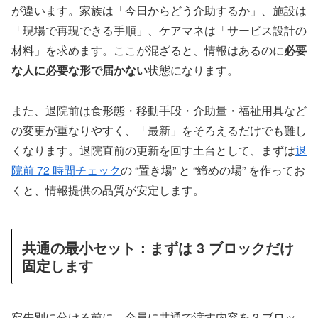
が違います。家族は「今日からどう介助するか」、施設は
「現場で再現できる手順」、ケアマネは「サービス設計の
材料」を求めます。ここが混ざると、情報はあるのに
必要
な人に必要な形で届かない
状態になります。
また、退院前は食形態・移動手段・介助量・福祉用具など
の変更が重なりやすく、「最新」をそろえるだけでも難し
くなります。退院直前の更新を回す土台として、まずは
退
院前 72 時間チェック
の “置き場” と “締めの場” を作ってお
くと、情報提供の品質が安定します。
共通の最小セット：まずは 3 ブロックだけ
固定します
宛先別に分ける前に、全員に共通で渡す内容を 3 ブロッ