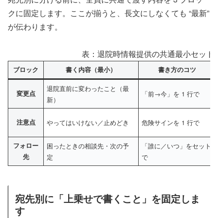
クに固定します。ここが揃うと、長文にしなくても “最新”
が伝わります。
表：退院時情報提供の共通最小セット（
ブロック
書く内容（最小）
書き方のコツ
退院直前に変わったこと（最
変更点
「前→今」を 1 行で
新）
注意点
やってはいけない／止めどき
危険サインを 1 行で
フォロー
困ったときの相談先・次の予
「誰に／いつ」をセット
先
定
で
宛先別に「上乗せで書くこと」を固定しま
す