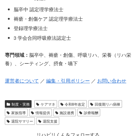
脳卒中 認定理学療法士
褥瘡・創傷ケア 認定理学療法士
登録理学療法士
3 学会合同呼吸療法認定士
専門領域：
脳卒中、褥瘡・創傷、呼吸リハ、栄養（リハ栄
養）、シーティング、摂食・嚥下
運営者について
／
編集・引用ポリシー
／
お問い合わせ
制度・実務
ケアマネ
令和8年改定
回復期リハ病棟
家族指導
情報提供
施設連携
診療報酬
退院サマリー
退院支援
リハビリくんをフォローする