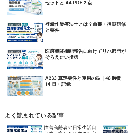
セットと A4 PDF 2 点
登録作業療法士とは？前期・後期研修
制度・実務
と要件
医療機関機能報告に向けてリハ部門が
制度・実務
そろえたい指標
A233 算定要件と運用の型｜48 時間・
制度・実務
14 日・記録
よく読まれている記事
障害高齢者の日常生活自