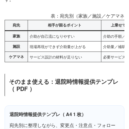
表：宛先別（家族／施設／ケアマネ）
宛先
相手が困るポイント
上乗せで
家族
介助が自己流になりやすい
介助の手順／
施設
現場再現ができず介助量が上がる
介助量／補助
ケアマネ
サービス設計の材料が足りない
必要サービス
そのまま使える：退院時情報提供テンプレ
（ PDF ）
退院時情報提供テンプレ（ A4 1 枚）
宛先別に整理しながら、変更点・注意点・フォロー