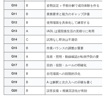
Q10
B
姿勢設定 + 手順分解で成功体験を作る
Q11
B
業務要求と能力のギャップ評価
Q12
B
使用場面を具体化して練習する
Q13
A
IADL は退院後生活の見積りに有用
Q14
C
試用なし即決は不適切
Q15
B
作業バランスの調整が重要
Q16
A
段差・照明・動線確認が転倒予防の要
Q17
B
目的・役割・ルールの明確化
Q18
B
自宅場面への段階的汎化
Q19
B
A は解釈と次介入への示唆を書く
Q20
B
誤答反復 + 根拠言語化が有効