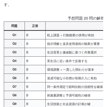
す。
予想問題 20 問の解答
問題
正答
Q1
B
机上課題 + 行動観察の併用が有効
Q2
B
指示理解と道具使用過程の観察が重要
Q3
B
生活背景と価値観に基づく作業選択
Q4
B
実生活に近い条件で反復する
Q5
B
環境調整 + 一貫した関わりが基本
Q6
B
達成可能な小目標が初期介入に有効
Q7
B
同一条件測定で経時比較の信頼性を確保
Q8
B
刺激量調整と予測可能性の確保
Q9
B
生活技能と社会資源の計画が鍵