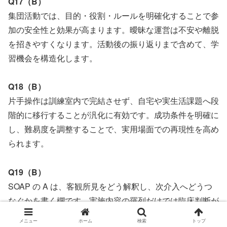
Q17（B）
集団活動では、目的・役割・ルールを明確化することで参
加の安全性と効果が高まります。曖昧な運営は不安や離脱
を招きやすくなります。活動後の振り返りまで含めて、学
習機会を構造化します。
Q18（B）
片手操作は訓練室内で完結させず、自宅や実生活課題へ段
階的に移行することが汎化に有効です。成功条件を明確に
し、難易度を調整することで、実用場面での再現性を高め
られます。
Q19（B）
SOAP の A は、客観所見をどう解釈し、次介入へどうつ
なぐかを書く欄です。実施内容の羅列だけでは臨床判断が
見えません。問題点・要因・次アクションを簡潔に示すと
メニュー
ホーム
検索
トップ