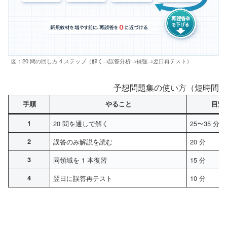
図：20 問の回し方 4 ステップ（解く→誤答分析→補強→翌日再テスト）
予想問題集の使い方（短時間で
手順
やること
目安
1
20 問を通しで解く
25〜35 分
2
誤答のみ解説を読む
20 分
3
同領域を 1 本復習
15 分
4
翌日に誤答再テスト
10 分