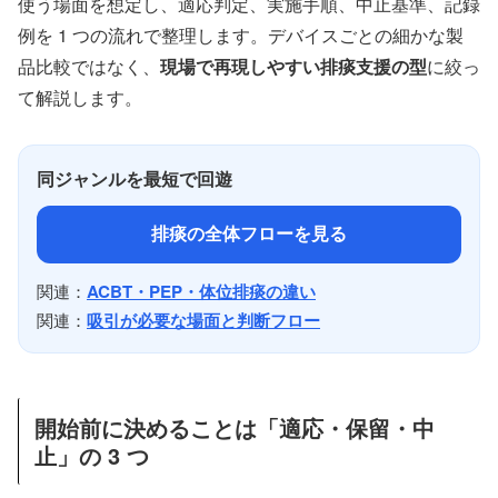
使う場面を想定し、適応判定、実施手順、中止基準、記録
例を 1 つの流れで整理します。デバイスごとの細かな製
品比較ではなく、
現場で再現しやすい排痰支援の型
に絞っ
て解説します。
同ジャンルを最短で回遊
排痰の全体フローを見る
関連：
ACBT・PEP・体位排痰の違い
関連：
吸引が必要な場面と判断フロー
開始前に決めることは「適応・保留・中
止」の 3 つ