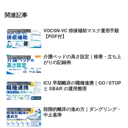
関連記事
VOCSN-VC 排痰補助マスク運用手順
臨床手技・プロトコル
【PDF付】
介護ベッドの高さ設定｜移乗・立ち上
臨床手技・プロトコル
がりの記録例
ICU 早期離床の職種連携｜GO / STOP
臨床手技・プロトコル
と SBAR の運用整理
段階的離床の進め方｜ダングリング・
臨床手技・プロトコル
中止基準