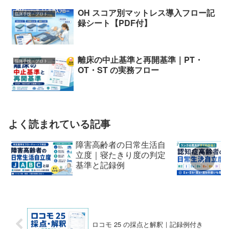
OH スコア別マットレス導入フロー記
臨床手技・プロトコル
録シート【PDF付】
離床の中止基準と再開基準｜PT・
臨床手技・プロトコル
OT・ST の実務フロー
よく読まれている記事
障害高齢者の日常生活自
立度｜寝たきり度の判定
基準と記録例
ロコモ 25 の採点と解釈｜記録例付き