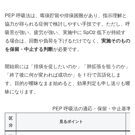
PEP 呼吸法は、喀痰貯留や排痰困難があり、指示理解と
協力が得られる症例で検討しやすい手技です。ただし、呼
吸苦が強い、疲労が強い、実施中に SpO2 低下が持続す
る場合は、回数や負荷を下げるだけでなく、
実施そのもの
を保留・中止する判断
が必要です。
開始前には「排痰を促したいのか」「肺拡張を狙うのか」
「終了後に何が変われば成功か」を 1 行で言語化しま
す。目的が曖昧なまま始めると、効果判定も申し送りも曖
昧になります。
PEP 呼吸法の適応・保留・中止基準
区
見るポイント
分