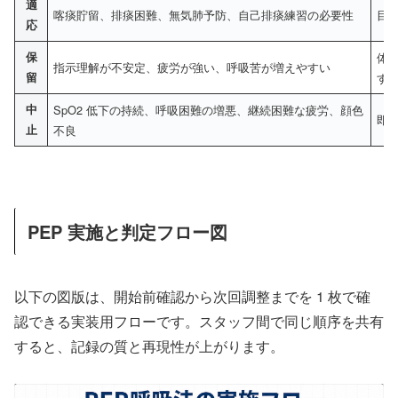
適
喀痰貯留、排痰困難、無気肺予防、自己排痰練習の必要性
目
応
保
体
指示理解が不安定、疲労が強い、呼吸苦が増えやすい
留
す
中
SpO2 低下の持続、呼吸困難の増悪、継続困難な疲労、顔色
即
止
不良
PEP 実施と判定フロー図
以下の図版は、開始前確認から次回調整までを 1 枚で確
認できる実装用フローです。スタッフ間で同じ順序を共有
すると、記録の質と再現性が上がります。