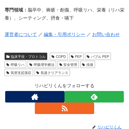
専門領域：
脳卒中、褥瘡・創傷、呼吸リハ、栄養（リハ栄
養）、シーティング、摂食・嚥下
運営者について
／
編集・引用ポリシー
／
お問い合わせ
臨床手技・プロトコル
COPD
PEP
バブル PEP
呼吸リハ
呼吸理学療法
安全管理
排痰
気管支拡張症
気道クリアランス
リハビリくんをフォローする
リハビリくん