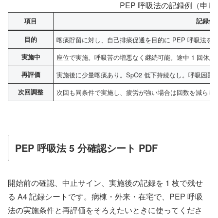
PEP 呼吸法の記録例（申
項目
記録例
目的
喀痰貯留に対し、自己排痰促通を目的に PEP 呼吸法を
実施中
座位で実施。呼吸苦の増悪なく継続可能。途中 1 回休息
再評価
実施後に少量喀痰あり。SpO2 低下持続なし。呼吸困難
次回調整
次回も同条件で実施し、疲労が強い場合は回数を減らし
PEP 呼吸法 5 分確認シート PDF
開始前の確認、中止サイン、実施後の記録を 1 枚で残せ
る A4 記録シートです。病棟・外来・在宅で、PEP 呼吸
法の実施条件と再評価をそろえたいときに使ってくださ