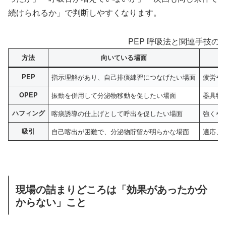
続けられるか」で判断しやすくなります。
PEP 呼吸法と関連手技の
方法
向いている場面
PEP
指示理解があり、自己排痰練習につなげたい場面
疲労や
OPEP
振動を併用して分泌物移動を促したい場面
器具特
ハフィング
喀痰誘導の仕上げとして呼出を促したい場面
強くや
吸引
自己喀出が困難で、分泌物貯留が明らかな場面
適応、
現場の詰まりどころは「効果があったか分
からない」こと