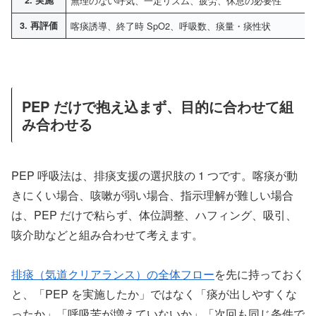
2. 実施
無理のない呼気、一定リズム、疲労、休息の必要性
3. 再評価
喀痰誘導、終了時 SpO2、呼吸数、痰量・痰性状
PEP だけで抱え込まず、目的に合わせて組
み合わせる
PEP 呼吸法は、排痰支援の選択肢の 1 つです。喀痰が動
きにくい場合、咳嗽が弱い場合、指示理解が難しい場合
は、PEP だけで粘らず、体位調整、ハフィング、吸引、
咳介助などと組み合わせて考えます。
排痰（気道クリアランス）の全体フロー
を先に持っておく
と、「PEP を実施したか」ではなく「痰が出しやすくな
ったか」「呼吸苦が増えていないか」「次回も同じ条件で