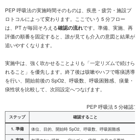
PEP 呼吸法の実施時間そのものは、疾患・疲労・施設プ
ロトコルによって変わります。ここでいう 5 分フロー
は、PT が毎回そろえる
確認の流れ
です。準備、実施、再
評価の順番を固定すると、誰が見ても介入の意図と結果が
追いやすくなります。
実施中は、強く吹かせることよりも「一定リズムで続けら
れること」を優先します。終了後は咳嗽やハフで喀痰誘導
を行い、開始前後の SpO2、呼吸数、呼吸困難感、痰量・
痰性状を比較して、次回設定へつなげます。
PEP 呼吸法 5 分確認
ステップ
確認すること
1. 準備
体位、目的、開始時 SpO2、呼吸数、呼吸困難感