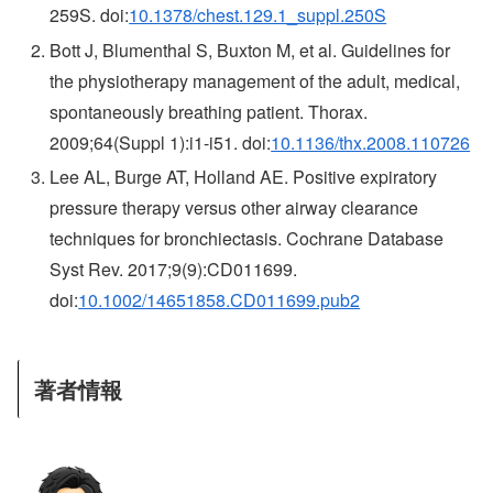
259S. doi:
10.1378/chest.129.1_suppl.250S
Bott J, Blumenthal S, Buxton M, et al. Guidelines for
the physiotherapy management of the adult, medical,
spontaneously breathing patient. Thorax.
2009;64(Suppl 1):i1-i51. doi:
10.1136/thx.2008.110726
Lee AL, Burge AT, Holland AE. Positive expiratory
pressure therapy versus other airway clearance
techniques for bronchiectasis. Cochrane Database
Syst Rev. 2017;9(9):CD011699.
doi:
10.1002/14651858.CD011699.pub2
著者情報