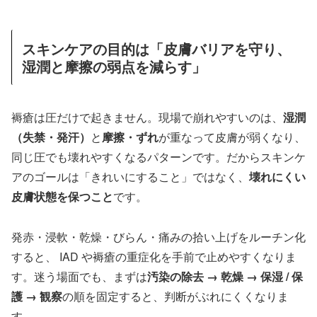
スキンケアの目的は「皮膚バリアを守り、
湿潤と摩擦の弱点を減らす」
褥瘡は圧だけで起きません。現場で崩れやすいのは、
湿潤
（失禁・発汗）
と
摩擦・ずれ
が重なって皮膚が弱くなり、
同じ圧でも壊れやすくなるパターンです。だからスキンケ
アのゴールは「きれいにすること」ではなく、
壊れにくい
皮膚状態を保つこと
です。
発赤・浸軟・乾燥・びらん・痛みの拾い上げをルーチン化
すると、 IAD や褥瘡の重症化を手前で止めやすくなりま
す。迷う場面でも、まずは
汚染の除去 → 乾燥 → 保湿 / 保
護 → 観察
の順を固定すると、判断がぶれにくくなりま
す。