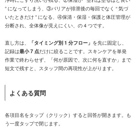
” になってしまう、③バリアが排泄後の毎回でなく “ 気づ
いたときだけ ” になる、④保清・保湿・保護と体圧管理が
分断され、全体像が見えにくい、の 4 つです。
直し方は、
「タイミング別 1 分フロー」
を先に固定し、
記録は
最小 7 点
だけに絞ることです。スキンケアを単発
作業で終わらせず、「何が原因で、次に何を直すか」まで
短文で残すと、スタッフ間の再現性が上がります。
よくある質問
各項目名をタップ（クリック）すると回答が開きます。も
う一度タップで閉じます。