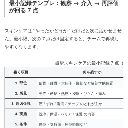
最小記録テンプレ：観察 → 介入 → 再評価
が回る 7 点
スキンケアは “ やったかどうか ” だけだと次に活かせませ
ん。最小限、次の 7 点だけ固定すると、チームで再現し
やすくなります。
褥瘡スキンケアの最小記録 7 点（
書く項目
何を残すか
1. 部位
仙骨・踵骨・大転子・殿部など解剖学的位置
2. 所見
発赤・硬結・熱感・浸軟・びらん・痛み
3. 原因仮説
圧 / ずれ / 湿潤 / テープ のどれが主か
4. 実施
洗浄 / 保湿 / バリア / 保護 の内容
5. 条件
体位・支持面・座位時間など