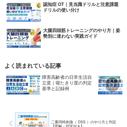
認知症 OT｜見当識ドリルと注意課題
臨床手技・プロトコル
ドリルの使い分け
大腿四頭筋トレーニングのやり方｜姿
臨床手技・プロトコル
勢別に迷わない実践ガイド
よく読まれている記事
障害高齢者の日常生活自
立度｜寝たきり度の判定
基準と記録例
二重同時刺激（ DSS ）のやり方と判定
【図解・PDF付き】