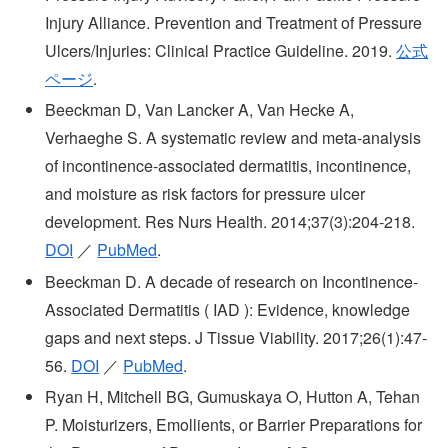
Injury Alliance. Prevention and Treatment of Pressure
Ulcers/Injuries: Clinical Practice Guideline. 2019.
公式
ページ
.
Beeckman D, Van Lancker A, Van Hecke A,
Verhaeghe S. A systematic review and meta-analysis
of incontinence-associated dermatitis, incontinence,
and moisture as risk factors for pressure ulcer
development. Res Nurs Health. 2014;37(3):204-218.
DOI
／
PubMed
.
Beeckman D. A decade of research on Incontinence-
Associated Dermatitis ( IAD ): Evidence, knowledge
gaps and next steps. J Tissue Viability. 2017;26(1):47-
56.
DOI
／
PubMed
.
Ryan H, Mitchell BG, Gumuskaya O, Hutton A, Tehan
P. Moisturizers, Emollients, or Barrier Preparations for