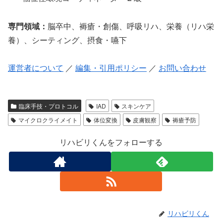
専門領域：
脳卒中、褥瘡・創傷、呼吸リハ、栄養（リハ栄
養）、シーティング、摂食・嚥下
運営者について
／
編集・引用ポリシー
／
お問い合わせ
臨床手技・プロトコル
IAD
スキンケア
マイクロクライメイト
体位変換
皮膚観察
褥瘡予防
リハビリくんをフォローする
リハビリくん