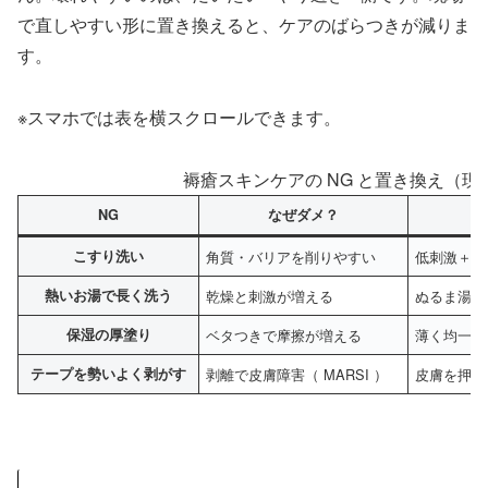
で直しやすい形に置き換えると、ケアのばらつきが減りま
す。
※スマホでは表を横スクロールできます。
褥瘡スキンケアの NG と置き換え（
NG
なぜダメ？
こすり洗い
角質・バリアを削りやすい
低刺激＋押
熱いお湯で長く洗う
乾燥と刺激が増える
ぬるま湯＋
保湿の厚塗り
ベタつきで摩擦が増える
薄く均一に
テープを勢いよく剥がす
剥離で皮膚障害（ MARSI ）
皮膚を押さ