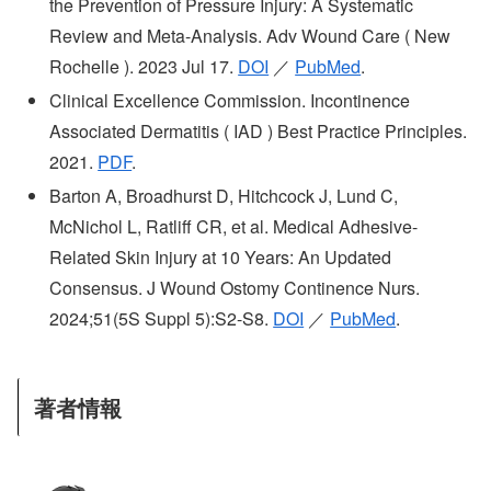
the Prevention of Pressure Injury: A Systematic
Review and Meta-Analysis. Adv Wound Care ( New
Rochelle ). 2023 Jul 17.
DOI
／
PubMed
.
Clinical Excellence Commission. Incontinence
Associated Dermatitis ( IAD ) Best Practice Principles.
2021.
PDF
.
Barton A, Broadhurst D, Hitchcock J, Lund C,
McNichol L, Ratliff CR, et al. Medical Adhesive-
Related Skin Injury at 10 Years: An Updated
Consensus. J Wound Ostomy Continence Nurs.
2024;51(5S Suppl 5):S2-S8.
DOI
／
PubMed
.
著者情報