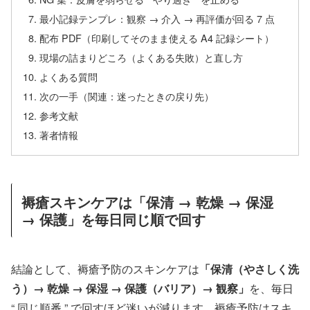
最小記録テンプレ：観察 → 介入 → 再評価が回る 7 点
配布 PDF（印刷してそのまま使える A4 記録シート）
現場の詰まりどころ（よくある失敗）と直し方
よくある質問
次の一手（関連：迷ったときの戻り先）
参考文献
著者情報
褥瘡スキンケアは「保清 → 乾燥 → 保湿
→ 保護」を毎日同じ順で回す
結論として、褥瘡予防のスキンケアは
「保清（やさしく洗
う）→ 乾燥 → 保湿 → 保護（バリア）→ 観察」
を、毎日
“ 同じ順番 ” で回すほど迷いが減ります。褥瘡予防はスキ