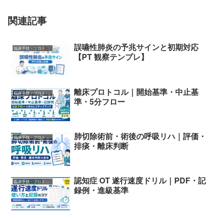
関連記事
誤嚥性肺炎の予兆サインと初期対応
臨床手技・プロトコル
【PT 観察テンプレ】
離床プロトコル｜開始基準・中止基
臨床手技・プロトコル
準・5分フロー
肺切除術前・術後の呼吸リハ｜評価・
臨床手技・プロトコル
排痰・離床判断
認知症 OT 遂行速度ドリル｜PDF・記
臨床手技・プロトコル
録例・進級基準