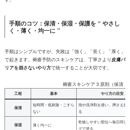
手順のコツ：保清・保湿・保護を “ やさし
く・薄く・均一に ”
手順はシンプルですが、失敗は「強く」「長く」「厚く」
で起きます。褥瘡予防のスキンケアは、丁寧さより
皮膚バ
リアを崩さないやり方
で統一することが大切です。
褥瘡スキンケア 3 原則（保清
工程
基本
やり方の目安
短時間・低刺激・こすら
泡や洗浄剤を使い、押さえ拭
保清
ない
る
乾燥しやすい部位へ毎日同じ
保湿
薄く均一に
グで塗る