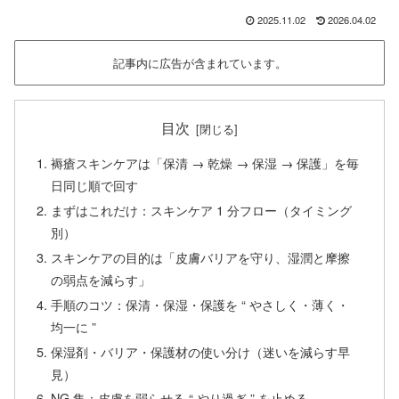
2025.11.02
2026.04.02
記事内に広告が含まれています。
目次
褥瘡スキンケアは「保清 → 乾燥 → 保湿 → 保護」を毎
日同じ順で回す
まずはこれだけ：スキンケア 1 分フロー（タイミング
別）
スキンケアの目的は「皮膚バリアを守り、湿潤と摩擦
の弱点を減らす」
手順のコツ：保清・保湿・保護を “ やさしく・薄く・
均一に ”
保湿剤・バリア・保護材の使い分け（迷いを減らす早
見）
NG 集：皮膚を弱らせる “ やり過ぎ ” を止める