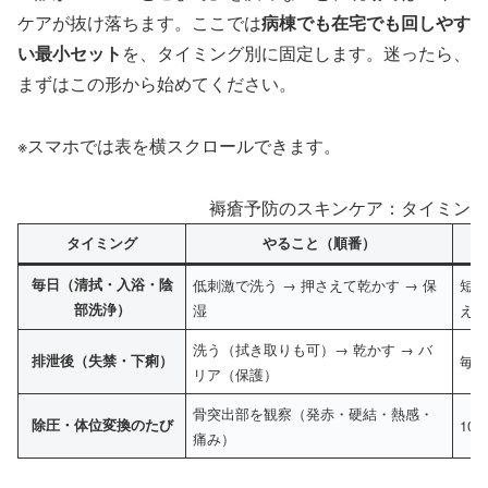
ケアが抜け落ちます。ここでは
病棟でも在宅でも回しやす
い最小セット
を、タイミング別に固定します。迷ったら、
まずはこの形から始めてください。
※スマホでは表を横スクロールできます。
褥瘡予防のスキンケア：タイミング
タイミング
やること（順番）
毎日（清拭・入浴・陰
低刺激で洗う → 押さえて乾かす → 保
短
部洗浄）
湿
え
洗う（拭き取りも可）→ 乾かす → バ
排泄後（失禁・下痢）
毎
リア（保護）
骨突出部を観察（発赤・硬結・熱感・
除圧・体位変換のたび
10 
痛み）