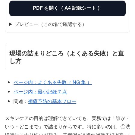
PDF を開く（ A4 記録シート ）
プレビュー（この場で確認する）
現場の詰まりどころ（よくある失敗）と直
し方
ページ内：よくある失敗（ NG 集 ）
ページ内：最小記録 7 点
関連：
褥瘡予防の基本フロー
スキンケアの目的は理解できていても、実務では「誰が・
いつ・どこまで」で詰まりがちです。特に多いのは、①洗
浄時にこすり洗いが残る、②保湿が “ 塗れば塗るほど良い