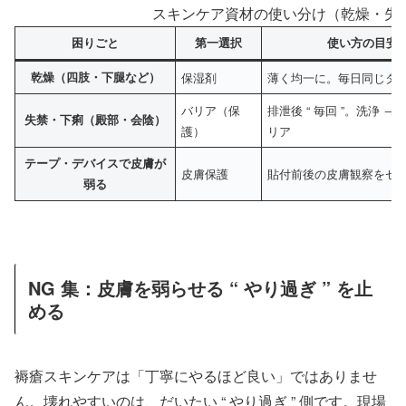
スキンケア資材の使い分け（乾燥・失禁
困りごと
第一選択
使い方の目安
乾燥（四肢・下腿など）
保湿剤
薄く均一に。毎日同じタ
バリア（保
排泄後 “ 毎回 ”。洗浄 → 
失禁・下痢（殿部・会陰）
護）
リア
テープ・デバイスで皮膚が
皮膚保護
貼付前後の皮膚観察をセ
弱る
NG 集：皮膚を弱らせる “ やり過ぎ ” を止
める
褥瘡スキンケアは「丁寧にやるほど良い」ではありませ
ん。壊れやすいのは、だいたい “ やり過ぎ ” 側です。現場