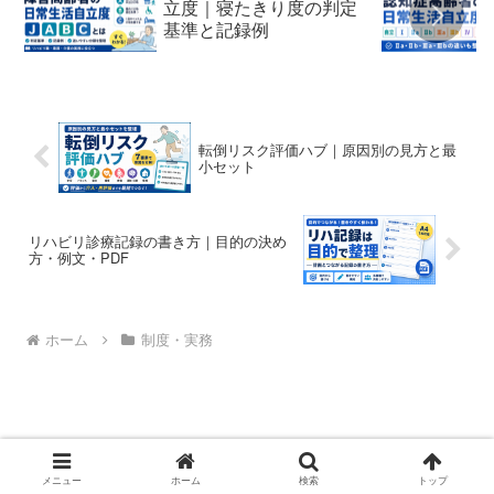
立度｜寝たきり度の判定
基準と記録例
転倒リスク評価ハブ｜原因別の見方と最
小セット
リハビリ診療記録の書き方｜目的の決め
方・例文・PDF
ホーム
制度・実務
このサイトの使い方
プロフィール
メニュー
ホーム
検索
トップ