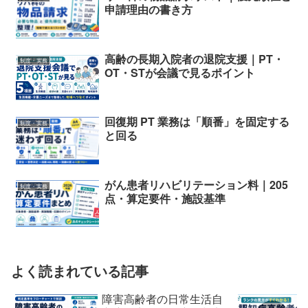
申請理由の書き方
高齢の長期入院者の退院支援｜PT・
制度・実務
OT・STが会議で見るポイント
回復期 PT 業務は「順番」を固定する
制度・実務
と回る
がん患者リハビリテーション料｜205
制度・実務
点・算定要件・施設基準
よく読まれている記事
障害高齢者の日常生活自