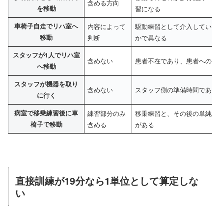
含める方向
を移動
習になる
車椅子自走でリハ室へ
内容によって
駆動練習として介入している
移動
判断
かで異なる
スタッフが1人でリハ室
含めない
患者不在であり、患者への個
へ移動
スタッフが機器を取り
含めない
スタッフ側の準備時間である
に行く
病室で移乗練習後に車
練習部分のみ
移乗練習と、その後の単純搬
椅子で移動
含める
がある
直接訓練が19分なら1単位として算定しな
い