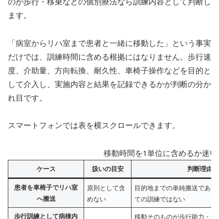
のが歩行・移乗などの個別療法なら訓練内容として判断し
ます。
「病室からリハ室まで患者と一緒に移動した」という事実
だけでは、訓練時間に含める根拠にはなりません。歩行速
度、介助量、方向転換、耐久性、車椅子操作などを目的と
して介入し、実施内容と結果を記録できるかが判断の分か
れ目です。
スマートフォンでは表を横スクロールできます。
移動時間を1単位に含めるか迷い
ケース
扱いの目安
判断理由
患者を車椅子でリハ室
原則として含
目的地までの単純搬送であり
へ搬送
めない
ての訓練ではない
歩行訓練として病棟内
移動そのものが歩行能力・耐