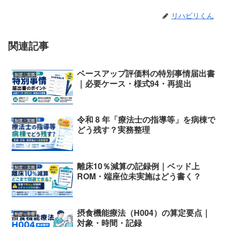
リハビリくん
関連記事
ベースアップ評価料の特別事情届出書
制度・実務
｜必要ケース・様式94・再提出
令和 8 年「療法士の指導等」を病棟で
制度・実務
どう残す？実務整理
離床10％減算の記録例｜ベッド上
制度・実務
ROM・端座位未実施はどう書く？
摂食機能療法（H004）の算定要点｜
制度・実務
対象・時間・記録