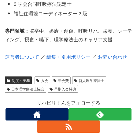
3 学会合同呼吸療法認定士
福祉住環境コーディネーター 2 級
専門領域：
脳卒中、褥瘡・創傷、呼吸リハ、栄養、シーテ
ィング、摂食・嚥下、理学療法士のキャリア支援
運営者について
／
編集・引用ポリシー
／
お問い合わせ
制度・実務
入会
年会費
新人理学療法士
日本理学療法士協会
早期入会特典
リハビリくんをフォローする