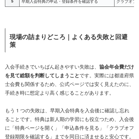
5
早期入会特典の申込・登録条件を確認する
クラブオフ
現場の詰まりどころ｜よくある失敗と回避
策
入会手続きでいちばん起きやすい失敗は、
協会年会費だけ
を見て総額を判断してしまうこと
です。実際には都道府県
士会費も関係するため、公式ページでは安く見えたのに、
手続き時に想定より高く感じることがあります。
もう 1 つの失敗は、早期入会特典を入会後に確認し忘れ
ることです。特典は新人期の学習にも役立つため、入会後
に「特典ページを開く」「申込条件を見る」「クラブオフ
登録期限を確認する」までを同日に済ませると安心です。