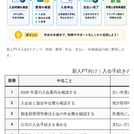
新人PTの入会5ステップ。時期・費用・申込・支払い・特典確認の順に整理しま
す。
新人PT向け｜入会手続きの
順番
やること
1
2026 年度の入会案内を確認する
古い年度の
2
入会金と協会年会費を確認する
免許取得年
3
都道府県理学療法士会の年会費を確認する
所属先によ
4
公式の入会手続きを進める
支払い方法