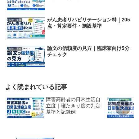
がん患者リハビリテーション料｜205
制度・実務
点・算定要件・施設基準
論文の信頼度の見方｜臨床家向け5分
制度・実務
チェック
よく読まれている記事
障害高齢者の日常生活自
立度｜寝たきり度の判定
基準と記録例