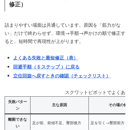
修正）
詰まりやすい場面は共通しています。原因を「筋力がな
い」だけで終わらせず、環境→手順→声かけの順で修正す
ると、短時間で再現性が上がります。
よくある失敗と最短修正（表）
回避手順（ 5 ステップ ）に戻る
立位回旋へ戻すときの確認（チェックリスト）
スクワットピボットでよくある
失敗パター
主な原因
その場の修
ン
離殿できな
足が前、前傾不足、臀部後方
足を引く→臀部前方→
い