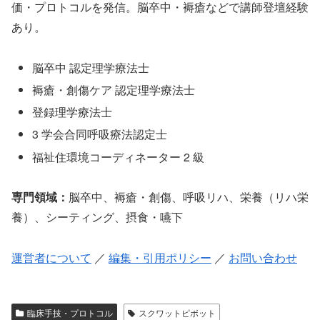
価・プロトコルを発信。脳卒中・褥瘡などで講師登壇経験
あり。
脳卒中 認定理学療法士
褥瘡・創傷ケア 認定理学療法士
登録理学療法士
3 学会合同呼吸療法認定士
福祉住環境コーディネーター 2 級
専門領域：
脳卒中、褥瘡・創傷、呼吸リハ、栄養（リハ栄
養）、シーティング、摂食・嚥下
運営者について
／
編集・引用ポリシー
／
お問い合わせ
臨床手技・プロトコル
スクワットピボット