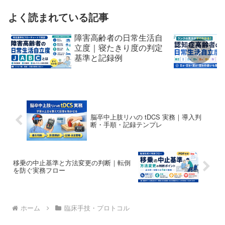
よく読まれている記事
障害高齢者の日常生活自
立度｜寝たきり度の判定
基準と記録例
脳卒中上肢リハの tDCS 実務｜導入判
断・手順・記録テンプレ
移乗の中止基準と方法変更の判断｜転倒
を防ぐ実務フロー
ホーム
臨床手技・プロトコル