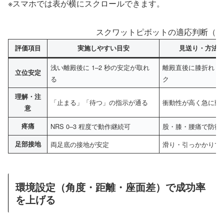
※スマホでは表が横にスクロールできます。
スクワットピボットの適応判断（実
評価項目
実施しやすい目安
見送り・方法
浅い離殿後に 1–2 秒の安定が取れ
離殿直後に膝折れ・
立位安定
る
ク
理解・注
「止まる」「待つ」の指示が通る
衝動性が高く急に動
意
疼痛
NRS 0–3 程度で動作継続可
股・膝・腰痛で防御
足部接地
両足底の接地が安定
滑り・引っかかりで
環境設定（角度・距離・座面差）で成功率
を上げる