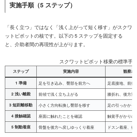
実施手順（5 ステップ）
「長く立つ」ではなく「浅く上がって短く移す」がスクワ
ットピボットの核です。以下の 5 ステップを固定する
と、介助者間の再現性が上がります。
スクワットピボット移乗の標準手順
ステップ
実施内容
観察ポ
1 準備
足を引き込み、臀部を前方へ
足底接地、前傾
2 浅い離殿
前傾で浅く立ち上がる
膝折れ、後方重
3 短距離移動
小さく方向転換し臀部を移す
足の引っかかり
4 接触確認
座面に触れたことを確認
触覚手がかりの
5 制動着座
骨盤を後方へ戻しゆっくり着座
ドスン着座、後