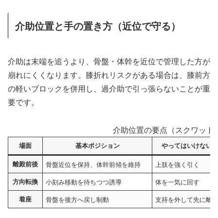
介助位置と手の置き方（近位で守る）
介助は末端を追うより、骨盤・体幹を近位で管理した方が
崩れにくくなります。膝折れリスクがある場合は、膝前方
の軽いブロックを併用し、過介助で引っ張らないことが重
要です。
介助位置の要点（スクワット
場面
基本ポジション
やってはいけない
離殿前後
骨盤近位を保持、体幹前傾を維持
上肢を強く引く
方向転換
小刻み移動を待ちつつ誘導
体を一気に回す
着座
骨盤を後方へ戻し制動
支持を外して先に離