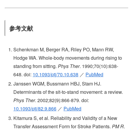
参考文献
Schenkman M, Berger RA, Riley PO, Mann RW,
Hodge WA. Whole-body movements during rising to
standing from sitting.
Phys Ther
. 1990;70(10):638-
648. doi:
10.1093/ptj/70.10.638
／
PubMed
Janssen WGM, Bussmann HBJ, Stam HJ.
Determinants of the sit-to-stand movement: a review.
Phys Ther
. 2002;82(9):866-879. doi:
10.1093/ptj/82.9.866
／
PubMed
Kitamura S, et al. Reliability and Validity of a New
Transfer Assessment Form for Stroke Patients.
PM R
.