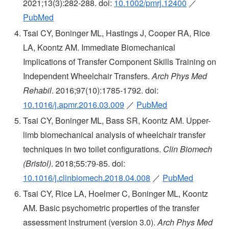
2021;13(3):282-288. doi:
10.1002/pmrj.12400
／
PubMed
Tsai CY, Boninger ML, Hastings J, Cooper RA, Rice
LA, Koontz AM. Immediate Biomechanical
Implications of Transfer Component Skills Training on
Independent Wheelchair Transfers.
Arch Phys Med
Rehabil
. 2016;97(10):1785-1792. doi:
10.1016/j.apmr.2016.03.009
／
PubMed
Tsai CY, Boninger ML, Bass SR, Koontz AM. Upper-
limb biomechanical analysis of wheelchair transfer
techniques in two toilet configurations.
Clin Biomech
(Bristol)
. 2018;55:79-85. doi:
10.1016/j.clinbiomech.2018.04.008
／
PubMed
Tsai CY, Rice LA, Hoelmer C, Boninger ML, Koontz
AM. Basic psychometric properties of the transfer
assessment instrument (version 3.0).
Arch Phys Med