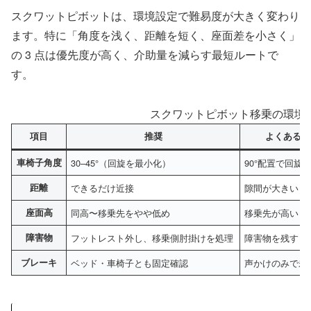
スクワットピボットは、環境設定で難易度が大きく変わり
ます。特に「角度を浅く、距離を短く、座面差を小さく」
の 3 点は優先度が高く、介助量を減らす最短ルートで
す。
スクワットピボット移乗の環境
項目
推奨
よくあるミ
車椅子角度
30–45°（回旋を最小化）
90°配置で回旋
距離
できるだけ近接
隙間が大きいま
座面高
同高〜移乗先をやや低め
移乗先が高い
障害物
フットレスト外し、移乗側肘掛けを処理
障害物を残す
ブレーキ
ベッド・車椅子とも固定確認
声かけのみで未