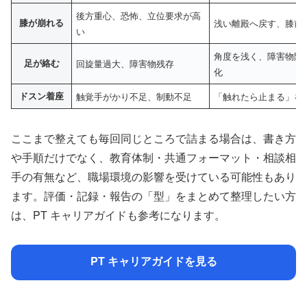
後方重心、恐怖、立位要求が高
膝が崩れる
浅い離殿へ戻す、膝前
い
角度を浅く、障害物除
足が絡む
回旋量過大、障害物残存
化
ドスン着座
触覚手がかり不足、制動不足
「触れたら止まる」を
ここまで整えても毎回同じところで詰まる場合は、書き方
や手順だけでなく、教育体制・共通フォーマット・相談相
手の有無など、職場環境の影響を受けている可能性もあり
ます。評価・記録・報告の「型」をまとめて整理したい方
は、PT キャリアガイドも参考になります。
PT キャリアガイドを見る