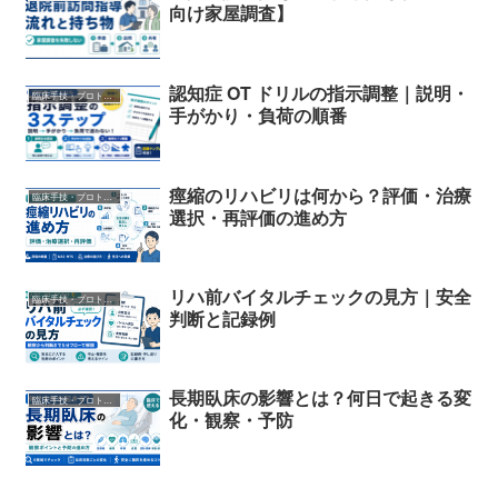
向け家屋調査】
認知症 OT ドリルの指示調整｜説明・
臨床手技・プロトコル
手がかり・負荷の順番
痙縮のリハビリは何から？評価・治療
臨床手技・プロトコル
選択・再評価の進め方
リハ前バイタルチェックの見方｜安全
臨床手技・プロトコル
判断と記録例
長期臥床の影響とは？何日で起きる変
臨床手技・プロトコル
化・観察・予防