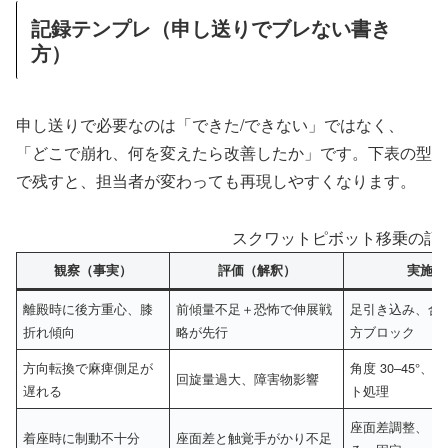
記録テンプレ（申し送りでブレない書き
方）
申し送りで必要なのは「できた/できない」ではなく、
「どこで崩れ、何を変えたら改善したか」です。下表の型
で残すと、担当者が変わっても再現しやすくなります。
スクワットピボット移乗の記
観察（事実）
評価（解釈）
実施し
離殿時に後方重心、膝
前傾量不足＋恐怖で伸展戦
足引き込み、合
折れ傾向
略が先行
方ブロック
方向転換で麻痺側足が
角度 30–45°
回旋量過大、障害物影響
遅れる
ト処理
座面差調整、「
着座時に制動不十分
座面差と触覚手がかり不足