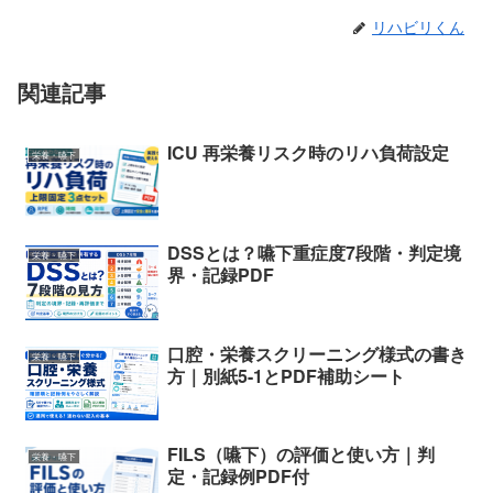
リハビリくん
関連記事
ICU 再栄養リスク時のリハ負荷設定
栄養・嚥下
DSSとは？嚥下重症度7段階・判定境
栄養・嚥下
界・記録PDF
口腔・栄養スクリーニング様式の書き
栄養・嚥下
方｜別紙5-1とPDF補助シート
FILS（嚥下）の評価と使い方｜判
栄養・嚥下
定・記録例PDF付