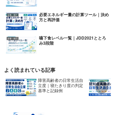
必要エネルギー量の計算ツール｜決め
栄養・嚥下
方と再評価
嚥下食レベル一覧｜JDD2021ととろ
栄養・嚥下
み3段階
よく読まれている記事
障害高齢者の日常生活自
立度｜寝たきり度の判定
基準と記録例