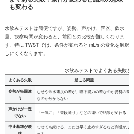
も変わる
水飲みテストは簡便ですが、姿勢、声かけ、容器、飲水
量、観察時間が変わると、前回との比較が難しくなりま
す。特に TWST では、条件が変わると mL/s の変化を解釈
しにくくなります。
水飲みテストでよくある失敗と
よくある失敗
起こる問題
姿勢が毎回違
むせや飲水速度の差が、嚥下能力の差なのか姿勢の差
う
なのか分からない
声かけが一定
「一気に」「普段通り」などの違いで結果が変わる
でない
中止基準が曖
むせても続ける、または早く止めすぎるなど判断がぶ
昧
れる