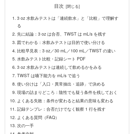
目次
3 oz 水飲みテストは「連続飲水」と「比較」で理解す
る
先に結論：3 oz は合否、TWST は mL/s を残す
図でわかる：水飲みテストは目的で使い分ける
比較早見表：3 oz／30 mL／100 mL／TWST の違い
水飲みテスト比較・記録シート PDF
3 oz 水飲みテストは連続して飲めるかをみる
TWST は嚥下能力を mL/s で追う
使い分けは「入口・異常抽出・追跡」で決める
現場の詰まりどころ：陰性でも疑う条件を残しておく
よくある失敗：条件が変わると結果の意味も変わる
記録テンプレ：合否だけでなく観察 1 行を残す
よくある質問（FAQ）
次の一手
参考文献