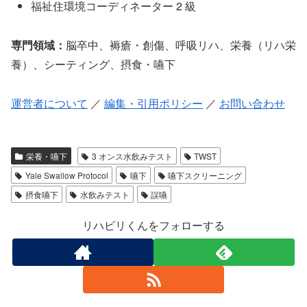
福祉住環境コーディネーター 2 級
専門領域：
脳卒中、褥瘡・創傷、呼吸リハ、栄養（リハ栄
養）、シーティング、摂食・嚥下
運営者について
／
編集・引用ポリシー
／
お問い合わせ
栄養・嚥下
3 オンス水飲みテスト
TWST
Yale Swallow Protocol
嚥下
嚥下スクリーニング
摂食嚥下
水飲みテスト
誤嚥
リハビリくんをフォローする