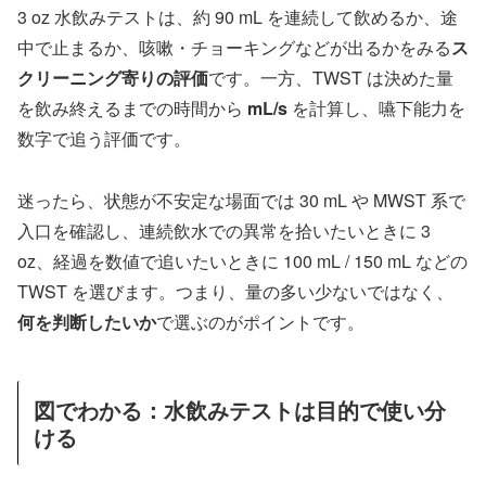
3 oz 水飲みテストは、約 90 mL を連続して飲めるか、途
中で止まるか、咳嗽・チョーキングなどが出るかをみる
ス
クリーニング寄りの評価
です。一方、TWST は決めた量
を飲み終えるまでの時間から
mL/s
を計算し、嚥下能力を
数字で追う評価です。
迷ったら、状態が不安定な場面では 30 mL や MWST 系で
入口を確認し、連続飲水での異常を拾いたいときに 3
oz、経過を数値で追いたいときに 100 mL / 150 mL などの
TWST を選びます。つまり、量の多い少ないではなく、
何を判断したいか
で選ぶのがポイントです。
図でわかる：水飲みテストは目的で使い分
ける