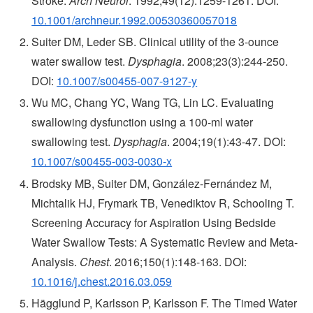
Stroke.
Arch Neurol
. 1992;49(12):1259-1261. DOI:
10.1001/archneur.1992.00530360057018
Suiter DM, Leder SB. Clinical utility of the 3-ounce
water swallow test.
Dysphagia
. 2008;23(3):244-250.
DOI:
10.1007/s00455-007-9127-y
Wu MC, Chang YC, Wang TG, Lin LC. Evaluating
swallowing dysfunction using a 100-ml water
swallowing test.
Dysphagia
. 2004;19(1):43-47. DOI:
10.1007/s00455-003-0030-x
Brodsky MB, Suiter DM, González-Fernández M,
Michtalik HJ, Frymark TB, Venediktov R, Schooling T.
Screening Accuracy for Aspiration Using Bedside
Water Swallow Tests: A Systematic Review and Meta-
Analysis.
Chest
. 2016;150(1):148-163. DOI:
10.1016/j.chest.2016.03.059
Hägglund P, Karlsson P, Karlsson F. The Timed Water