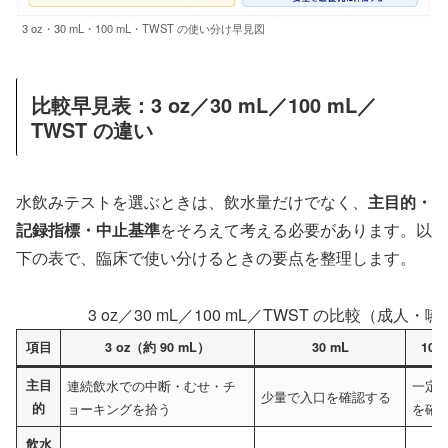
3 oz・30 mL・100 mL・TWST の使い分け早見図
比較早見表：3 oz／30 mL／100 mL／
TWST の違い
水飲みテストを選ぶときは、飲水量だけでなく、
主目的・
記録指標・中止基準
をそろえて考える必要があります。以
下の表で、臨床で使い分けるときの要点を整理します。
3 oz／30 mL／100 mL／TWST の比較（成
項目
3 oz（約 90 mL）
30 mL
10
主目
連続飲水での中断・むせ・チ
一定
少量で入口を確認する
的
ョーキングを拾う
を確
飲水