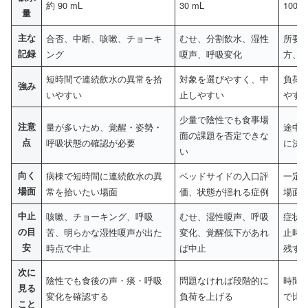
約 90 mL
30 mL
100 
量
主な
合否、中断、咳嗽、チョーキ
むせ、分割飲水、湿性
所要
記録
ング
嗄声、呼吸変化
方、
短時間で連続飲水の異常を拾
対象を選びやすく、中
負荷
強み
いやすい
止しやすい
やす
少量で陰性でも食事場
注意
量が多いため、覚醒・姿勢・
途中
面の課題を否定できな
点
呼吸状態の確認が必要
に決
い
向く
病棟で短時間に連続飲水の異
ベッドサイドの入口評
一定
場面
常を拾いたい場面
価、状態が揺れる症例
場面
中止
咳嗽、チョーキング、呼吸
むせ、湿性嗄声、呼吸
症状
の目
苦、明らかな湿性嗄声が出た
変化、覚醒低下があれ
止時
安
時点で中止
ば中止
残す
次に
陰性でも食後の声・痰・呼吸
問題なければ段階的に
時間
見る
変化を確認する
負荷を上げる
で比
こと