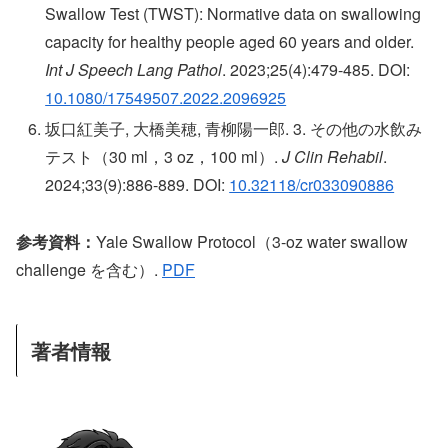
Swallow Test (TWST): Normative data on swallowing
capacity for healthy people aged 60 years and older.
Int J Speech Lang Pathol
. 2023;25(4):479-485. DOI:
10.1080/17549507.2022.2096925
坂口紅美子, 大橋美穂, 青柳陽一郎. 3. その他の水飲み
テスト（30 ml，3 oz，100 ml）.
J Clin Rehabil
.
2024;33(9):886-889. DOI:
10.32118/cr033090886
参考資料：
Yale Swallow Protocol（3-oz water swallow
challenge を含む）.
PDF
著者情報