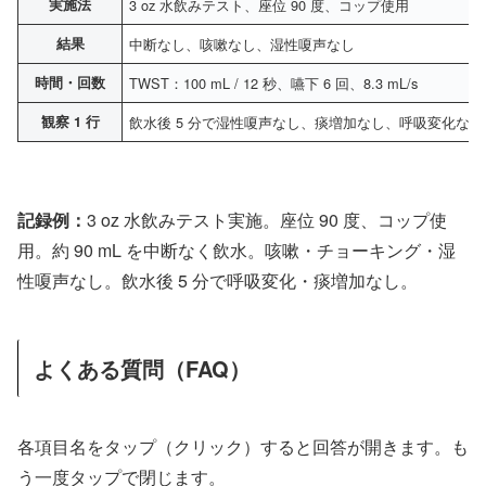
実施法
3 oz 水飲みテスト、座位 90 度、コップ使用
結果
中断なし、咳嗽なし、湿性嗄声なし
時間・回数
TWST：100 mL / 12 秒、嚥下 6 回、8.3 mL/s
観察 1 行
飲水後 5 分で湿性嗄声なし、痰増加なし、呼吸変化なし
記録例：
3 oz 水飲みテスト実施。座位 90 度、コップ使
用。約 90 mL を中断なく飲水。咳嗽・チョーキング・湿
性嗄声なし。飲水後 5 分で呼吸変化・痰増加なし。
よくある質問（FAQ）
各項目名をタップ（クリック）すると回答が開きます。も
う一度タップで閉じます。