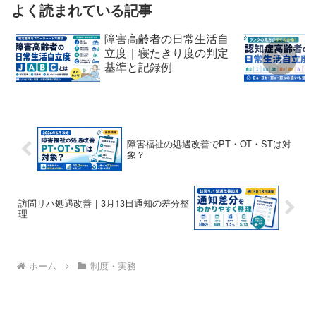
よく読まれている記事
障害高齢者の日常生活自
立度｜寝たきり度の判定
基準と記録例
障害福祉の処遇改善でPT・OT・STは対
象？
訪問リハ処遇改善｜3月13日通知の差分整
理
ホーム
制度・実務