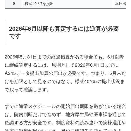
5
様式40の7を提出
本届出が
2026年6月以降も算定するには逆算が必要
です
2026年5月31日までの経過措置がある場合でも、6月以降
に継続算定するには、原則として2026年6月1日までに
A245データ提出加算の届出が必要です。つまり、5月末だ
けを期限として見るのではなく、様式40の5の提出状況ま
で戻って確認します。
すでに通常スケジュールの開始届出期限を過ぎている場合
は、院内判断だけで進めず、地方厚生局や医事課を通じて
確認する方が安全です。制度資料の読み違いで病棟運用や
算定に影響が出ないよう、早めに確認先を決めておきま