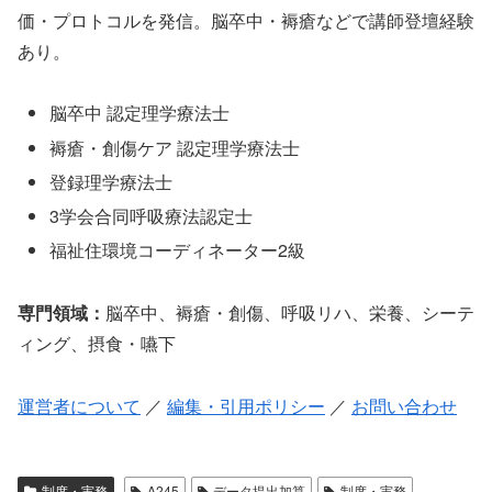
価・プロトコルを発信。脳卒中・褥瘡などで講師登壇経験
あり。
脳卒中 認定理学療法士
褥瘡・創傷ケア 認定理学療法士
登録理学療法士
3学会合同呼吸療法認定士
福祉住環境コーディネーター2級
専門領域：
脳卒中、褥瘡・創傷、呼吸リハ、栄養、シーテ
ィング、摂食・嚥下
運営者について
／
編集・引用ポリシー
／
お問い合わせ
制度・実務
A245
データ提出加算
制度・実務