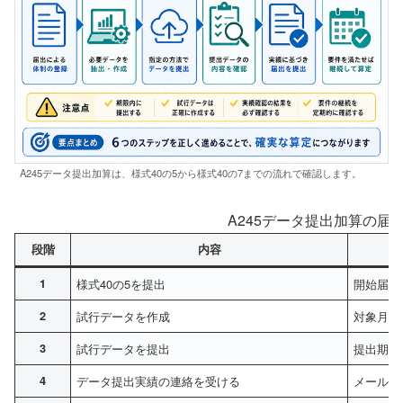
A245データ提出加算は、様式40の5から様式40の7までの流れで確認します。
A245データ提出加算の届
段階
内容
1
様式40の5を提出
開始届出
2
試行データを作成
対象月と
3
試行データを提出
提出期限
4
データ提出実績の連絡を受ける
メール確