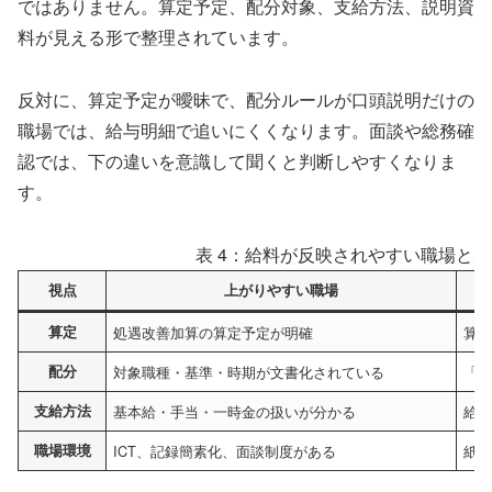
ではありません。算定予定、配分対象、支給方法、説明資
料が見える形で整理されています。
反対に、算定予定が曖昧で、配分ルールが口頭説明だけの
職場では、給与明細で追いにくくなります。面談や総務確
認では、下の違いを意識して聞くと判断しやすくなりま
す。
表 4：給料が反映されやすい職場と
視点
上がりやすい職場
算定
処遇改善加算の算定予定が明確
算
配分
対象職種・基準・時期が文書化されている
「
支給方法
基本給・手当・一時金の扱いが分かる
給
職場環境
ICT、記録簡素化、面談制度がある
紙