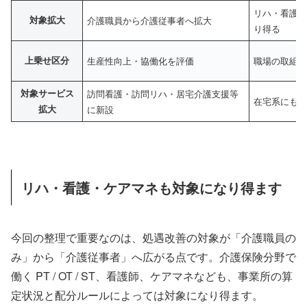
リハ・看護
対象拡大
介護職員から介護従事者へ拡大
り得る
上乗せ区分
生産性向上・協働化を評価
職場の取組
対象サービス
訪問看護・訪問リハ・居宅介護支援等
在宅系にも
拡大
に新設
リハ・看護・ケアマネも対象になり得ます
今回の整理で重要なのは、処遇改善の対象が「介護職員の
み」から「介護従事者」へ広がる点です。介護保険分野で
働く PT / OT / ST、看護師、ケアマネなども、事業所の算
定状況と配分ルールによっては対象になり得ます。