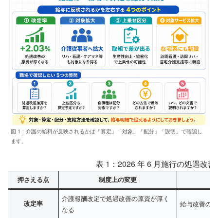
図 1：介護の給料が反映されるかは「算定」「対象」「配分」「説明」で確認し
ます。
表 1：2026 年 6 月施行の処遇改善
押さえる点
制度上の変更
介護報酬改定で処遇改善の原資が厚く
改定率
給与改善の
なる