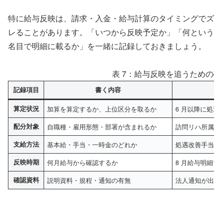
特に給与反映は、請求・入金・給与計算のタイミングでズ
レることがあります。「いつから反映予定か」「何という
名目で明細に載るか」を一緒に記録しておきましょう。
表 7：給与反映を追うための
記録項目
書く内容
算定状況
加算を算定するか、上位区分を取るか
6 月以降に処
配分対象
自職種・雇用形態・部署が含まれるか
訪問リハ所属の 
支給方法
基本給・手当・一時金のどれか
処遇改善手当と
反映時期
何月給与から確認するか
8 月給与明細
確認資料
説明資料・規程・通知の有無
法人通知が出た