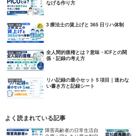
なげる作り方
3 療法士の賃上げと 365 日リハ体制
制度・実務
全人間的復権とは？意味・ICFとの関
制度・実務
係・記録の考え方
リハ記録の最小セット 5 項目｜迷わな
制度・実務
い書き方と記録シート
よく読まれている記事
障害高齢者の日常生活自