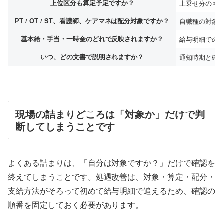
上位区分も算定予定ですか？
上乗せ分の可
PT / OT / ST、看護師、ケアマネは配分対象ですか？
自職種の対象
基本給・手当・一時金のどれで反映されますか？
給与明細での
いつ、どの文書で説明されますか？
通知時期と確
現場の詰まりどころは「対象か」だけで判
断してしまうことです
よくある詰まりは、「自分は対象ですか？」だけで確認を
終えてしまうことです。処遇改善は、対象・算定・配分・
支給方法がそろって初めて給与明細で追えるため、確認の
順番を固定しておく必要があります。