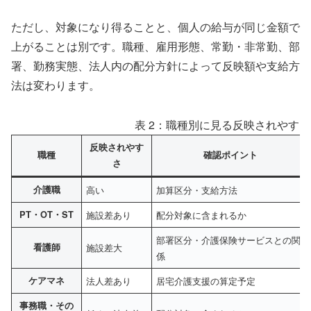
ただし、対象になり得ることと、個人の給与が同じ金額で
上がることは別です。職種、雇用形態、常勤・非常勤、部
署、勤務実態、法人内の配分方針によって反映額や支給方
法は変わります。
表 2：職種別に見る反映されやす
反映されやす
職種
確認ポイント
さ
介護職
高い
加算区分・支給方法
PT・OT・ST
施設差あり
配分対象に含まれるか
部署区分・介護保険サービスとの関
看護師
施設差大
係
ケアマネ
法人差あり
居宅介護支援の算定予定
事務職・その