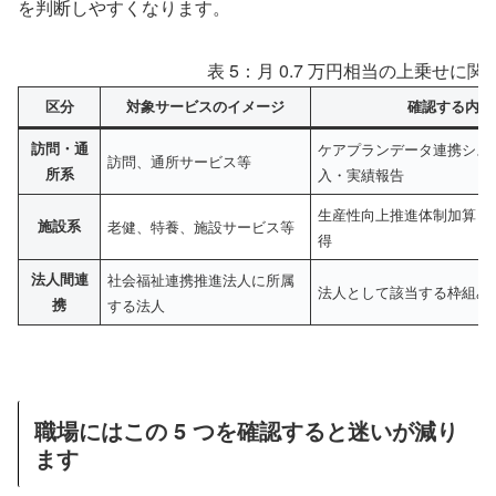
を判断しやすくなります。
表 5：月 0.7 万円相当の上乗せに
区分
対象サービスのイメージ
確認する内容
訪問・通
ケアプランデータ連携シス
訪問、通所サービス等
所系
入・実績報告
生産性向上推進体制加算 I ま
施設系
老健、特養、施設サービス等
得
法人間連
社会福祉連携推進法人に所属
法人として該当する枠組み
携
する法人
職場にはこの 5 つを確認すると迷いが減り
ます