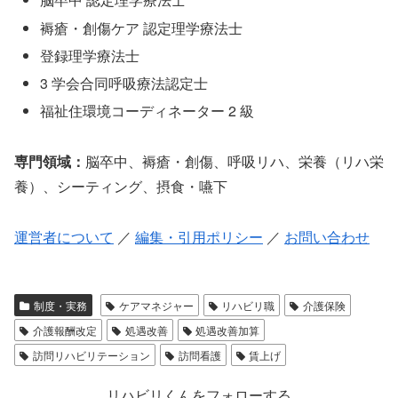
褥瘡・創傷ケア 認定理学療法士
登録理学療法士
3 学会合同呼吸療法認定士
福祉住環境コーディネーター 2 級
専門領域：
脳卒中、褥瘡・創傷、呼吸リハ、栄養（リハ栄
養）、シーティング、摂食・嚥下
運営者について
／
編集・引用ポリシー
／
お問い合わせ
制度・実務
ケアマネジャー
リハビリ職
介護保険
介護報酬改定
処遇改善
処遇改善加算
訪問リハビリテーション
訪問看護
賃上げ
リハビリくんをフォローする