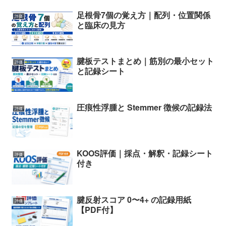
足根骨7個の覚え方｜配列・位置関係
評価
と臨床の見方
腱板テストまとめ｜筋別の最小セット
評価
と記録シート
圧痕性浮腫と Stemmer 徴候の記録法
評価
KOOS評価｜採点・解釈・記録シート
評価
付き
腱反射スコア 0〜4+ の記録用紙
評価
【PDF付】