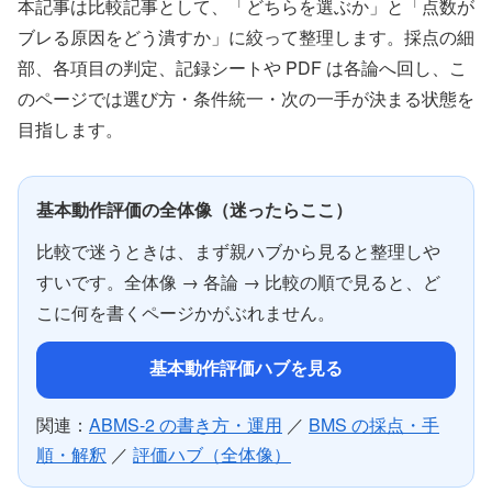
本記事は比較記事として、「どちらを選ぶか」と「点数が
ブレる原因をどう潰すか」に絞って整理します。採点の細
部、各項目の判定、記録シートや PDF は各論へ回し、こ
のページでは選び方・条件統一・次の一手が決まる状態を
目指します。
基本動作評価の全体像（迷ったらここ）
比較で迷うときは、まず親ハブから見ると整理しや
すいです。全体像 → 各論 → 比較の順で見ると、ど
こに何を書くページかがぶれません。
基本動作評価ハブを見る
関連：
ABMS-2 の書き方・運用
／
BMS の採点・手
順・解釈
／
評価ハブ（全体像）