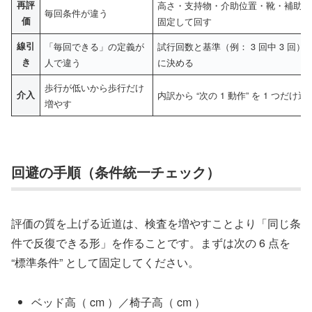
再評
高さ・支持物・介助位置・靴・補助具
毎回条件が違う
価
固定して回す
線引
「毎回できる」の定義が
試行回数と基準（例： 3 回中 3 回）
き
人で違う
に決める
歩行が低いから歩行だけ
介入
内訳から “次の 1 動作” を 1 つだけ選
増やす
回避の手順（条件統一チェック）
評価の質を上げる近道は、検査を増やすことより「同じ条
件で反復できる形」を作ることです。まずは次の 6 点を
“標準条件” として固定してください。
ベッド高（ cm ）／椅子高（ cm ）