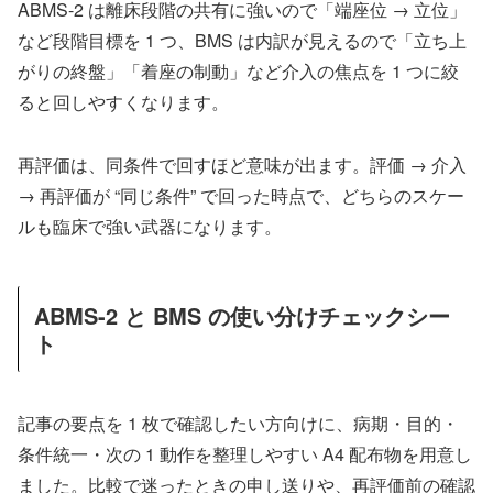
ABMS-2 は離床段階の共有に強いので「端座位 → 立位」
など段階目標を 1 つ、BMS は内訳が見えるので「立ち上
がりの終盤」「着座の制動」など介入の焦点を 1 つに絞
ると回しやすくなります。
再評価は、同条件で回すほど意味が出ます。評価 → 介入
→ 再評価が “同じ条件” で回った時点で、どちらのスケー
ルも臨床で強い武器になります。
ABMS-2 と BMS の使い分けチェックシー
ト
記事の要点を 1 枚で確認したい方向けに、病期・目的・
条件統一・次の 1 動作を整理しやすい A4 配布物を用意し
ました。比較で迷ったときの申し送りや、再評価前の確認