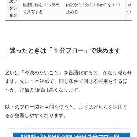
次ア
段階目標を 1 つ決め
内訳から “次の 1 動作” を 1 つ
カン
クシ
て共有する
決める
い＝ 
ョン
迷ったときは「 1 分フロー」で決めます
迷いは「今決めたいこと」を言語化すると、かなり減らせ
ます。先に 1 本決めて、同じ条件で回せる運用を作るほ
うが、評価の価値は高くなります。
以下のフロー図と 4 問を使うと、まずはどちらを採用す
るか整理しやすくなります。