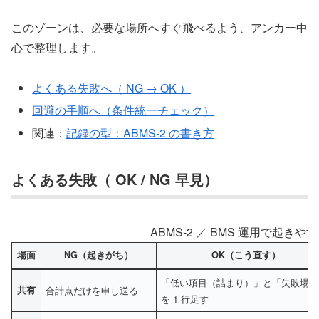
このゾーンは、必要な場所へすぐ飛べるよう、アンカー中
心で整理します。
よくある失敗へ（ NG → OK ）
回避の手順へ（条件統一チェック）
関連：
記録の型：ABMS-2 の書き方
よくある失敗（ OK / NG 早見）
ABMS-2 ／ BMS 運用で起き
場面
NG（起きがち）
OK（こう直す）
「低い項目（詰まり）」と「失敗場面
共有
合計点だけを申し送る
を 1 行足す