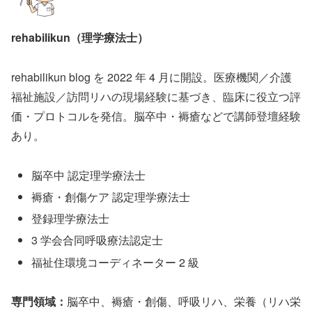
rehabilikun（理学療法士）
rehabilikun blog を 2022 年 4 月に開設。医療機関／介護
福祉施設／訪問リハの現場経験に基づき、臨床に役立つ評
価・プロトコルを発信。脳卒中・褥瘡などで講師登壇経験
あり。
脳卒中 認定理学療法士
褥瘡・創傷ケア 認定理学療法士
登録理学療法士
3 学会合同呼吸療法認定士
福祉住環境コーディネーター 2 級
専門領域：
脳卒中、褥瘡・創傷、呼吸リハ、栄養（リハ栄