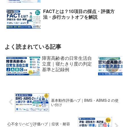
FACTとは？10項目の採点・評価方
評価
法・歩行カットオフを解説
よく読まれている記事
障害高齢者の日常生活自
立度｜寝たきり度の判定
基準と記録例
基本動作評価ハブ｜BMS・ABMS-2 の使
い分け
心不全リハビリ評価ハブ｜症状・耐容