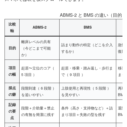
ABMS-2 と BMS の違い（目
比較
ABMS-2
BMS
軸
離床レベルの共有
詰まり動作の特定（どこを介入
急性期
目的
（今どこまで可能
するか）
復期
か）
項目
起居〜立位のコア（
起居・移乗・踏み返し・歩行ま
移乗
の幅
5 項目 ）
で（ 9 項目 ）
まり
採点
段階到達（ 6 段階 ）
上肢使用と再現性（ 5 段階 ）
再現
の癖
を追いやすい
を見やすい
BMS
記録
段階＋介助量＋禁止
条件（高さ・支持物など）＋詰
退院
の要
の有無を簡潔に残す
まり項目＋失敗の型を残す
BMS
点