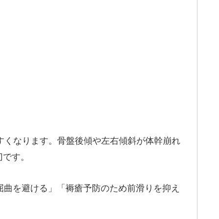
すくなります。骨盤後傾や左右傾斜が体幹崩れ
切です。
過屈曲を避ける」「褥瘡予防のため前滑りを抑え