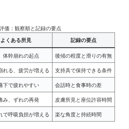
 分評価：観察順と記録の要点
よくある所見
記録の要点
、体幹崩れの起点
後傾の程度と滑りの有無
崩れる、疲労が増える
支持具で保持できる条件
嚥下で疲れやすい
会話時と食事時の差
痛み、ずれの再発
皮膚所見と座位許容時間
れで呼吸負担が増える
楽な角度と持続時間