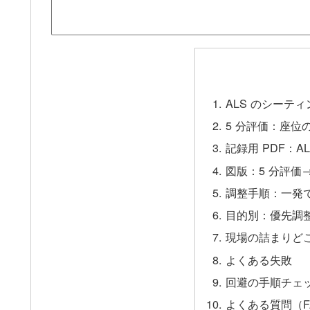
ALS のシー
5 分評価：座
記録用 PDF：
図版：5 分評価
調整手順：一発
目的別：優先調
現場の詰まりど
よくある失敗
回避の手順チェ
よくある質問（F