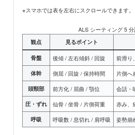
※スマホでは表を左右にスクロールできます。
ALS シーティング 5
観点
見るポイント
骨盤
後傾 / 左右傾斜 / 回旋
前滑り
体幹
側屈 / 回旋 / 保持時間
片側へ
頭頸部
前方化 / 屈曲 / 顎位
会話・
圧・ずれ
仙骨 / 坐骨 / 片側荷重
赤み、
呼吸
呼吸数 / 息切れ / 肩呼吸
姿勢崩