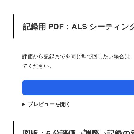
記録用 PDF：ALS シーティ
評価から記録までを同じ型で回したい場合は
てください。
プレビューを開く
図版：5 分評価→調整→記録の