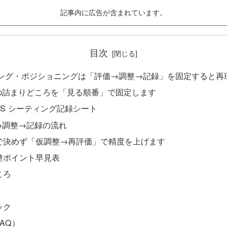
記事内に広告が含まれています。
目次
ティング・ポジショニングは「評価→調整→記録」を固定すると再
位の詰まりどころを「見る順番」で固定します
ALS シーティング記録シート
→調整→記録の流れ
で決めず「仮調整→再評価」で精度を上げます
整ポイント早見表
ころ
ック
AQ）