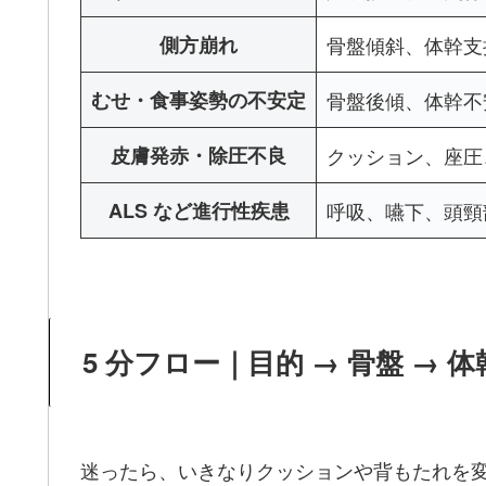
側方崩れ
骨盤傾斜、体幹支
むせ・食事姿勢の不安定
骨盤後傾、体幹不
皮膚発赤・除圧不良
クッション、座圧
ALS など進行性疾患
呼吸、嚥下、頭頸
5 分フロー｜目的 → 骨盤 → 体
迷ったら、いきなりクッションや背もたれを変