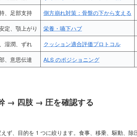
持、足部支持
側方崩れ対策：骨盤の下から支える
安定、顎上がり
栄養・嚥下ハブ
、湿潤、ずれ
クッション適合評価プロトコル
部、意思伝達
ALS のポジショニング
幹 → 四肢 → 圧を確認する
えず、目的を 1 つに絞ります。食事、移乗、駆動、