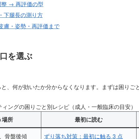
整 → 再評価の型
・下腿長の測り方
皮膚・姿勢・再評価まで
口を選ぶ
と、何が効いたか分からなくなります。まずは困りごと
ティングの困りごと別レシピ（成人・一般臨床の目安）
う場所
最初に読む
、骨盤後傾
ずり落ち対策：最初に触る 3 点