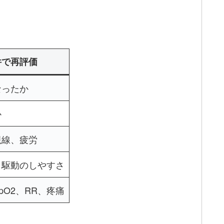
件で再評価
なったか
か
視線、疲労
・駆動のしやすさ
pO2、RR、疼痛