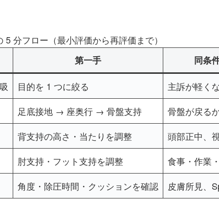
 5 分フロー（最小評価から再評価まで）
第一手
同条
吸
目的を 1 つに絞る
主訴が軽く
足底接地 → 座奥行 → 骨盤支持
骨盤が戻る
背支持の高さ・当たりを調整
頭部正中、
肘支持・フット支持を調整
食事・作業
角度・除圧時間・クッションを確認
皮膚所見、S