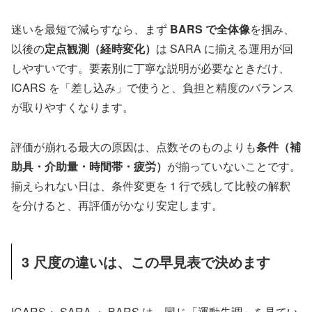
迷いを最短で減らすなら、まず
BARS で全体像
を掴み、
以後の
定点観測（経時変化）
は SARA に揃える運用が回
しやすいです。要素別に丁寧な説明が必要なときだけ、
ICARS を「差し込み」で使うと、負担と精度のバランス
が取りやすくなります。
評価が崩れる最大の原因は、点数そのものよりも
条件（補
助具・介助量・時間帯・疲労）
が揃っていないことです。
揃えられない日は、条件変更を 1 行で残して比較の解釈
を分けると、再評価がかなり安定します。
3 尺度の違いは、この早見表で決めます
ICARS・ SARA ・ BARS は、同じ「運動失調」を見てい