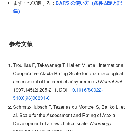
まず 1 つ実装する：
BARS の使い方（条件固定と記
録）
参考文献
Trouillas P, Takayanagi T, Hallett M, et al. International
Cooperative Ataxia Rating Scale for pharmacological
assessment of the cerebellar syndrome.
J Neurol Sci
.
1997;145(2):205-211. DOI:
10.1016/S0022-
510X(96)00231-6
Schmitz-Hübsch T, Tezenas du Montcel S, Baliko L, et
al. Scale for the Assessment and Rating of Ataxia:
Development of a new clinical scale.
Neurology
.