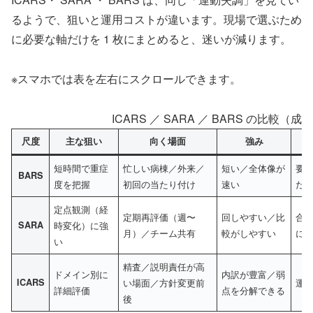
るようで、狙いと運用コストが違います。現場で選ぶため
に必要な軸だけを 1 枚にまとめると、迷いが減ります。
※スマホでは表を左右にスクロールできます。
ICARS ／ SARA ／ BARS の比較
尺度
主な狙い
向く場面
強み
短時間で重症
忙しい病棟／外来／
短い／全体像が
要
BARS
度を把握
初回の当たり付け
速い
だ
定点観測（経
定期再評価（週〜
回しやすい／比
合
SARA
時変化）に強
月）／チーム共有
較がしやすい
に
い
精査／説明責任が高
ドメイン別に
内訳が豊富／弱
ICARS
い場面／方針変更前
運
詳細評価
点を分解できる
後