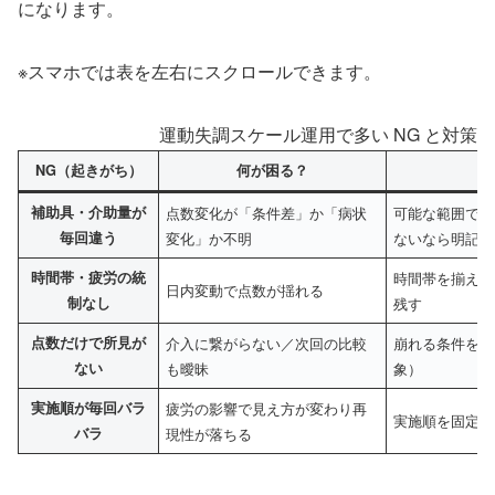
になります。
※スマホでは表を左右にスクロールできます。
運動失調スケール運用で多い NG と対策
NG（起きがち）
何が困る？
O
補助具・介助量が
点数変化が「条件差」か「病状
可能な範囲で同
毎回違う
変化」か不明
ないなら明記
時間帯・疲労の統
時間帯を揃える
日内変動で点数が揺れる
制なし
残す
点数だけで所見が
介入に繋がらない／次回の比較
崩れる条件を 
ない
も曖昧
象）
実施順が毎回バラ
疲労の影響で見え方が変わり再
実施順を固定（
バラ
現性が落ちる