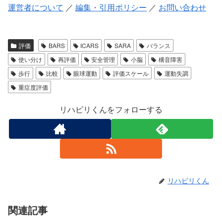
運営者について
／
編集・引用ポリシー
／
お問い合わせ
評価
BARS
ICARS
SARA
バランス
使い分け
再評価
安全管理
小脳
構音障害
歩行
比較
眼球運動
評価スケール
運動失調
重症度評価
リハビリくんをフォローする
リハビリくん
関連記事