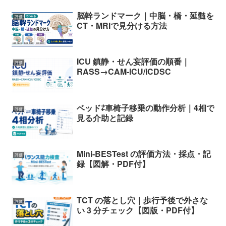
脳幹ランドマーク｜中脳・橋・延髄を
評価
CT・MRIで見分ける方法
ICU 鎮静・せん妄評価の順番｜
評価
RASS→CAM-ICU/ICDSC
ベッド⇄車椅子移乗の動作分析｜4相で
評価
見る介助と記録
Mini-BESTest の評価方法・採点・記
評価
録【図解・PDF付】
TCT の落とし穴｜歩行予後で外さな
評価
い 3 分チェック【図版・PDF付】