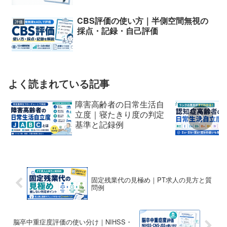
CBS評価の使い方｜半側空間無視の
評価
採点・記録・自己評価
よく読まれている記事
障害高齢者の日常生活自
立度｜寝たきり度の判定
基準と記録例
固定残業代の見極め｜PT求人の見方と質
問例
脳卒中重症度評価の使い分け｜NIHSS・