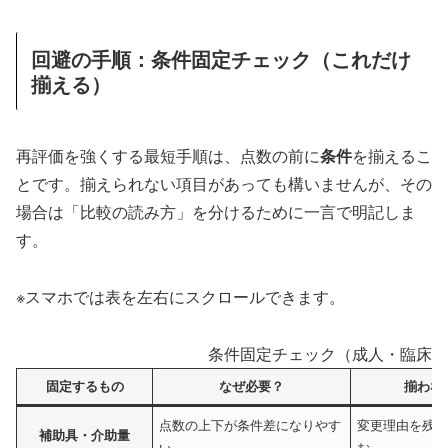
回避の手順：条件固定チェック（これだけ
揃える）
再評価を強くする最短手順は、点数の前に
条件
を揃えるこ
とです。揃えられない項目があっても構いませんが、その
場合は「比較の読み方」を分けるために一言で明記しま
す。
※スマホでは表を左右にスクロールできます。
条件固定チェック（成人・臨床運
固定するもの
なぜ必要？
揃わな
点数の上下が条件差になりやす
変更理由を残
補助具・介助量
い
む