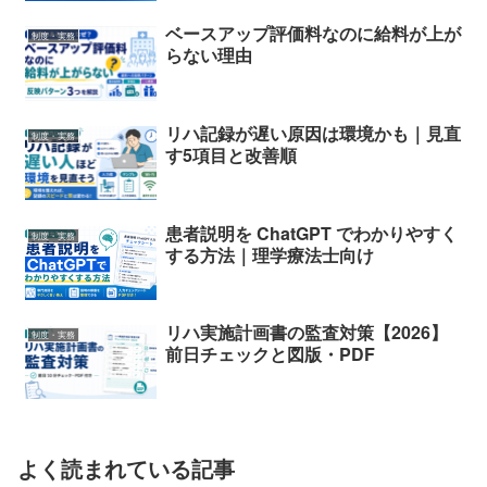
ベースアップ評価料なのに給料が上が
制度・実務
らない理由
リハ記録が遅い原因は環境かも｜見直
制度・実務
す5項目と改善順
患者説明を ChatGPT でわかりやすく
制度・実務
する方法｜理学療法士向け
リハ実施計画書の監査対策【2026】
制度・実務
前日チェックと図版・PDF
よく読まれている記事