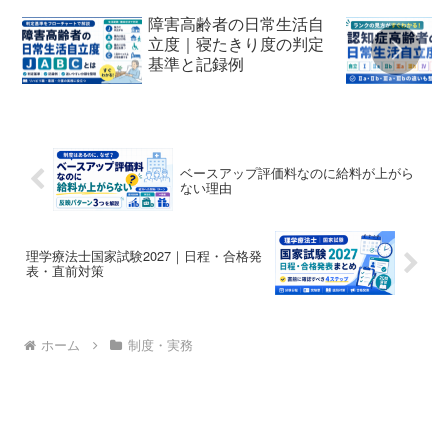
障害高齢者の日常生活自
立度｜寝たきり度の判定
基準と記録例
ベースアップ評価料なのに給料が上がら
ない理由
理学療法士国家試験2027｜日程・合格発
表・直前対策
ホーム
制度・実務